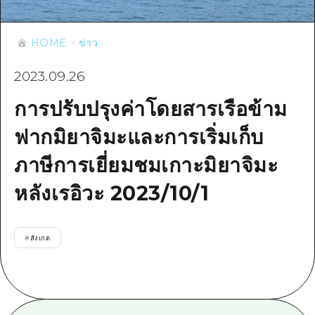
ข้อมูลตามฤดูกาล
บริเวณรอบเมืองฮิโรชิม่า
อากิ
การปั่นจักรยาน
อากิ
HOME
ข่าว
บิงโก
ข้อมูลที่เป็นประโยชน์
ช้อปปิ้ง
บิงโก
บิโฮคุ
2023.09.26
กีฬา
รายการ
HOME
บิโฮค
เกโฮคุ
การปรับปรุงค่าโดยสารเรือข้าม
สถานบันเทิงยามค่ำคืน
เข้าถึงเข้าถึง
เกโฮค
บริเวณรอบๆ มิยาจิมะ
ฟากมิยาจิมะและการเริ่มเก็บ
มรดกโลก
สรุปการจราจรรอง
ข่าว
บริเวณรอบๆ มิยาจิมะ
ยามากุจิตะวันออก
ภาษีการเยี่ยมชมเกาะมิยาจิมะ
ประสบการณ์ / ในการเรียนรู้
ความแออัดของสิ่งอำนวยความสะดวก
ยามากุจิตะวันออก
อีเว้นท์
จังหวัดเอฮิเมะ
หลังเรอิวะ 2023/10/1
มาตรฐาน
ตั๋วเที่ยวคุ้มค่าตั๋วเที่ยวคุ้มค่า
ชิมาเนะ
ประวัติศาสตร์ / วัฒนธรรม
บริการรับฝากและจัดส่งสัมภาระ
#
สังเกต
การรักษา
ฮิโรชิมะโอโมะเตะนะชิ
ธรรมชาติ
ฮิโรชิม่า ฟรี Wi-Fi
TRAVELPAL International