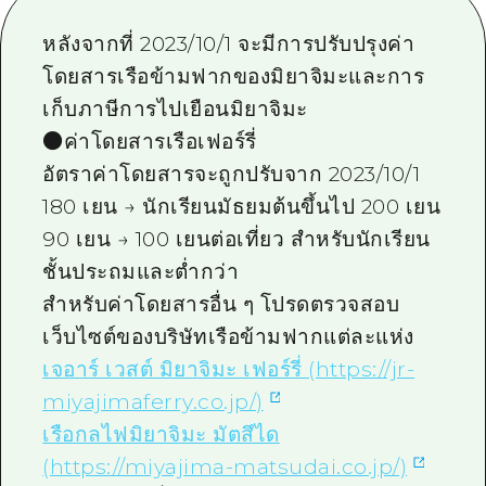
ไกด์อาสาสมัครไ
หลังจากที่ 2023/10/1 จะมีการปรับปรุงค่า
โดยสารเรือข้ามฟากของมิยาจิมะและการ
วิดีโอฮิโรชิม่า
เก็บภาษีการไปเยือนมิยาจิมะ
คำถามที่พบบ่อย
●ค่าโดยสารเรือเฟอร์รี่
ดาวน์โหลดรูปภาพ
อัตราค่าโดยสารจะถูกปรับจาก 2023/10/1
180 เยน → นักเรียนมัธยมต้นขึ้นไป 200 เยน
ข้อมูลการขนส่งระหว่างเกิดภัยพิบัติ
90 เยน → 100 เยนต่อเที่ยว สำหรับนักเรียน
ชั้นประถมและต่ำกว่า
สำหรับค่าโดยสารอื่น ๆ โปรดตรวจสอบ
เว็บไซต์ของบริษัทเรือข้ามฟากแต่ละแห่ง
เจอาร์ เวสต์ มิยาจิมะ เฟอร์รี่ (https://jr-
miyajimaferry.co.jp/)
เรือกลไฟมิยาจิมะ มัตสึได
(https://miyajima-matsudai.co.jp/)