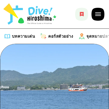
บทความเด่น
คอร์สตัวอย่าง
จุดหมายปล
บทความเด่น
รายการ
คอร์สตัวอย่าง
คำแนะนำ
รายการ
จุดหมายปลายทาง
ศิลปะ
คู่มือ Dive! Hiroshima
รายการ
งานอีเว้นท์ / เทศกาล
อีเว้นท์
ฮิโรชิม่า โมชิ โมชิ ทราเวล
บริเวณรอบเมืองฮิโรชิม่า
อาหารรสเลิศ / สุรา