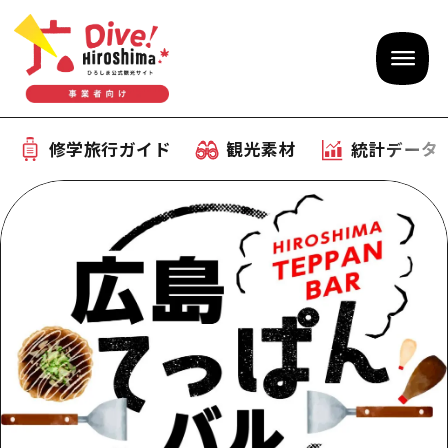
修学旅行ガイド
観光素材
統計データ
修学旅行ガイド
テーマで学ぶ広島
観光素材
体験型学習プログラム
旅行会社様向け観光素材
統計データ
おすすめモデルコース
観光素材
補助金情報
産業・体験 観光スポット
お役立ち情報
公募入札情報
事前・事後学習
ひろしま観光大使