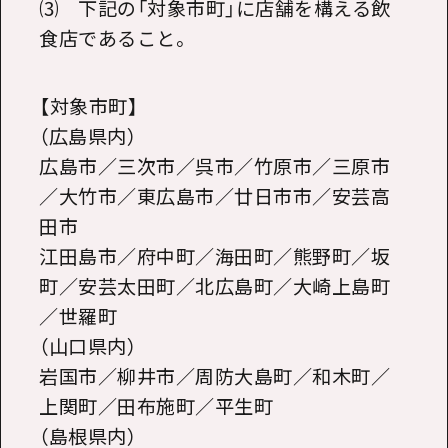
⑶ 下記の「対象市町」に店舗を構える飲
食店であること。
【対象市町】
（広島県内）
広島市／三次市／呉市／竹原市／三原市
／大竹市／東広島市／廿日市市／安芸高
田市
江田島市／府中町／海田町／熊野町／坂
町／安芸太田町／北広島町／大崎上島町
／世羅町
（山口県内）
岩国市／柳井市／周防大島町／和木町／
上関町／田布施町／平生町
（島根県内）