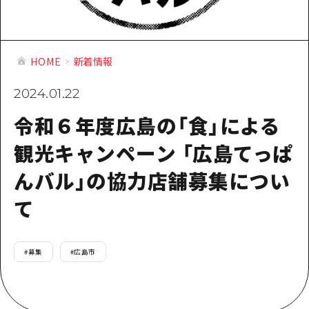
提供資料のご案内
オンライン相談窓口
HOME
HOME
新着情報
運営について
2024.01.22
令和６年度広島の「食」による
新着情報
観光キャンペーン 「広島てっぱ
HITについて
んバル」の協力店舗募集につい
お問い合わせ
て
#
募集
#
広島市