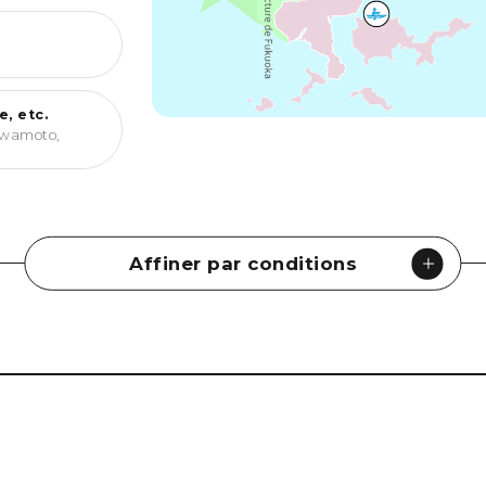
, etc.
awamoto,
Affiner par conditions
urmand / Saké
#
Sports
#
Vie nocturne
#
Expérience d'apprentis
#
Festivals
#
Nature
#
Feu d'artifice