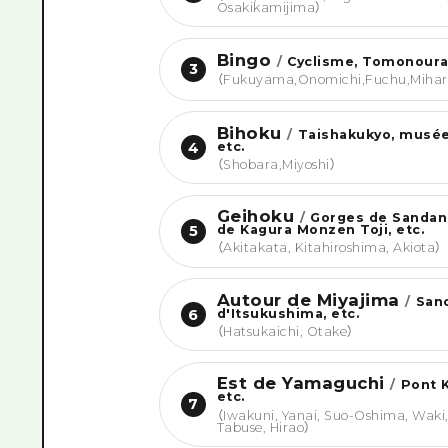
Osakikamijima
）
Bingo
/
Cyclisme, Tomonoura,
3
（
Fukuyama,Onomichi,Fuchu,Mihara
Bihoku
/
Taishakukyo, musé
etc.
4
（
Shobara,Miyoshi
）
Geihoku
/
Gorges de Sandank
de Kagura Monzen Toji, etc.
5
（
Akitakata, Kitahiroshima, Akiota
）
Autour de Miyajima
/
San
d'Itsukushima, etc.
6
（
Hatsukaichi, Otake
）
Est de Yamaguchi
/
Pont K
etc.
7
（
Iwakuni, Yanai, Suo-Oshima, Waki
Tabuse, Hirao
）