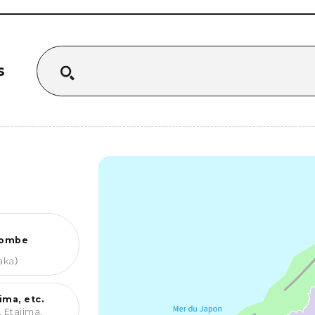
Est de Yamaguchi
Ehime
Shimane
s
bombe
aka
）
ma, etc.
, Etajima,