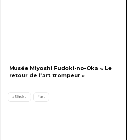
Musée Miyoshi Fudoki-no-Oka « Le
retour de l'art trompeur »
#
Bihoku
#
art