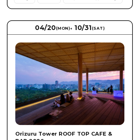
04/20
10/31
(MON)
→
(SAT)
Orizuru Tower ROOF TOP CAFE &