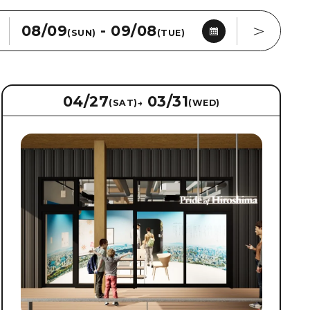
08/09
-
09/08
(SUN)
(TUE)
Supprimer la condition
2026年8月
04/27
03/31
(SAT)
→
(WED)
日
月
火
水
木
金
土
26
27
28
29
30
31
1
2
3
4
5
6
7
8
9
10
11
12
13
14
15
16
17
18
19
20
21
22
23
24
25
26
27
28
29
30
31
1
2
3
4
5