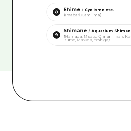
Ehime
/
Cyclisme,etc.
8
（
Imabari,Kamijima
）
Shimane
/
Aquarium Shimane
9
（
Hamada, Misato, Ohnan, Iinan, K
Izumo, Masuda, Yoshiga
）
Recherche par catégorie
#
art
#
en ligne
#
campagne
#
Go
#
Histoire / culture
#
Exposition de produits