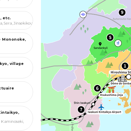
 etc.
,Sera,Jinsekikougen
）
e Mononoke,
yo, village
ctuaire
intaikyo,
, Kaminoseki,