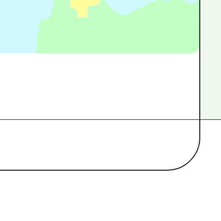
sage
#
Exposition / Exposition
#
paix