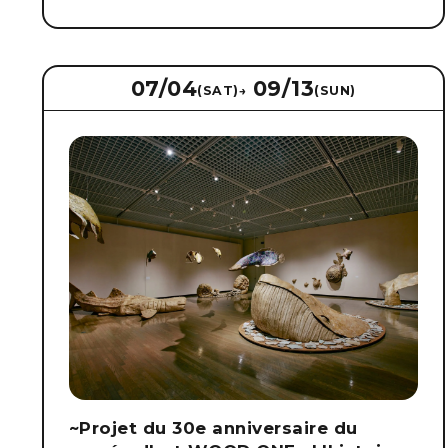
07/04
09/13
(SAT)
→
(SUN)
~Projet du 30e anniversaire du