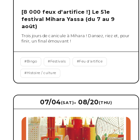
[8 000 feux d'artifice !] Le 51e
festival Mihara Yassa (du 7 au 9
août)
Trois jours de canicule à Mihara ! Dansez, riez et, pour
finir, un final émouvant !
#
Bingo
#
Festivals
#
Feu d'artifice
#
Histoire / culture
07/04
08/20
(SAT)
→
(THU)