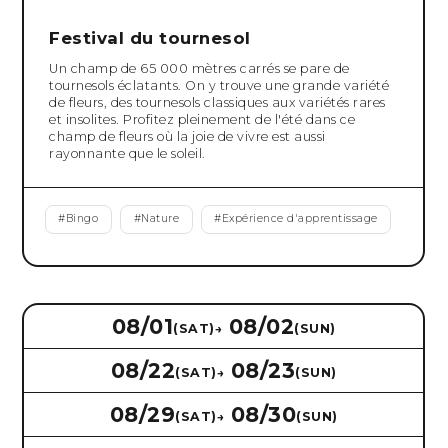
Festival du tournesol
Un champ de 65 000 mètres carrés se pare de
tournesols éclatants. On y trouve une grande variété
de fleurs, des tournesols classiques aux variétés rares
et insolites. Profitez pleinement de l'été dans ce
champ de fleurs où la joie de vivre est aussi
rayonnante que le soleil.
#
Bingo
#
Nature
#
Expérience d'apprentissage
08/01
08/02
(SAT)
→
(SUN)
08/22
08/23
(SAT)
→
(SUN)
08/29
08/30
(SAT)
→
(SUN)