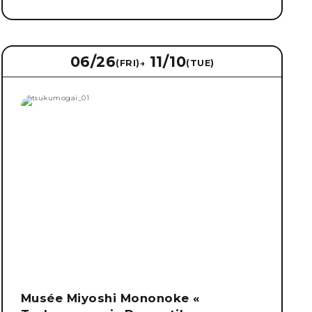
06/26
11/10
(FRI)
→
(TUE)
Musée Miyoshi Mononoke «