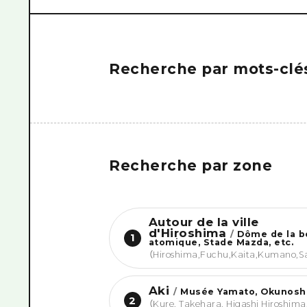
Recherche par mots-clé
Recherche par zone
Autour de la ville
d'Hiroshima
/
Dôme de la 
1
atomique, Stade Mazda, etc.
（
Hiroshima,Fuchu,Kaita,Kumano,S
Aki
/
Musée Yamato, Okunoshi
2
（
Kure, Takehara, Higashi Hiroshima