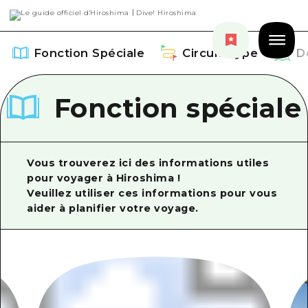
Fonction Spéciale
Circuit Type
D
Fonction spéciale
Fonction Spéciale
Vous trouverez ici des informations utiles
pour voyager à Hiroshima !
Aperçu
Veuillez utiliser ces informations pour vous
Circuit Type
aider à planifier votre voyage.
Recommendation
Aperçu
Découvrir
Art
Guide official de Dive! Hiroshima
Aperçu
Événements/ Fêtes
Événement
Hiroshima Moshimo Travel
Autour de la ville d'Hiroshima
Gourmand / Saké