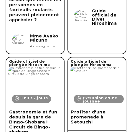
personnes en
fauteuils roulants
Guide
peuvent pleinement
official de
Dive!
apprécier ?
Hiroshima
Mme Ayako
Mizuno
Aide-soignante
Guide officiel de
Guide officiel de
plongée Hiroshima
plongée Hiroshima
1 nuit 2 jours
Excursion d'une
journée
Gastronomie et fun
Profiter d'une
depuis la gare de
promenade à
Bingo-Shobara !
Setouchi
Circuit de Bingo-
shobara