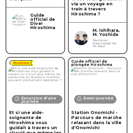
via un voyage en
Supprimer la condition
train à travers
Hiroshima ?
Guide
official de
Dive!
Hiroshima
M. Ishihara,
M. Yoshida
Membres
d’équipage de
JR West
Guide officiel de
plongée Hiroshima
Excursion d'une
Demi-journée
journée
Et si une aide-
Station Onomichi -
soignante de
Parcours de marche
Hiroshima vous
relaxant dans la ville
guidait à travers un
d'Onomichi
circuit que même les