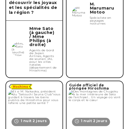
découvrir les joyaux
M.
et les spécialités de
Marumaru
Motoo
la région ?
Spécialiste en
paysages
nocturnes
Mme Sato
(à gauche)
/ Mme
Philips (à
droite)
Agents de bord
de Japan
Airlines, Agents
de soutien JAL
pour les villes
natales
(département de
Hiroshima)
Guide officiel de
plongée Hiroshima
1 nuit 2 jours
1 nuit 2 jours