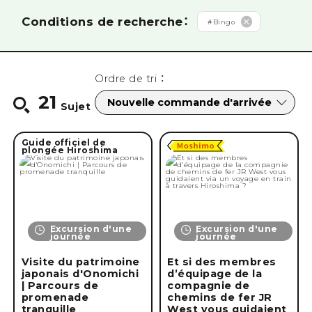
Recherche par catégorie
Conditions de recherche
：
#
Bingo
#
Savourez une cuisine gastronomique
#
Vélo / marche
Rechercher à partir des
Ordre de tri
：
#
conduire
#
héritage du monde
#
Sortie scolaire
recommandations
21
#
Entrez en contact avec les animaux
#
Musées et galeries d'art
Sujet
#
Sortie scolaire
#
première
#
répétiteur
#
Profitez jusqu'à la nuit
#
Expérience d'apprentissage
Recherche par temps requis
Guide officiel de
#
Voyager seul
#
Avec des amis
#
Un couple marié
plongée Hiroshima
#
paix
#
Entrez en contact avec l'histoire et la culture
#
1 nuit 2 jours
#
2 nuits 3 jours
#
Long séjour
#
Famille
#
Guérison
#
Se promener en ville
Recherche par saison
#
Demi-journée
#
balle
#
Excursion d'une journée
#
Profitez de la nature riche
le printemps
Été
automne
hiver
Excursion d'une
Excursion d'une
journée
journée
Visite du patrimoine
Et si des membres
Rechercher
japonais d'Onomichi
d’équipage de la
| Parcours de
compagnie de
promenade
chemins de fer JR
tranquille
West vous guidaient