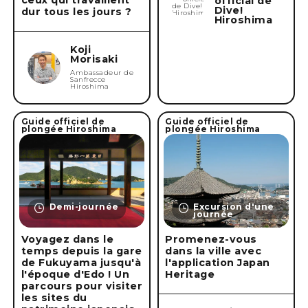
official de
Dive!
dur tous les jours ?
Hiroshima
Koji
Morisaki
Ambassadeur de
Sanfrecce
Hiroshima
Guide officiel de
Guide officiel de
plongée Hiroshima
plongée Hiroshima
Demi-journée
Excursion d'une
journée
Voyagez dans le
Promenez-vous
temps depuis la gare
dans la ville avec
de Fukuyama jusqu'à
l'application Japan
l'époque d'Edo ! Un
Heritage
parcours pour visiter
les sites du