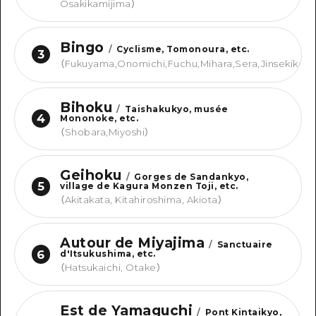
Osakikamijima
）
Bingo
/
Cyclisme, Tomonoura, etc.
3
（
Fukuyama,Onomichi,Fuchu,Mihara,Sera,Jinsekikou
Bihoku
/
Taishakukyo, musée
4
Mononoke, etc.
（
Shobara,Miyoshi
）
Geihoku
/
Gorges de Sandankyo,
5
village de Kagura Monzen Toji, etc.
（
Akitakata, Kitahiroshima, Akiota
）
Autour de Miyajima
/
Sanctuaire
6
d'Itsukushima, etc.
（
Hatsukaichi, Otake
）
Est de Yamaguchi
/
Pont Kintaikyo,