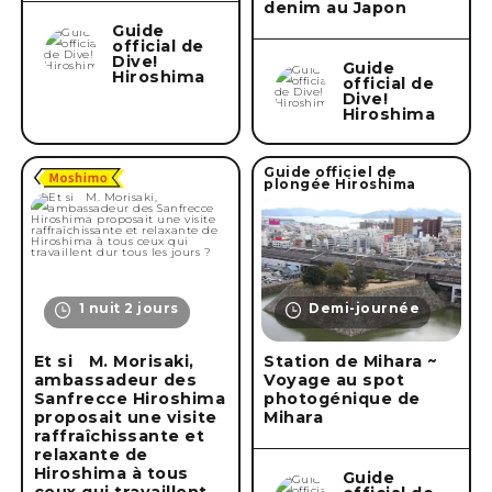
denim au Japon
Guide
official de
Dive!
Guide
Hiroshima
official de
Dive!
Hiroshima
Guide officiel de
plongée Hiroshima
1 nuit 2 jours
Demi-journée
Et si M. Morisaki,
Station de Mihara ~
ambassadeur des
Voyage au spot
Sanfrecce Hiroshima
photogénique de
proposait une visite
Mihara
raffraîchissante et
relaxante de
Hiroshima à tous
Guide
ceux qui travaillent