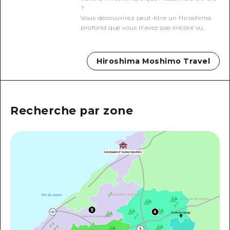
?
Guide bénévole
Vous découvrirez peut-être un Hiroshima
profond que vous n'avez pas encore vu.
Vidéo d'Hiroshima
FAQ
Hiroshima Moshimo Travel
Téléchargement de Photos
Informations sur le transport en 
Recherche par zone
Brochure touristique