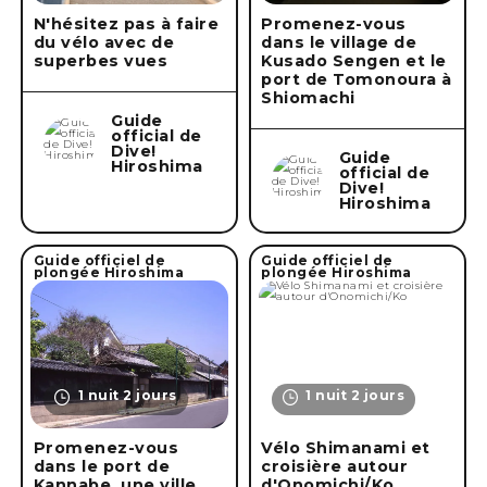
N'hésitez pas à faire
Promenez-vous
du vélo avec de
dans le village de
superbes vues
Kusado Sengen et le
port de Tomonoura à
Shiomachi
Guide
official de
Dive!
Guide
Hiroshima
official de
Dive!
Hiroshima
Guide officiel de
Guide officiel de
plongée Hiroshima
plongée Hiroshima
1 nuit 2 jours
1 nuit 2 jours
Promenez-vous
Vélo Shimanami et
dans le port de
croisière autour
Kannabe, une ville
d'Onomichi/Ko