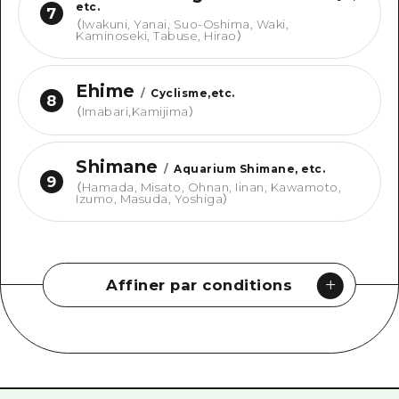
etc.
7
（
Iwakuni, Yanai, Suo-Oshima, Waki,
Kaminoseki, Tabuse, Hirao
）
Ehime
/
Cyclisme,etc.
8
（
Imabari,Kamijima
）
Shimane
/
Aquarium Shimane, etc.
9
（
Hamada, Misato, Ohnan, Iinan, Kawamoto,
Izumo, Masuda, Yoshiga
）
Affiner par conditions
Rechercher par type
#
Guide officiel de Dive! Hiroshima
#
Hiroshima Moshimo Travel