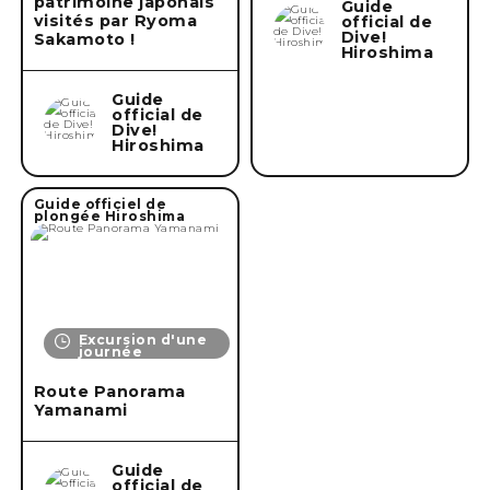
patrimoine japonais
Guide
visités par Ryoma
official de
Dive!
Sakamoto !
Hiroshima
Guide
official de
Dive!
Hiroshima
Guide officiel de
plongée Hiroshima
Excursion d'une
journée
Route Panorama
Yamanami
Guide
official de