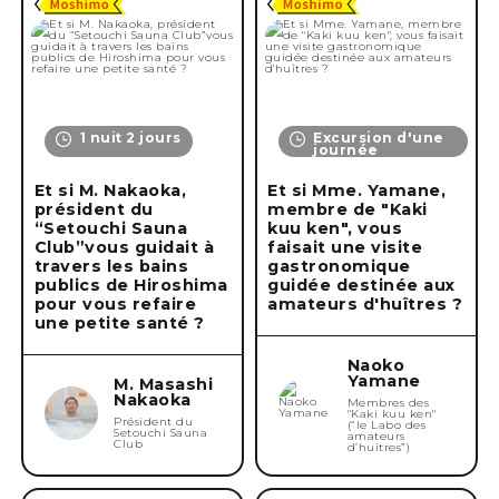
1 nuit 2 jours
Excursion d'une
journée
Et si M. Nakaoka,
Et si Mme. Yamane,
président du
membre de "Kaki
“Setouchi Sauna
kuu ken", vous
Club”vous guidait à
faisait une visite
travers les bains
gastronomique
publics de Hiroshima
guidée destinée aux
pour vous refaire
amateurs d'huîtres ?
une petite santé ?
Naoko
Yamane
M. Masashi
Nakaoka
Membres des
"Kaki kuu ken"
Président du
(“le Labo des
Setouchi Sauna
amateurs
Club
d’huitres”)