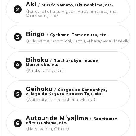
Aki
/
Musée Yamato, Okunoshima, etc.
2
（
Kure, Takehara, Higashi Hiroshima, Etajima,
Osakikamijima
）
Bingo
/
Cyclisme, Tomonoura, etc.
3
（
Fukuyama,Onomichi,Fuchu,Mihara,Sera,Jinsekikou
Bihoku
/
Taishakukyo, musée
4
Mononoke, etc.
（
Shobara,Miyoshi
）
Geihoku
/
Gorges de Sandankyo,
5
village de Kagura Monzen Toji, etc.
（
Akitakata, Kitahiroshima, Akiota
）
Autour de Miyajima
/
Sanctuaire
6
d'Itsukushima, etc.
（
Hatsukaichi, Otake
）