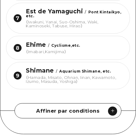
Est de Yamaguchi
/
Pont Kintaikyo,
etc.
7
（
Iwakuni, Yanai, Suo-Oshima, Waki,
Kaminoseki, Tabuse, Hirao
）
Ehime
/
Cyclisme,etc.
8
（
Imabari,Kamijima
）
Shimane
/
Aquarium Shimane, etc.
9
（
Hamada, Misato, Ohnan, Iinan, Kawamoto,
Izumo, Masuda, Yoshiga
）
Affiner par conditions
Rechercher par type