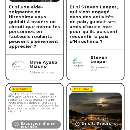
Et si une aide-
Et si Steven Leeper,
soignante de
qui s'est engagé
Hiroshima vous
dans des activités
guidait à travers un
de paix, guidait ses
circuit que même les
amis d'outre-mer
personnes en
pour qu’ils puissent
fauteuils roulants
ressentir la paix
peuvent pleinement
d'Hiroshima ?
apprécier ?
Steven
Leeper
Mme Ayako
Mizuno
Représentant
PCV
Aide-soignante
Excursion d'une
2 nuits 3 jours
journée