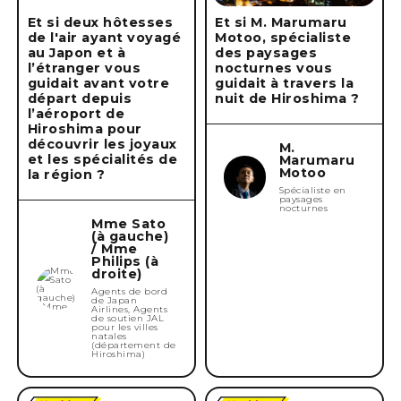
Et si deux hôtesses
Et si M. Marumaru
de l'air ayant voyagé
Motoo, spécialiste
au Japon et à
des paysages
l’étranger vous
nocturnes vous
guidait avant votre
guidait à travers la
départ depuis
nuit de Hiroshima ?
l’aéroport de
Hiroshima pour
découvrir les joyaux
M.
et les spécialités de
Marumaru
Motoo
la région ?
Spécialiste en
paysages
nocturnes
Mme Sato
(à gauche)
/ Mme
Philips (à
droite)
Agents de bord
de Japan
Airlines, Agents
de soutien JAL
pour les villes
natales
(département de
Hiroshima)