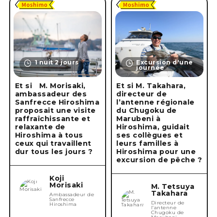
1 nuit 2 jours
Excursion d'une
journée
Et si M. Morisaki,
Et si M. Takahara,
ambassadeur des
directeur de
Sanfrecce Hiroshima
l’antenne régionale
proposait une visite
du Chugoku de
raffraîchissante et
Marubeni à
relaxante de
Hiroshima, guidait
Hiroshima à tous
ses collègues et
ceux qui travaillent
leurs familles à
dur tous les jours ?
Hiroshima pour une
excursion de pêche ?
Koji
Morisaki
M. Tetsuya
Takahara
Ambassadeur de
Sanfrecce
Directeur de
Hiroshima
l’antenne
Chugoku de