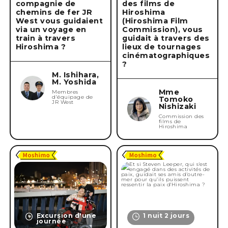
compagnie de
des films de
chemins de fer JR
Hiroshima
West vous guidaient
(Hiroshima Film
via un voyage en
Commission), vous
Supprimer la condition
train à travers
guidait à travers des
Hiroshima ?
lieux de tournages
cinématographiques
?
M. Ishihara,
M. Yoshida
Mme
Membres
d’équipage de
Tomoko
JR West
Nishizaki
Commission des
films de
Hiroshima
Excursion d'une
1 nuit 2 jours
journée