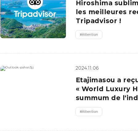
Hiroshima sublim
Est de Yamaguchi
les meilleures 
Ehime
Tripadvisor !
Shimane
#
Attention
2024.11.06
Etajimasou a reç
« World Luxury H
summum de l'indu
#
Attention