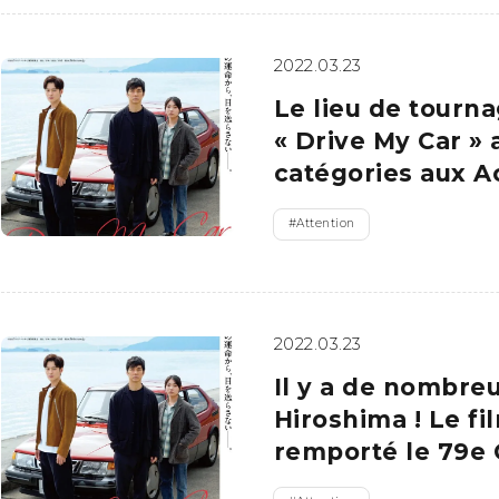
2022.03.23
Le lieu de tourna
« Drive My Car »
catégories aux 
#
Attention
2022.03.23
Il y a de nombre
Hiroshima ! Le fi
remporté le 79e