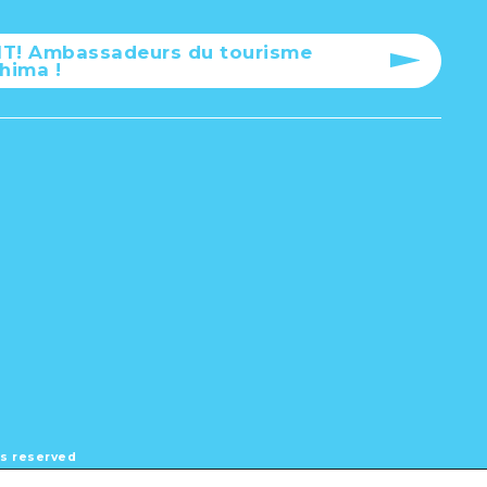
T! Ambassadeurs du tourisme
hima !
hts reserved