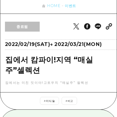
이벤트
히로시마시 주변
HOME
이벤트
아키(安芸)
사이클링
아키(安芸)
빈고(備後)
유용한 정보
쇼핑
빈고(備後)
종료됨
비북(備北)
스포츠
목록
HOME
비북(備北)
게이호쿠(芸北)
나이트 라이프
접근
2022/02/19(SAT)
→
2022/03/21(MON)
게이호쿠(芸北)
미야지마(宮島) 주변
세계유산
보조 트래픽 요약
뉴스
미야지마(宮島) 주변
집에서 캄파이!지역 “매실
야마구치(山口)현 동부
배움과 체험
시설 혼잡 상황
야마구치(山口)현 동부
주”셀렉션
에히메(愛媛)현
기준
히로시마 OMOTENASHI 패스
빠른 여행
시마네(島根)현
역사/문화
수하물 보관 및 배송 서비스
집에서는 미친 짓이야!고토우치 “매실주” 컬렉션
당일치기
치유
HIROSHIMA FREE Wi-Fi
반나절
#
미식/술
#
비고
자연
외국인 여행자용 거리 관광안내소
1박 2일
자원봉사 가이드