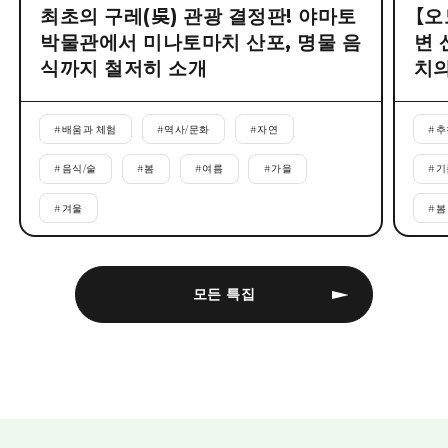
최초의 구레(吳) 관광 결정판! 야마토
【오
박물관에서 미나토마치 산포, 명물 음
변 
식까지 철저히 소개
치의
#
배움과 체험
#
역사/문화
#
자연
#
추
#
음식/술
#
봄
#
여름
#
가을
#
기
#
겨울
#
봄
모든 특집