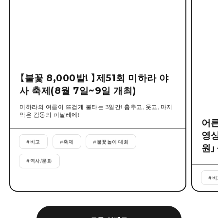
【불꽃 8,000발! 】제51회 미하라 야
사 축제(8월 7일~9일 개최)
미하라의 여름이 뜨겁게 불타는 3일간! 춤추고, 웃고, 마지
막은 감동의 피날레에!
어른
영상
#
비고
#
축제
#
불꽃놀이 대회
원」
#
역사/문화
#
비