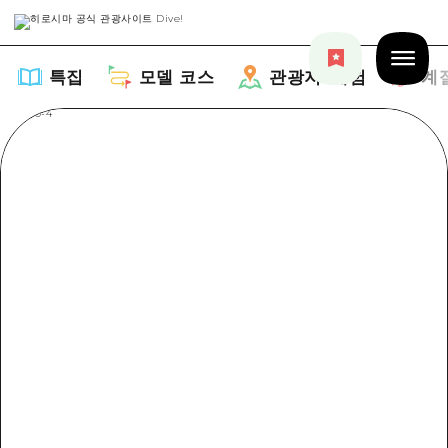
특집
모델 코스
관광지・체험
계
특집
목록
모델 코스
추천
목록
관광지・체험
아트
Dive! Hiroshima 공식 가이드
목록
이벤트/축제
계절 정보
Hiroshima Moshimo Travel
히로시마시 주변
음식/술