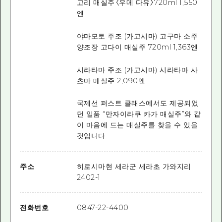
고리 매실주〈우메 다유〉720ml 1,550
엔
야마모토 주조 (가고시마) 고구마 소주
양조장 고다이 매실주 720ml 1,363엔
시라타마 주조 (가고시마) 시라타마 사
츠마 매실주 2,090엔
국제선 퍼스트 클래스에서도 제공되었
던 일품 “만자이라쿠 카가 매실주”와 같
이 마음에 드는 매실주를 찾을 수 있을
것입니다.
주소
히로시마현 세라군 세라초 가와지리
2402-1
전화번호
0847-22-4400