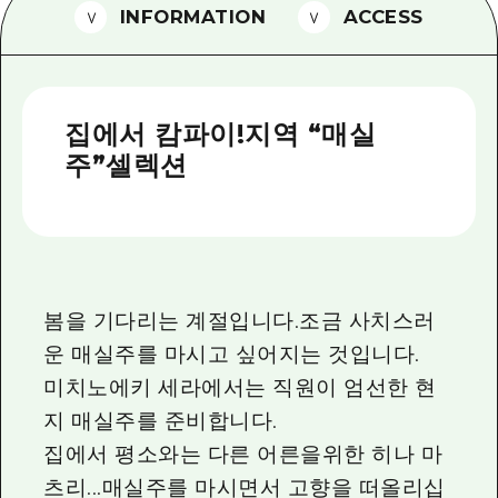
2박 3일
INFORMATION
ACCESS
히로시마현내 매력을 동영상으로 소개!
자주 묻는 질문
사진 다운로드
집에서 캄파이!지역 “매실
주”셀렉션
재해가 발생했을 때의 교통 정보
관광 안내 책자
봄을 기다리는 계절입니다.조금 사치스러
운 매실주를 마시고 싶어지는 것입니다.
미치노에키 세라에서는 직원이 엄선한 현
지 매실주를 준비합니다.
집에서 평소와는 다른 어른을위한 히나 마
츠리...매실주를 마시면서 고향을 떠올리십