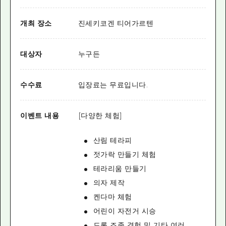
개최 장소
진세키코겐 티어가르텐
대상자
누구든
수수료
입장료는 무료입니다.
이벤트 내용
[다양한 체험]
산림 테라피
젓가락 만들기 체험
테라리움 만들기
의자 제작
켄다마 체험
어린이 자전거 시승
드론 조종 경험 및 기타 여러