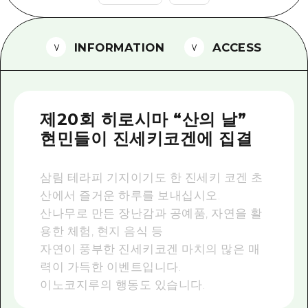
2박 3일
히로시마현내 매력을 동영상으로 소개!
INFORMATION
ACCESS
자주 묻는 질문
사진 다운로드
재해가 발생했을 때의 교통 정보
제20회 히로시마 “산의 날”
관광 안내 책자
현민들이 진세키코겐에 집결
삼림 테라피 기지이기도 한 진세키 코겐 초
산에서 즐거운 하루를 보내십시오.
산나무로 만든 장난감과 공예품, 자연을 활
용한 체험, 현지 음식 등
자연이 풍부한 진세키코겐 마치의 많은 매
력이 가득한 이벤트입니다.
이노코지루의 행동도 있습니다.