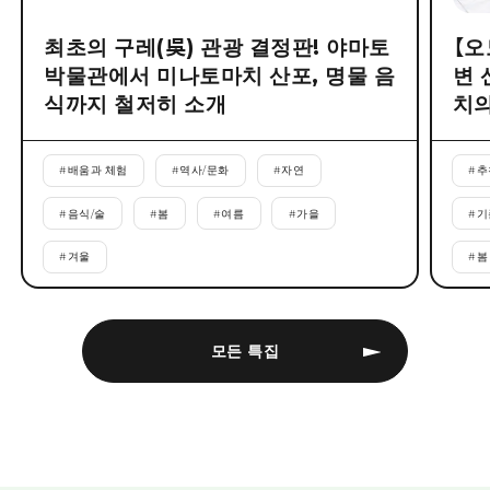
최초의 구레(吳) 관광 결정판! 야마토
【오
박물관에서 미나토마치 산포, 명물 음
변 
식까지 철저히 소개
치의
#
배움과 체험
#
역사/문화
#
자연
#
추
#
음식/술
#
봄
#
여름
#
가을
#
기
#
겨울
#
봄
모든 특집