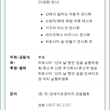
[다양한 전시]
산에서 일하는 자동차 전시회
소방차/화재 예방 의류 테스트
가구라 마스크 전시회
바이오매스 비즈니스 전시회
히로시마 숲 만들기 전시회 외
주최
・
공동개
후원
최
・
히로시마 “산의 날”현민 집결 실행위원
후원
・
협력
회/츄고쿠 신문 주식회사/츄고쿠 방송
히로시마 “산의 날”현민 집결 진세키코
겐 마치 실행위원회
문의
(한 개) 진세키코겐마치 관광협회
전화 0847-85-2201