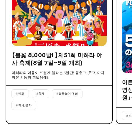
【불꽃 8,000발! 】제51회 미하라 야
사 축제(8월 7일~9일 개최)
미하라의 여름이 뜨겁게 불타는 3일간! 춤추고, 웃고, 마지
막은 감동의 피날레에!
어른
영상
#
비고
#
축제
#
불꽃놀이 대회
원」
#
역사/문화
#
비