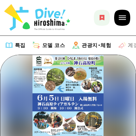
특집
모델 코스
관광지・체험
계
특집
목록
모델 코스
추천
목록
관광지・체험
아트
Dive! Hiroshima 공식 가이드
목록
이벤트/축제
계절 정보
Hiroshima Moshimo Travel
히로시마시 주변
음식/술