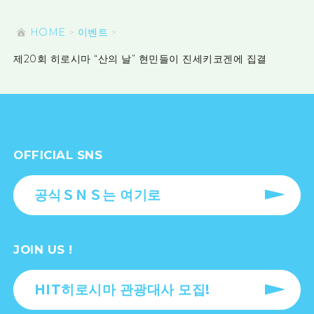
HOME
이벤트
제20회 히로시마 “산의 날” 현민들이 진세키코겐에 집결
OFFICIAL SNS
공식ＳＮＳ는 여기로
JOIN US !
HIT히로시마 관광대사 모집!