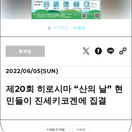
이벤트
히로시마시 주변
아키(安芸)
사이클링
아키(安芸)
빈고(備後)
유용한 정보
쇼핑
빈고(備後)
HOME
이벤트
비북(備北)
스포츠
목록
HOME
비북(備北)
게이호쿠(芸北)
나이트 라이프
접근
게이호쿠(芸北)
종료됨
미야지마(宮島) 주변
세계유산
보조 트래픽 요약
뉴스
미야지마(宮島) 주변
야마구치(山口)현 동부
배움과 체험
시설 혼잡 상황
2022/06/05(SUN)
야마구치(山口)현 동부
에히메(愛媛)현
기준
히로시마 OMOTENASHI 패스
빠른 여행
제20회 히로시마 “산의 날” 현
시마네(島根)현
역사/문화
수하물 보관 및 배송 서비스
당일치기
민들이 진세키코겐에 집결
치유
HIROSHIMA FREE Wi-Fi
반나절
자연
외국인 여행자용 거리 관광안내소
1박 2일
자원봉사 가이드
#
배움과 체험
#
비고