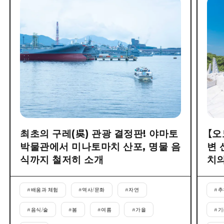
최초의 구레(吳) 관광 결정판! 야마토
【오
박물관에서 미나토마치 산포, 명물 음
변 
식까지 철저히 소개
치의
#
배움과 체험
#
역사/문화
#
자연
#
추
#
음식/술
#
봄
#
여름
#
가을
#
기