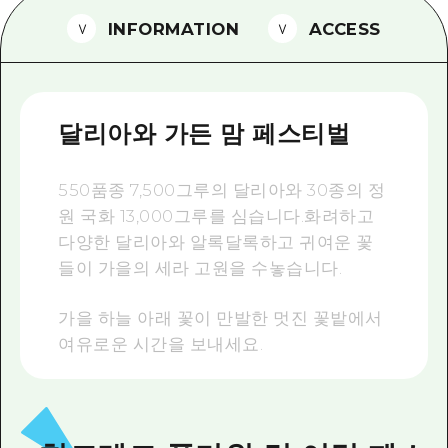
2박 3일
INFORMATION
ACCESS
히로시마현내 매력을 동영상으로 소개!
자주 묻는 질문
사진 다운로드
달리아와 가든 맘 페스티벌
재해가 발생했을 때의 교통 정보
550품종 7,500그루의 달리아와 30종의 정
관광 안내 책자
원 국화 13,000그루를 심습니다.화려하고
다양한 달리아와 알록달록하고 귀여운 꽃
들이 가을의 세라 고원을 수놓습니다
.
가을 하늘 아래 꽃이 만발한 멋진 꽃밭에서
여유로운 시간을 보내세요.