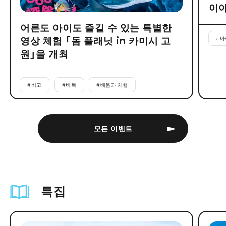
이야
어른도 아이도 즐길 수 있는 특별한
영상 체험 「돔 플래닛 in 카미시 고
#
아
원」을 개최
#
비고
#
비북
#
배움과 체험
모든 이벤트
특집