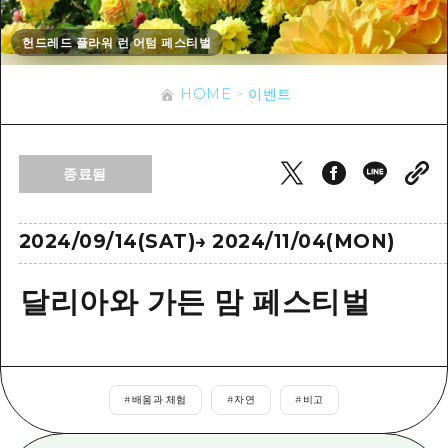
이벤트
히로시마시 주변
아키(安芸)
사이클링
헌드레드 플라워 런 어텀 페스티벌
아키(安芸)
빈고(備後)
유용한 정보
쇼핑
빈고(備後)
HOME
이벤트
비북(備北)
스포츠
목록
HOME
비북(備北)
게이호쿠(芸北)
나이트 라이프
접근
게이호쿠(芸北)
종료됨
미야지마(宮島) 주변
세계유산
보조 트래픽 요약
뉴스
미야지마(宮島) 주변
야마구치(山口)현 동부
배움과 체험
시설 혼잡 상황
2024/09/14(SAT)
→
2024/11/04(MON)
야마구치(山口)현 동부
에히메(愛媛)현
기준
히로시마 OMOTENASHI 패스
빠른 여행
달리아와 가든 맘 페스티벌
시마네(島根)현
역사/문화
수하물 보관 및 배송 서비스
당일치기
치유
HIROSHIMA FREE Wi-Fi
반나절
자연
외국인 여행자용 거리 관광안내소
#
배움과 체험
#
자연
#
비고
1박 2일
자원봉사 가이드