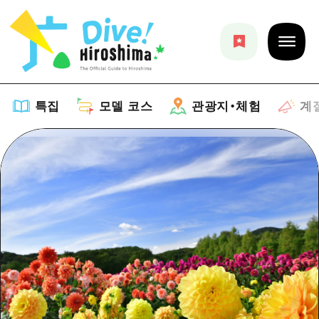
특집
모델 코스
관광지・체험
계
특집
목록
모델 코스
추천
목록
관광지・체험
아트
Dive! Hiroshima 공식 가이드
목록
이벤트/축제
계절 정보
Hiroshima Moshimo Travel
히로시마시 주변
음식/술