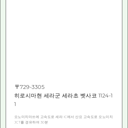
〒
729-3305
히로시마현 세라군 세라초 벳사코 1124-1
1
오노미치마쓰에 고속도로 세라 IC에서 산요 고속도로 오노미치
JCT를 경유하여 30분