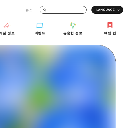
뉴스
때의 교통 정보
계절 정보
이벤트
유용한 정보
여행 팁
계절 정보
이벤트
유용한 정보
여행 팁
i-Fi
빠른 여행
사진 다운로드
관광안내소
당일치기
재해가 발생했을 때의 교통 정보
반나절
관광 안내 책자
영상으로 소개!
1박 2일
2박 3일