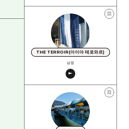
THE TERROIR(아이야 테로와르)
남염