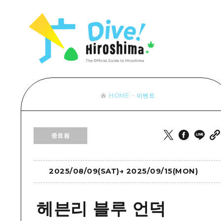
목록
목록
목록
접근
Dive! Hir
추천
보조 트래픽 요약
Hiroshima 
아트
시설 혼잡 상황
이벤트/축제
히로시마 OMOTENASHI 패스
음식/술
HOME
이벤트
목록
수하물 보관 및 배송 서비스
추천
D
종료됨
아트
H
이벤트
음식/
2025/08/09(SAT)
→
2025/09/15(MON)
헤븐리 블루 언덕