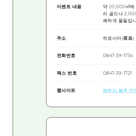
이벤트 내용
약 20,000㎡에
리 골드나 2,0
쾌하게 물들입니
주소
히로시마(廣島) 
전화번호
0847-39-1734
팩스 번호
0847-39-1721
웹사이트
헤븐리 블루 언