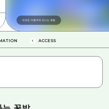
에히메(愛媛)현
시마네(島根)현
새로운 여름색에 만나는 꽃밭
MATION
ACCESS
나는 꽃밭