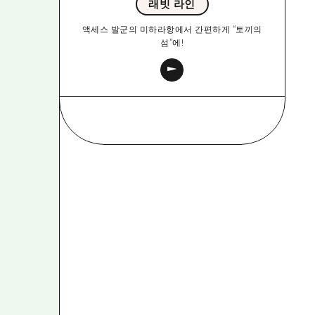
래빗 라인
액세스 발군의 미하라항에서 간편하게 “토끼의
섬”에!