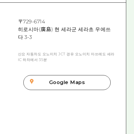
〒
729-6714
히로시마(廣島) 현 세라군 세라초 우에쓰
다 3-3
산요 자동차도 오노미치 JCT 경유 오노미치 마쓰에도 세라
IC 하차에서 35분
Google Maps