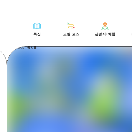
HIROSHIMA FREE Wi-Fi
사이클링
히로시마시 주변
배움과 체험
목록
사진 다운로드
빠른 여행
oshima 공식 가이드
외국인 여행자용 거리 관광안내소
쇼핑
아키(安芸)
기준
히로시마시 주변
재해가 발생했을 
당일치기
특집
모델 코스
관광지・체험
Moshimo Travel
자원봉사 가이드
스포츠
빈고(備後)
역사/문화
아키(安芸)
관광 안내 책자
반나절
특집
모델 코스
관광지・체험
히로시마현내 매력을 동영상으로 소개!
나이트 라이프
비북(備北)
치유
빈고(備後)
1박 2일
자주 묻는 질문
세계유산
게이호쿠(芸北)
자연
비북(備北)
2박 3일
목록
목록
사이클링
배움과 체험
히로시마시 주변
목록
HIROSHIMA FREE W
미야지마(宮島) 주변
게이호쿠(芸北)
ive! Hiroshima 공식 가이드
접근
쇼핑
기준
아키(安芸)
히로시마시 주변
외국인 여행자용 거리 
야마구치(山口)현 동부
미야지마(宮島) 주변
iroshima Moshimo Travel
보조 트래픽 요약
스포츠
역사/문화
빈고(備後)
아키(安芸)
자원봉사 가이드
야마구치(山口)현 동부
/축제
시설 혼잡 상황
나이트 라이프
치유
비북(備北)
빈고(備後)
히로시마현내 매력을 동
에히메(愛媛)현
술
히로시마 OMOTENASHI 패스
세계유산
자연
게이호쿠(芸北)
비북(備北)
자주 묻는 질문
시마네(島根)현
수하물 보관 및 배송 서비스
미야지마(宮島) 주변
게이호쿠(芸北)
야마구치(山口)현 동부
미야지마(宮島) 주변
야마구치(山口)현 동부