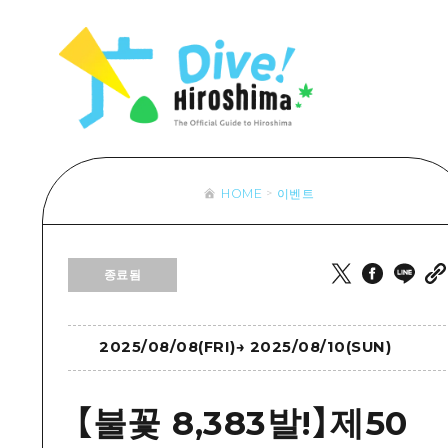
목록
목록
목록
접근
Dive! Hir
추천
보조 트래픽 요약
Hiroshima 
아트
시설 혼잡 상황
이벤트/축제
히로시마 OMOTENASHI 패스
음식/술
HOME
이벤트
목록
수하물 보관 및 배송 서비스
추천
D
종료됨
아트
H
이벤트
음식/
2025/08/08(FRI)
→
2025/08/10(SUN)
【불꽃 8,383발!】제50