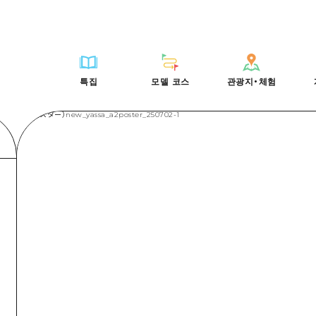
HIROSHIMA FREE Wi-Fi
사이클링
히로시마시 주변
배움과 체험
목록
사진 다운로드
빠른 여행
oshima 공식 가이드
외국인 여행자용 거리 관광안내소
쇼핑
아키(安芸)
기준
히로시마시 주변
재해가 발생했을 
당일치기
특집
모델 코스
관광지・체험
Moshimo Travel
자원봉사 가이드
스포츠
빈고(備後)
역사/문화
아키(安芸)
관광 안내 책자
반나절
특집
모델 코스
관광지・체험
히로시마현내 매력을 동영상으로 소개!
나이트 라이프
비북(備北)
치유
빈고(備後)
1박 2일
자주 묻는 질문
세계유산
게이호쿠(芸北)
자연
비북(備北)
2박 3일
목록
목록
사이클링
배움과 체험
히로시마시 주변
목록
HIROSHIMA FREE W
미야지마(宮島) 주변
게이호쿠(芸北)
ive! Hiroshima 공식 가이드
접근
쇼핑
기준
아키(安芸)
히로시마시 주변
외국인 여행자용 거리 
야마구치(山口)현 동부
미야지마(宮島) 주변
iroshima Moshimo Travel
보조 트래픽 요약
스포츠
역사/문화
빈고(備後)
아키(安芸)
자원봉사 가이드
야마구치(山口)현 동부
/축제
시설 혼잡 상황
나이트 라이프
치유
비북(備北)
빈고(備後)
히로시마현내 매력을 동
에히메(愛媛)현
술
히로시마 OMOTENASHI 패스
세계유산
자연
게이호쿠(芸北)
비북(備北)
자주 묻는 질문
시마네(島根)현
수하물 보관 및 배송 서비스
미야지마(宮島) 주변
게이호쿠(芸北)
야마구치(山口)현 동부
미야지마(宮島) 주변
야마구치(山口)현 동부