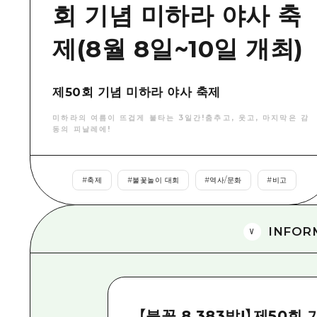
회 기념 미하라 야사 축
제(8월 8일~10일 개최)
제50회 기념 미하라 야사 축제
미하라의 여름이 뜨겁게 불타는 3일간!춤추고, 웃고, 마지막은 감
동의 피날레에!
#
축제
#
불꽃놀이 대회
#
역사/문화
#
비고
INFOR
【불꽃 8,383발!】제50회