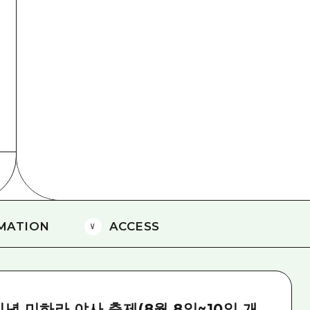
에히메(愛媛)현
시마네(島根)현
MATION
ACCESS
 기념 미하라 야사 축제(8월 8일~10일 개