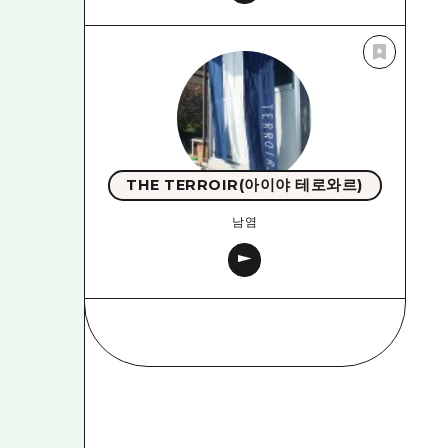
THE TERROIR(아이야 테로와르)
남염