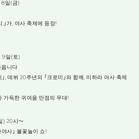
 8일(금)
.」가, 야사 축제에 등장!
 9일(토)
돋웁니다.
」, 데뷔 20주년의 「크로미」와 함께, 미하라 야사 축제
 가득한 귀여움 만점의 무대!
일) 20시～
사야사」 불꽃놀이 쇼!