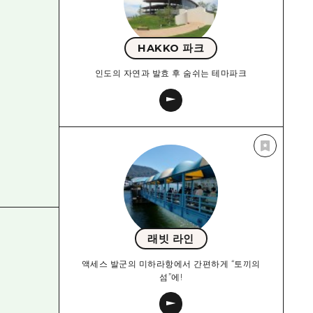
HAKKO 파크
인도의 자연과 발효 후 숨쉬는 테마파크
래빗 라인
액세스 발군의 미하라항에서 간편하게 “토끼의
섬”에!