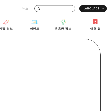
뉴스
때의 교통 정보
계절 정보
이벤트
유용한 정보
여행 팁
계절 정보
이벤트
유용한 정보
여행 팁
i-Fi
빠른 여행
사진 다운로드
관광안내소
당일치기
재해가 발생했을 때의 교통 정보
반나절
관광 안내 책자
영상으로 소개!
1박 2일
2박 3일