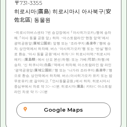
〒
731-3355
히로시마(廣島) 히로시마시 아사북구(安
佐北區) 동물원
・히로시마버스센타 7번 승강장에서 「아사히가오카」행에 승차
해, 「아사 동물 공원 앞」 하차. ・아스토람라인“현청 앞역”에서
광역공원앞(廣域公園前) 앞행 또는 “조라쿠지(長楽寺)”행에 승
차, 상안역에서 하차해, 버스 “아사히가오카”행 또는 “반실”행으
로 환승, “아사 동물 공원”에서 하차・JR 히로시마역(*히로시마
에키) (廣島驛) 에서 산요 본선(하행) 또는 가베(可部)(하행)에
승차, “신 하쿠시마(白島)”역에서 하차해, 아스토람라인 람 라인
“광역공원앞(廣域公園前)”행 또는 “나가라 조라쿠지(長楽寺)”행
으로 환승, 상안역에서 하차해, 버스(아사히가오카 유키 또는 밥
무로유키)로 갈아타고, 「안사동물공원」에서 하차, 히로시마시
중심부에서 차로 약 30~40분, 히로시마(廣島) 키타IC 아스토람
라인 차로 약 15~20분
Google Maps