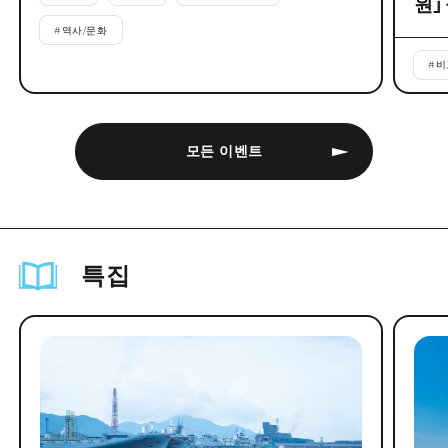
원」
#
역사/문화
#
비
모든 이벤트
특집