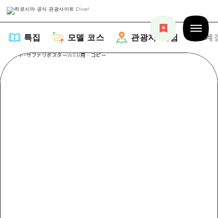
특집
모델 코스
관광지・체험
계
특집
목록
모델 코스
추천
목록
관광지・체험
아트
Dive! Hiroshima 공식 가이드
목록
이벤트/축제
계절 정보
Hiroshima Moshimo Travel
히로시마시 주변
음식/술