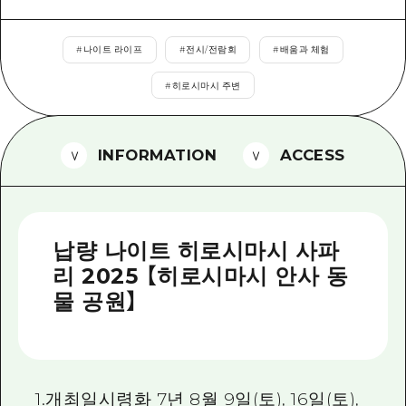
2박 3일
히로시마현내 매력을 동영상으로 소개!
#
나이트 라이프
#
전시/전람회
#
배움과 체험
자주 묻는 질문
#
히로시마시 주변
사진 다운로드
재해가 발생했을 때의 교통 정보
INFORMATION
ACCESS
관광 안내 책자
납량 나이트 히로시마시 사파
리 2025 【히로시마시 안사 동
물 공원】
1.개최일시령화 7년 8월 9일(토), 16일(토),