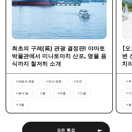
최초의 구레(吳) 관광 결정판! 야마토
【오
박물관에서 미나토마치 산포, 명물 음
변 
식까지 철저히 소개
치의
#
배움과 체험
#
역사/문화
#
자연
#
추
#
음식/술
#
봄
#
여름
#
가을
#
기
#
겨울
#
봄
모든 특집