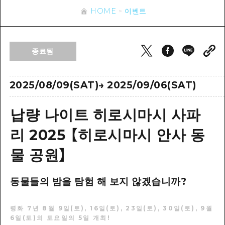
이벤트
히로시마시 주변
HOME
이벤트
아키(安芸)
사이클링
아키(安芸)
빈고(備後)
유용한 정보
쇼핑
빈고(備後)
종료됨
비북(備北)
스포츠
목록
HOME
비북(備北)
게이호쿠(芸北)
나이트 라이프
접근
2025/08/09(SAT)
→
2025/09/06(SAT)
게이호쿠(芸北)
미야지마(宮島) 주변
세계유산
보조 트래픽 요약
뉴스
미야지마(宮島) 주변
납량 나이트 히로시마시 사파
야마구치(山口)현 동부
배움과 체험
시설 혼잡 상황
야마구치(山口)현 동부
리 2025 【히로시마시 안사 동
에히메(愛媛)현
기준
히로시마 OMOTENASHI 패스
빠른 여행
물 공원】
시마네(島根)현
역사/문화
수하물 보관 및 배송 서비스
당일치기
치유
HIROSHIMA FREE Wi-Fi
동물들의 밤을 탐험 해 보지 않겠습니까?
반나절
자연
외국인 여행자용 거리 관광안내소
1박 2일
령화 7년 8월 9일(토), 16일(토), 23일(토), 30일(토), 9월
6일(토)의 토요일의 5일 개최!
자원봉사 가이드