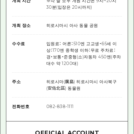
개최 시간
※각 날 모두 개원 시간은 9시~20시
30분(입장은 20시까지)
개최 장소
히로시마시 아사 동물 공원
수수료
입원료： 어른：510엔 고교생・65세 이
상：170엔 중학생 이하：무료 주차료：
경・보통・준중형(소)자동차 450엔(주차
대수 약 1200대)
주소
히로시마(廣島) 히로시마시 아사북구
(安佐北區) 동물원
전화번호
082-838-1111
OFFICIAL ACCOUNT