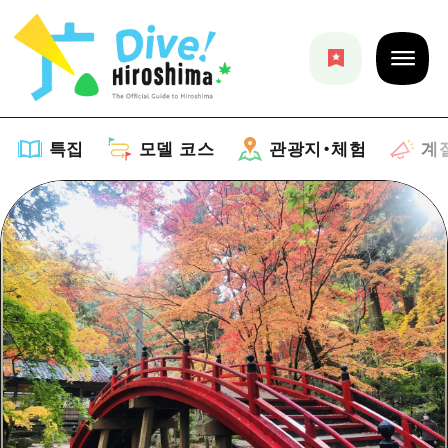
특집
모델 코스
관광지・체험
계
특집
목록
모델 코스
추천
목록
관광지・체험
아트
Dive! Hiroshima 공식 가이드
목록
이벤트/축제
계절 정보
Hiroshima Moshimo Travel
히로시마시 주변
음식/술