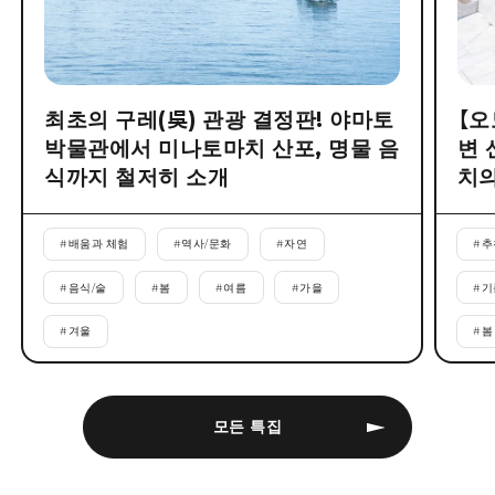
최초의 구레(吳) 관광 결정판! 야마토
【오
박물관에서 미나토마치 산포, 명물 음
변 
식까지 철저히 소개
치의
#
배움과 체험
#
역사/문화
#
자연
#
추
#
음식/술
#
봄
#
여름
#
가을
#
기
#
겨울
#
봄
모든 특집