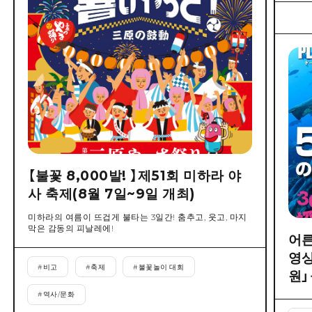
【불꽃 8,000발! 】제51회 미하라 야
사 축제(8월 7일~9일 개최)
미하라의 여름이 뜨겁게 불타는 3일간! 춤추고, 웃고, 마지
막은 감동의 피날레에!
어른
영상
#
비고
#
축제
#
불꽃놀이 대회
원」
#
역사/문화