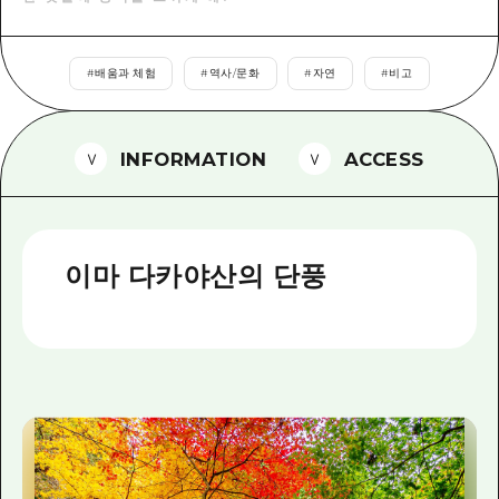
2박 3일
히로시마현내 매력을 동영상으로 소개!
#
배움과 체험
#
역사/문화
#
자연
#
비고
자주 묻는 질문
사진 다운로드
INFORMATION
ACCESS
재해가 발생했을 때의 교통 정보
관광 안내 책자
이마 다카야산의 단풍