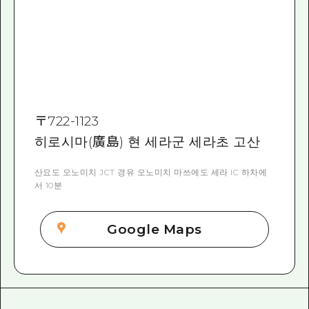
〒
722-1123
히로시마(廣島) 현 세라군 세라초 고산
산요도 오노미치 JCT 경유 오노미치 마쓰에도 세라 IC 하차에
서 10분
Google Maps