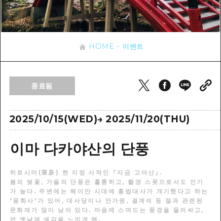
이벤트
히로시마시 주변
아키(安芸)
사이클링
아키(安芸)
빈고(備後)
유용한 정보
쇼핑
빈고(備後)
HOME
이벤트
비북(備北)
스포츠
목록
HOME
비북(備北)
게이호쿠(芸北)
나이트 라이프
접근
게이호쿠(芸北)
종료됨
미야지마(宮島) 주변
세계유산
보조 트래픽 요약
뉴스
미야지마(宮島) 주변
야마구치(山口)현 동부
배움과 체험
시설 혼잡 상황
2025/10/15(WED)
→
2025/11/20(THU)
야마구치(山口)현 동부
에히메(愛媛)현
기준
히로시마 OMOTENASHI 패스
빠른 여행
이마 다카야산의 단풍
시마네(島根)현
역사/문화
수하물 보관 및 배송 서비스
당일치기
히로시마(廣島) 현 지정 사적인 「지금 고야산」.
치유
HIROSHIMA FREE Wi-Fi
봄의 벚꽃, 가을의 단풍은 훌륭하고, 촬영 스폿으로서도 인기
반나절
가 높다. 주변에는 헤이안 시대에 홍법대사가 개기했다고 하는
자연
외국인 여행자용 거리 관광안내소
'용화사'가 있어, 대사당이나 안가원, 결계석 등 절과 관련된
1박 2일
문화재가 많이 남아 있다. 마음에 스며드는 풍경을 둘러싸고,
자원봉사 가이드
먼 옛날에 생각을 느끼게 해.