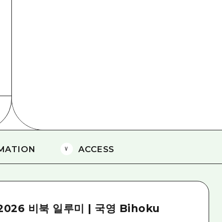
에히메(愛媛)현
시마네(島根)현
MATION
ACCESS
026 비북 일루미 | 국영 Bihoku