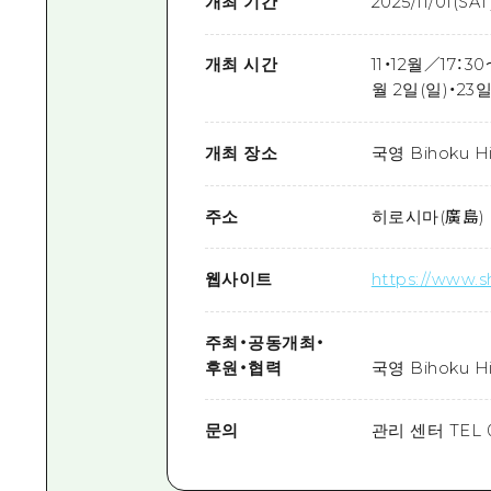
개최 기간
2025/11/01(SA
개최 시간
11・12월／17：3
월 2일(일)・23
개최 장소
국영 Bihoku Hil
주소
히로시마(廣島) 
웹사이트
https://www.s
주최
・
공동개최
・
후원
・
협력
국영 Bihoku Hil
문의
관리 센터 TEL 0