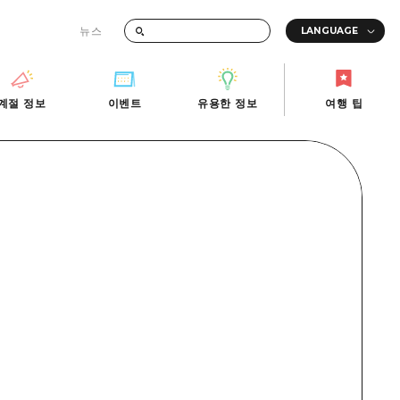
뉴스
때의 교통 정보
계절 정보
이벤트
유용한 정보
여행 팁
계절 정보
이벤트
유용한 정보
여행 팁
i-Fi
빠른 여행
사진 다운로드
관광안내소
당일치기
재해가 발생했을 때의 교통 정보
반나절
관광 안내 책자
영상으로 소개!
1박 2일
2박 3일