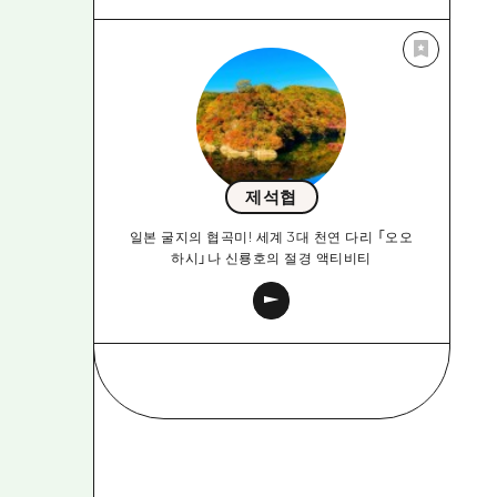
제석협
일본 굴지의 협곡미! 세계 3대 천연 다리 「오오
하시」나 신룡호의 절경 액티비티