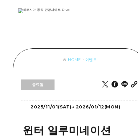
목록
목록
목록
접근
Dive! Hir
추천
보조 트래픽 요약
Hiroshima 
아트
시설 혼잡 상황
이벤트/축제
히로시마 OMOTENASHI 패스
음식/술
HOME
이벤트
목록
수하물 보관 및 배송 서비스
추천
D
종료됨
아트
H
이벤트
음식/
2025/11/01(SAT)
→
2026/01/12(MON)
윈터 일루미네이션