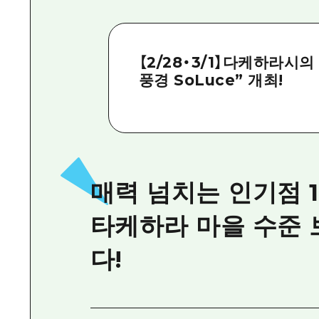
【2/28・3/1】다케하라시
풍경 SoLuce” 개최!
매력 넘치는 인기점 1
타케하라 마을 수준 
다!