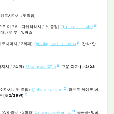
 (히로시마시 /첫출점)
토 미츠키 (다케하라시 / 첫 출점)
@mitsuki___take
 대나무 붓 · 워크숍
(히로시마시 / 2회째)
@tsukigase.hiroshima
간식・안
(산지시 / 2회째)
@narusaya0226
구운 과자
(※2/28
후쿠야마시 / 첫 출점)
@okasinapasion
파운드 케이크 베
콘
(※2/28만)
s (쇼하라시 / 2회째)
@forestworker.inc
목공품・벌꿀