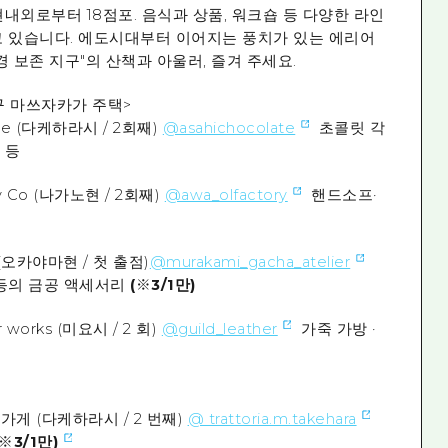
현내외로부터 18점포. 음식과 상품, 워크숍 등 다양한 라인
 있습니다. 에도시대부터 이어지는 풍치가 있는 에리어
 보존 지구"의 산책과 아울러, 즐겨 주세요.
 <구 마쓰자카가 주택>
late (다케하라시 / 2회째)
@asahichocolate
초콜릿 각
 등
ry Co (나가노현 / 2회째)
@awa_olfactory
핸드소프·
er (오카야마현 / 첫 출점)
@murakami_gacha_atelier
등의 금공 액세서리
(※3/1만)
r works (미요시 / 2 회)
@guild_leather
가죽 가방 ·
가게 (다케하라시 / 2 번째)
@ trattoria.m.takehara
(※3/1만)