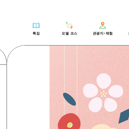
HIROSHIMA FREE Wi-Fi
사이클링
히로시마시 주변
배움과 체험
목록
사진 다운로드
빠른 여행
oshima 공식 가이드
외국인 여행자용 거리 관광안내소
쇼핑
아키(安芸)
기준
히로시마시 주변
재해가 발생했을 
당일치기
특집
모델 코스
관광지・체험
Moshimo Travel
자원봉사 가이드
스포츠
빈고(備後)
역사/문화
아키(安芸)
관광 안내 책자
반나절
특집
모델 코스
관광지・체험
히로시마현내 매력을 동영상으로 소개!
나이트 라이프
비북(備北)
치유
빈고(備後)
1박 2일
자주 묻는 질문
세계유산
게이호쿠(芸北)
자연
비북(備北)
2박 3일
목록
목록
사이클링
배움과 체험
히로시마시 주변
목록
HIROSHIMA FREE W
미야지마(宮島) 주변
게이호쿠(芸北)
ive! Hiroshima 공식 가이드
접근
쇼핑
기준
아키(安芸)
히로시마시 주변
외국인 여행자용 거리 
야마구치(山口)현 동부
미야지마(宮島) 주변
iroshima Moshimo Travel
보조 트래픽 요약
스포츠
역사/문화
빈고(備後)
아키(安芸)
자원봉사 가이드
야마구치(山口)현 동부
/축제
시설 혼잡 상황
나이트 라이프
치유
비북(備北)
빈고(備後)
히로시마현내 매력을 동
에히메(愛媛)현
술
히로시마 OMOTENASHI 패스
세계유산
자연
게이호쿠(芸北)
비북(備北)
자주 묻는 질문
시마네(島根)현
수하물 보관 및 배송 서비스
미야지마(宮島) 주변
게이호쿠(芸北)
야마구치(山口)현 동부
미야지마(宮島) 주변
야마구치(山口)현 동부