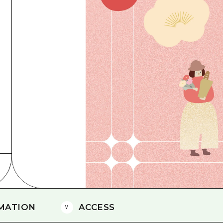
에히메(愛媛)현
시마네(島根)현
MATION
ACCESS