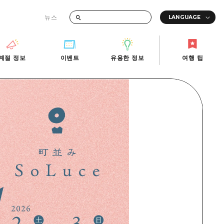
뉴스
때의 교통 정보
계절 정보
이벤트
유용한 정보
여행 팁
계절 정보
이벤트
유용한 정보
여행 팁
i-Fi
빠른 여행
사진 다운로드
관광안내소
당일치기
재해가 발생했을 때의 교통 정보
반나절
관광 안내 책자
영상으로 소개!
1박 2일
2박 3일