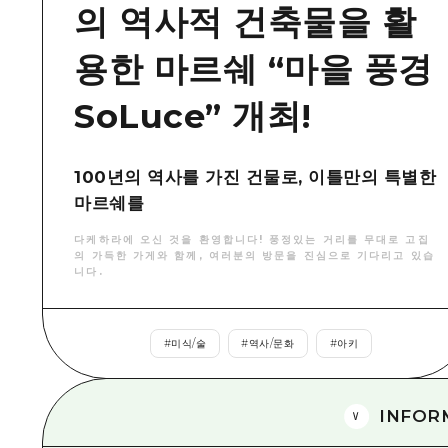
의 역사적 건축물을 활
용한 마르쉐 “마을 풍경
SoLuce” 개최!
100년의 역사를 가진 건물로, 이틀만의 특별한
마르쉐를
다케하라에 오신 것을 환영합니다! 풍정있는 거리를 무대로 고집
의 가득한 가게와 함께, 여러분의 방문을 진심으로 기다리고 있습
니다.
#
미식/술
#
역사/문화
#
아키
INFOR