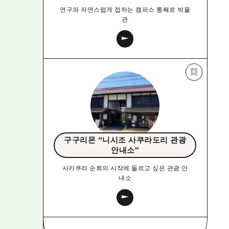
연구와 자연스럽게 접하는 캠퍼스 통째로 박물
관
구구리몬 “니시조 사쿠라도리 관광
안내소”
사카쿠라 순회의 시작에 들르고 싶은 관광 안
내소