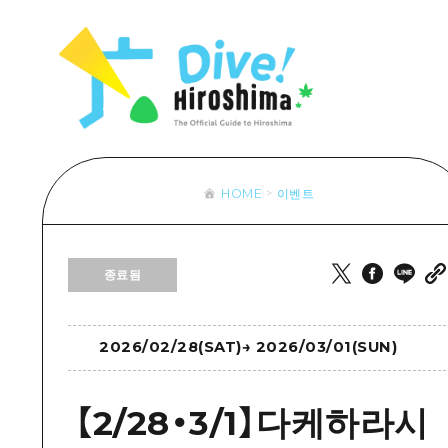
목록
목록
목록
접근
Dive! Hir
추천
보조 트래픽 요약
Hiroshima 
아트
시설 혼잡 상황
이벤트/축제
히로시마 OMOTENASHI 패스
음식/술
HOME
이벤트
목록
수하물 보관 및 배송 서비스
추천
D
종료됨
아트
H
이벤트
음식/
2026/02/28(SAT)
→
2026/03/01(SUN)
【2/28・3/1】다케하라시