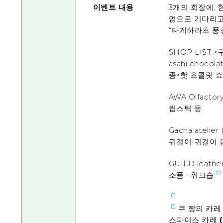
이벤트 내용
3개의 회장에, 
업으로 기다리고
“타케하라초 풍경
SHOP LIST
asahi choco
종・핫 초콜릿 쇼
AWA Olfacto
립스틱 등
Gacha ateli
귀걸이·귀걸이 
GUILD leathe
소품 · 워크숍
쿠 짱의 카레 
스파이스 카레