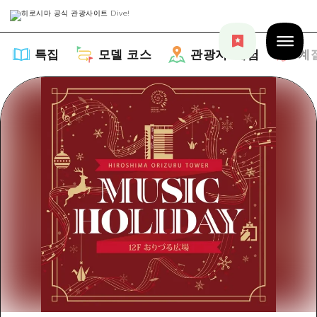
특집
모델 코스
관광지・체험
계
특집
목록
모델 코스
추천
목록
관광지・체험
아트
Dive! Hiroshima 공식 가이드
목록
이벤트/축제
계절 정보
Hiroshima Moshimo Travel
히로시마시 주변
음식/술