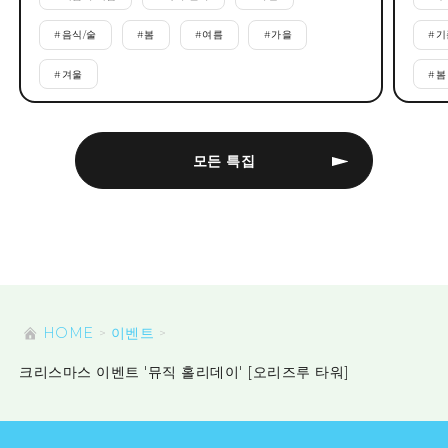
#
음식/술
#
봄
#
여름
#
가을
#
기
#
겨울
#
봄
모든 특집
HOME
이벤트
크리스마스 이벤트 '뮤직 홀리데이' [오리즈루 타워]