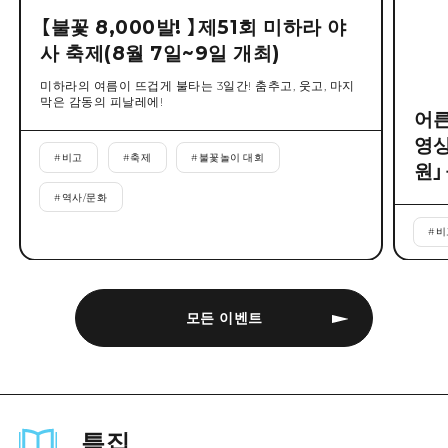
【불꽃 8,000발! 】제51회 미하라 야
사 축제(8월 7일~9일 개최)
미하라의 여름이 뜨겁게 불타는 3일간! 춤추고, 웃고, 마지
막은 감동의 피날레에!
어른
영상
#
비고
#
축제
#
불꽃놀이 대회
원」
#
역사/문화
#
비
모든 이벤트
특집