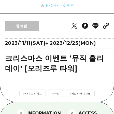
이벤트
히로시마시 주변
HOME
이벤트
아키(安芸)
사이클링
아키(安芸)
빈고(備後)
유용한 정보
쇼핑
빈고(備後)
종료됨
비북(備北)
스포츠
목록
HOME
비북(備北)
게이호쿠(芸北)
나이트 라이프
접근
2023/11/11(SAT)
→
2023/12/25(MON)
게이호쿠(芸北)
미야지마(宮島) 주변
세계유산
보조 트래픽 요약
뉴스
미야지마(宮島) 주변
크리스마스 이벤트 '뮤직 홀리
야마구치(山口)현 동부
배움과 체험
시설 혼잡 상황
야마구치(山口)현 동부
데이' [오리즈루 타워]
에히메(愛媛)현
기준
히로시마 OMOTENASHI 패스
빠른 여행
시마네(島根)현
역사/문화
수하물 보관 및 배송 서비스
당일치기
치유
HIROSHIMA FREE Wi-Fi
반나절
#
나이트 라이프
#
아트
#
히로시마시 주변
자연
외국인 여행자용 거리 관광안내소
1박 2일
자원봉사 가이드
INFORMATION
ACCESS