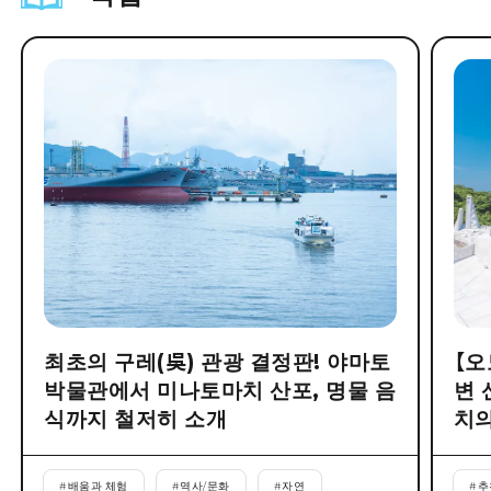
최초의 구레(吳) 관광 결정판! 야마토
【오
박물관에서 미나토마치 산포, 명물 음
변 
식까지 철저히 소개
치의
#
배움과 체험
#
역사/문화
#
자연
#
추