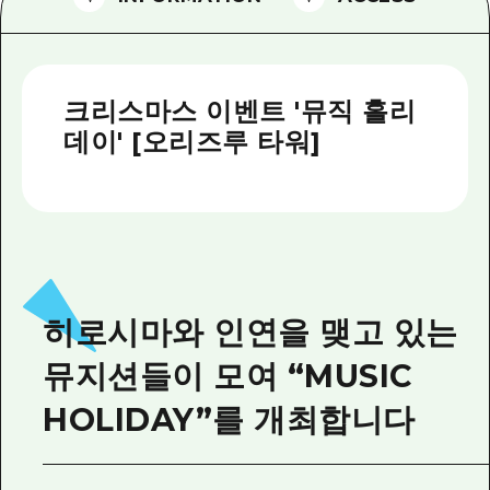
2박 3일
히로시마현내 매력을 동영상으로 소개!
자주 묻는 질문
크리스마스 이벤트 '뮤직 홀리
사진 다운로드
데이' [오리즈루 타워]
재해가 발생했을 때의 교통 정보
관광 안내 책자
히로시마와 인연을 맺고 있는
뮤지션들이 모여 “MUSIC
HOLIDAY”를 개최합니다