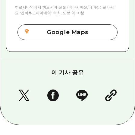
히로시마역에서 히로시마 전철 (미야지마선/에바선) 을 타세
요.“겐바쿠도메마에역” 하차, 도보 약 20분
Google Maps
이 기사 공유