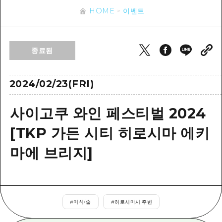
이벤트
히로시마시 주변
HOME
이벤트
아키(安芸)
사이클링
아키(安芸)
빈고(備後)
유용한 정보
쇼핑
빈고(備後)
종료됨
비북(備北)
스포츠
목록
HOME
비북(備北)
게이호쿠(芸北)
나이트 라이프
접근
2024/02/23(FRI)
게이호쿠(芸北)
미야지마(宮島) 주변
세계유산
보조 트래픽 요약
뉴스
미야지마(宮島) 주변
사이고쿠 와인 페스티벌 2024
야마구치(山口)현 동부
배움과 체험
시설 혼잡 상황
야마구치(山口)현 동부
[TKP 가든 시티 히로시마 에키
에히메(愛媛)현
기준
히로시마 OMOTENASHI 패스
빠른 여행
마에 브리지]
시마네(島根)현
역사/문화
수하물 보관 및 배송 서비스
당일치기
치유
HIROSHIMA FREE Wi-Fi
반나절
자연
외국인 여행자용 거리 관광안내소
1박 2일
#
미식/술
#
히로시마시 주변
자원봉사 가이드