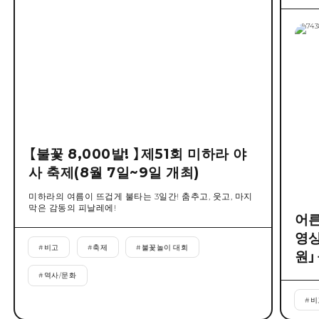
【불꽃 8,000발! 】제51회 미하라 야
사 축제(8월 7일~9일 개최)
미하라의 여름이 뜨겁게 불타는 3일간! 춤추고, 웃고, 마지
막은 감동의 피날레에!
어른
영상
#
비고
#
축제
#
불꽃놀이 대회
원」
#
역사/문화
#
비