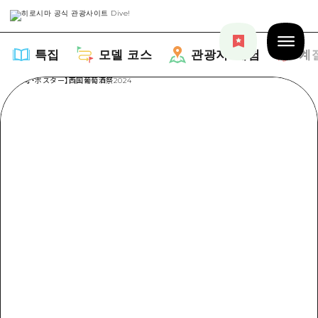
특집
모델 코스
관광지・체험
계
특집
목록
모델 코스
추천
목록
관광지・체험
아트
Dive! Hiroshima 공식 가이드
목록
이벤트/축제
계절 정보
Hiroshima Moshimo Travel
히로시마시 주변
음식/술