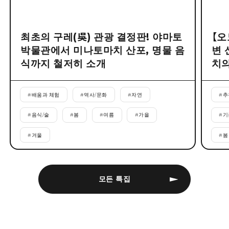
최초의 구레(吳) 관광 결정판! 야마토
【오
박물관에서 미나토마치 산포, 명물 음
변 
식까지 철저히 소개
치의
#
배움과 체험
#
역사/문화
#
자연
#
추
#
음식/술
#
봄
#
여름
#
가을
#
기
#
겨울
#
봄
모든 특집