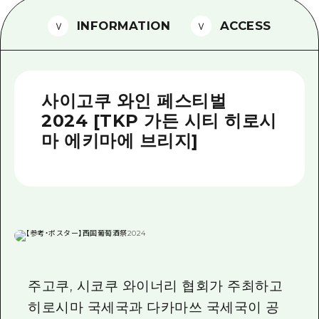
2박 3일
히로시마현내 매력을 동영상으로 소개!
INFORMATION
ACCESS
자주 묻는 질문
사진 다운로드
사이고쿠 와인 페스티벌
재해가 발생했을 때의 교통 정보
2024 [TKP 가든 시티 히로시
관광 안내 책자
마 에키마에 브리지]
주고쿠, 시코쿠 와이너리 협회가 주최하고
히로시마 국세국과 다카마쓰 국세국이 공