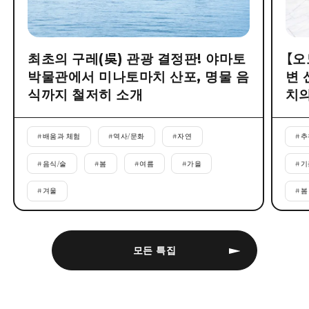
최초의 구레(吳) 관광 결정판! 야마토
【오
박물관에서 미나토마치 산포, 명물 음
변 
식까지 철저히 소개
치의
#
배움과 체험
#
역사/문화
#
자연
#
추
#
음식/술
#
봄
#
여름
#
가을
#
기
#
겨울
#
봄
모든 특집