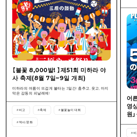
【불꽃 8,000발! 】제51회 미하라 야
사 축제(8월 7일~9일 개최)
미하라의 여름이 뜨겁게 불타는 3일간! 춤추고, 웃고, 마지
막은 감동의 피날레에!
어른
영상
#
비고
#
축제
#
불꽃놀이 대회
원」
#
역사/문화
#
비