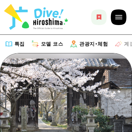
특집
모델 코스
관광지・체험
계
특집
목록
모델 코스
추천
목록
관광지・체험
아트
Dive! Hiroshima 공식 가이드
목록
이벤트/축제
계절 정보
Hiroshima Moshimo Travel
히로시마시 주변
음식/술