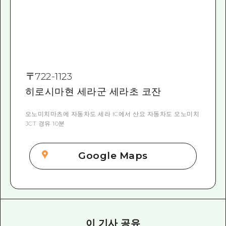
〒
722-1123
히로시마현 세라군 세라초 코잔
오노미치마츠에 자동차도 세라 IC에서 산요 자동차도 오노미치
JCT 경유 10분
Google Maps
이 기사 공유