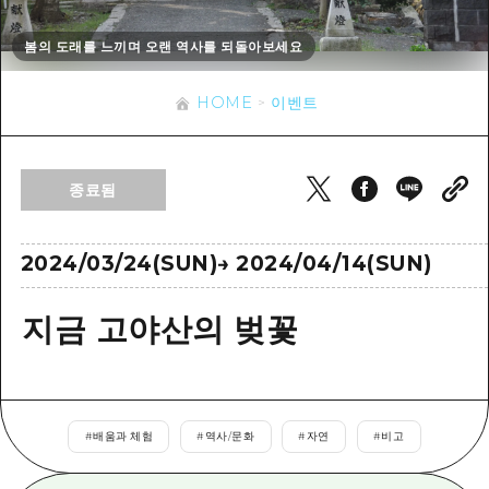
이벤트
히로시마시 주변
아키(安芸)
사이클링
봄의 도래를 느끼며 오랜 역사를 되돌아보세요
아키(安芸)
빈고(備後)
유용한 정보
쇼핑
빈고(備後)
HOME
이벤트
비북(備北)
스포츠
목록
HOME
비북(備北)
게이호쿠(芸北)
나이트 라이프
접근
게이호쿠(芸北)
종료됨
미야지마(宮島) 주변
세계유산
보조 트래픽 요약
뉴스
미야지마(宮島) 주변
야마구치(山口)현 동부
배움과 체험
시설 혼잡 상황
2024/03/24(SUN)
→
2024/04/14(SUN)
야마구치(山口)현 동부
에히메(愛媛)현
기준
히로시마 OMOTENASHI 패스
빠른 여행
지금 고야산의 벚꽃
시마네(島根)현
역사/문화
수하물 보관 및 배송 서비스
당일치기
치유
HIROSHIMA FREE Wi-Fi
반나절
자연
외국인 여행자용 거리 관광안내소
#
배움과 체험
#
역사/문화
#
자연
#
비고
1박 2일
자원봉사 가이드