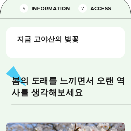
2박 3일
INFORMATION
ACCESS
히로시마현내 매력을 동영상으로 소개!
자주 묻는 질문
사진 다운로드
지금 고야산의 벚꽃
재해가 발생했을 때의 교통 정보
관광 안내 책자
봄의 도래를 느끼면서 오랜 역
사를 생각해보세요