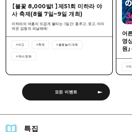
【불꽃 8,000발! 】제51회 미하라 야
사 축제(8월 7일~9일 개최)
미하라의 여름이 뜨겁게 불타는 3일간! 춤추고, 웃고, 마지
막은 감동의 피날레에!
어른
영상
#
비고
#
축제
#
불꽃놀이 대회
원」
#
역사/문화
#
비
모든 이벤트
특집