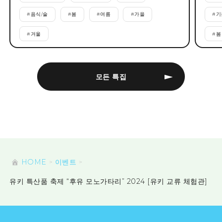
#
음식/술
#
봄
#
여름
#
가을
#
기
#
겨울
#
봄
모든 특집
HOME
이벤트
유키 특산품 축제 “후유 모노가타리” 2024 [유키 교류 체험관]