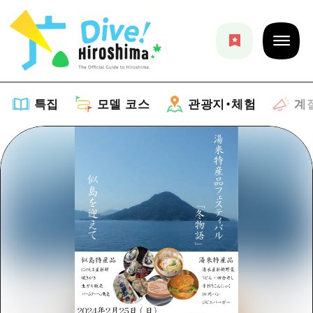
특집
모델 코스
관광지・체험
계
특집
목록
모델 코스
추천
목록
관광지・체험
아트
Dive! Hiroshima 공식 가이드
목록
이벤트/축제
계절 정보
Hiroshima Moshimo Travel
히로시마시 주변
음식/술