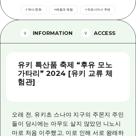
2박 3일
히로시마현내 매력을 동영상으로 소개!
#
역사/문화
#
배움과 체험
#
히로시마시 주변
자주 묻는 질문
INFORMATION
ACCESS
사진 다운로드
재해가 발생했을 때의 교통 정보
관광 안내 책자
유키 특산품 축제 “후유 모노
가타리” 2024 [유키 교류 체
험관]
오래 전, 유키초 스나야 지구의 주몬지 주민
들이 당시에는 아무도 살지 않았던 니노시
마로 처음 이주했고, 이로 인해 서로 왕래하