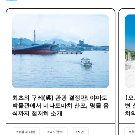
최초의 구레(吳) 관광 결정판! 야마토
【오
박물관에서 미나토마치 산포, 명물 음
변 
식까지 철저히 소개
치의
#
배움과 체험
#
역사/문화
#
자연
#
추