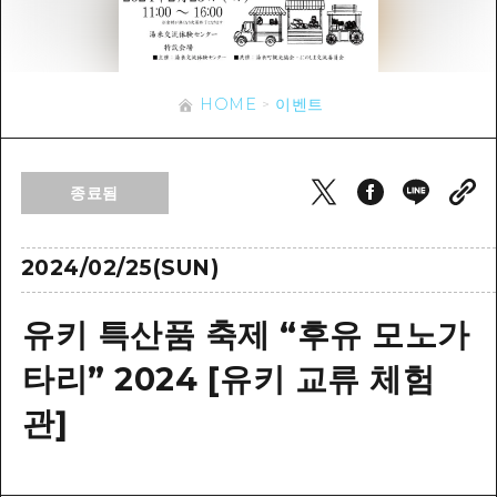
이벤트
히로시마시 주변
아키(安芸)
사이클링
아키(安芸)
빈고(備後)
유용한 정보
쇼핑
빈고(備後)
HOME
이벤트
비북(備北)
스포츠
목록
HOME
비북(備北)
게이호쿠(芸北)
나이트 라이프
접근
게이호쿠(芸北)
종료됨
미야지마(宮島) 주변
세계유산
보조 트래픽 요약
뉴스
미야지마(宮島) 주변
야마구치(山口)현 동부
배움과 체험
시설 혼잡 상황
2024/02/25(SUN)
야마구치(山口)현 동부
에히메(愛媛)현
기준
히로시마 OMOTENASHI 패스
빠른 여행
유키 특산품 축제 “후유 모노가
시마네(島根)현
역사/문화
수하물 보관 및 배송 서비스
당일치기
타리” 2024 [유키 교류 체험
치유
HIROSHIMA FREE Wi-Fi
반나절
관]
자연
외국인 여행자용 거리 관광안내소
1박 2일
자원봉사 가이드