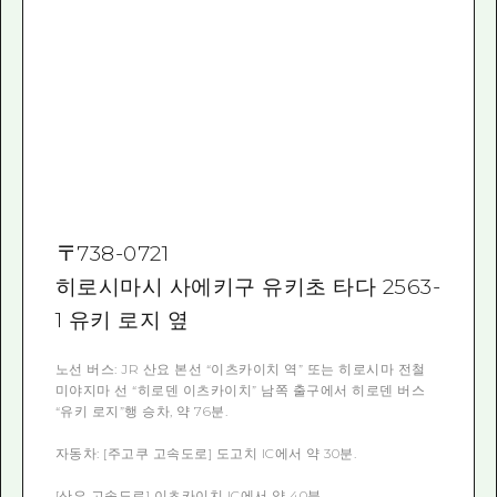
〒
738-0721
히로시마시 사에키구 유키초 타다 2563-
1 유키 로지 옆
노선 버스: JR 산요 본선 “이츠카이치 역” 또는 히로시마 전철
미야지마 선 “히로덴 이츠카이치” 남쪽 출구에서 히로덴 버스
“유키 로지”행 승차, 약 76분.
자동차: [주고쿠 고속도로] 도고치 IC에서 약 30분.
[산요 고속도로] 이츠카이치 IC에서 약 40분