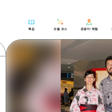
HIROSHIMA FREE Wi-Fi
사이클링
히로시마시 주변
배움과 체험
목록
사진 다운로드
빠른 여행
oshima 공식 가이드
외국인 여행자용 거리 관광안내소
쇼핑
아키(安芸)
기준
히로시마시 주변
재해가 발생했을 
당일치기
특집
모델 코스
관광지・체험
Moshimo Travel
자원봉사 가이드
스포츠
빈고(備後)
역사/문화
아키(安芸)
관광 안내 책자
반나절
특집
모델 코스
관광지・체험
히로시마현내 매력을 동영상으로 소개!
나이트 라이프
비북(備北)
치유
빈고(備後)
1박 2일
자주 묻는 질문
세계유산
게이호쿠(芸北)
자연
비북(備北)
2박 3일
목록
목록
사이클링
배움과 체험
히로시마시 주변
목록
HIROSHIMA FREE W
미야지마(宮島) 주변
게이호쿠(芸北)
ive! Hiroshima 공식 가이드
접근
쇼핑
기준
아키(安芸)
히로시마시 주변
외국인 여행자용 거리 
야마구치(山口)현 동부
미야지마(宮島) 주변
iroshima Moshimo Travel
보조 트래픽 요약
스포츠
역사/문화
빈고(備後)
아키(安芸)
자원봉사 가이드
야마구치(山口)현 동부
/축제
시설 혼잡 상황
나이트 라이프
치유
비북(備北)
빈고(備後)
히로시마현내 매력을 동
에히메(愛媛)현
술
히로시마 OMOTENASHI 패스
세계유산
자연
게이호쿠(芸北)
비북(備北)
자주 묻는 질문
시마네(島根)현
수하물 보관 및 배송 서비스
미야지마(宮島) 주변
게이호쿠(芸北)
야마구치(山口)현 동부
미야지마(宮島) 주변
야마구치(山口)현 동부