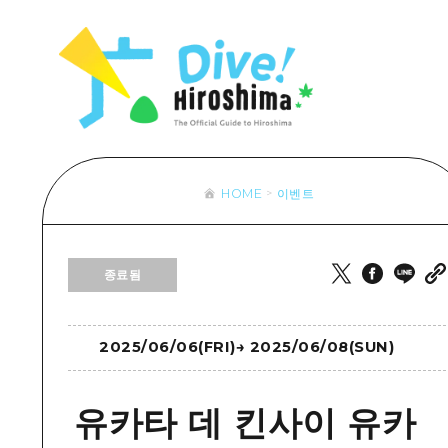
목록
목록
목록
접근
Dive! Hir
추천
보조 트래픽 요약
Hiroshima 
아트
시설 혼잡 상황
이벤트/축제
히로시마 OMOTENASHI 패스
음식/술
HOME
이벤트
목록
수하물 보관 및 배송 서비스
추천
D
종료됨
아트
H
이벤트
음식/
2025/06/06(FRI)
→
2025/06/08(SUN)
유카타 데 킨사이 유카