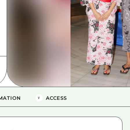
에히메(愛媛)현
시마네(島根)현
MATION
ACCESS