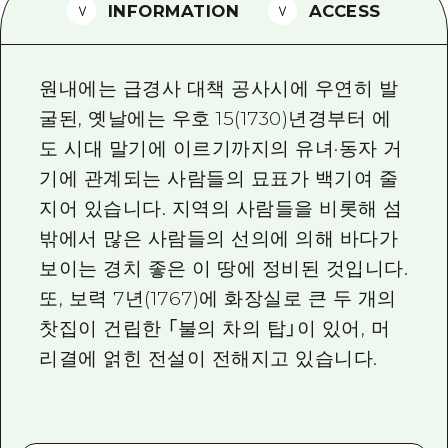
2박 3일
INFORMATION
ACCESS
히로시마현내 매력을 동영상으로 소개!
자주 묻는 질문
원내에는 급경사 대책 공사시에 우연히 발
사진 다운로드
굴된, 옛날에는 우호 15(1730)년경부터 에
도 시대 말기에 이르기까지의 유녀·동자 거
재해가 발생했을 때의 교통 정보
기에 관계되는 사람들의 묘표가 백기여 줄
관광 안내 책자
지어 있습니다. 지역의 사람들을 비롯해 섬
밖에서 많은 사람들의 선의에 의해 바다가
보이는 경치 좋은 이 땅에 정비된 것입니다.
또, 보력 7년(1767)에 화장실로 큰 두 개의
찻집이 건립한 「불의 차의 탑」이 있어, 머
리결에 얽힌 전설이 전해지고 있습니다.