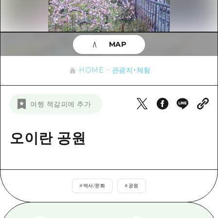
이벤트
히로시마시 주변
아키(安芸)
사이클링
아키(安芸)
빈고(備後)
유용한 정보
쇼핑
빈고(備後)
MAP
비북(備北)
스포츠
목록
HOME
비북(備北)
게이호쿠(芸北)
HOME
관광지・체험
나이트 라이프
접근
게이호쿠(芸北)
미야지마(宮島) 주변
세계유산
보조 트래픽 요약
뉴스
미야지마(宮島) 주변
여행 책갈피에 추가
야마구치(山口)현 동부
배움과 체험
시설 혼잡 상황
야마구치(山口)현 동부
에히메(愛媛)현
기준
오이란 공원
히로시마 OMOTENASHI 패스
빠른 여행
시마네(島根)현
역사/문화
수하물 보관 및 배송 서비스
당일치기
치유
HIROSHIMA FREE Wi-Fi
반나절
#
역사/문화
#
공원
자연
외국인 여행자용 거리 관광안내소
1박 2일
자원봉사 가이드