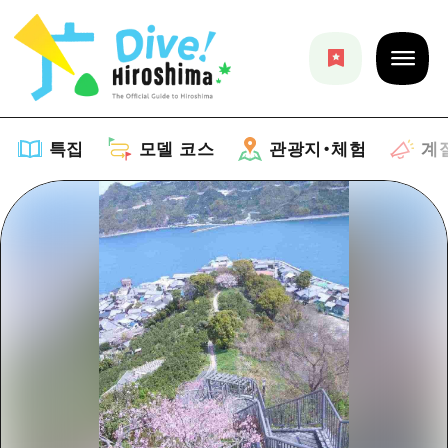
특집
모델 코스
관광지・체험
계
특집
목록
모델 코스
추천
목록
관광지・체험
아트
Dive! Hiroshima 공식 가이드
목록
이벤트/축제
계절 정보
Hiroshima Moshimo Travel
히로시마시 주변
음식/술