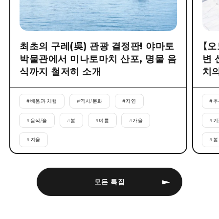
최초의 구레(吳) 관광 결정판! 야마토
【오
박물관에서 미나토마치 산포, 명물 음
변 
식까지 철저히 소개
치의
#
배움과 체험
#
역사/문화
#
자연
#
추
#
음식/술
#
봄
#
여름
#
가을
#
기
#
겨울
#
봄
모든 특집