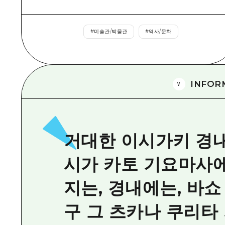
#
미술관/박물관
#
역사/문화
INFOR
거대한 이시가키 경
시가 카토 기요마사
지는, 경내에는, 바
구 그 츠카나 쿠리타