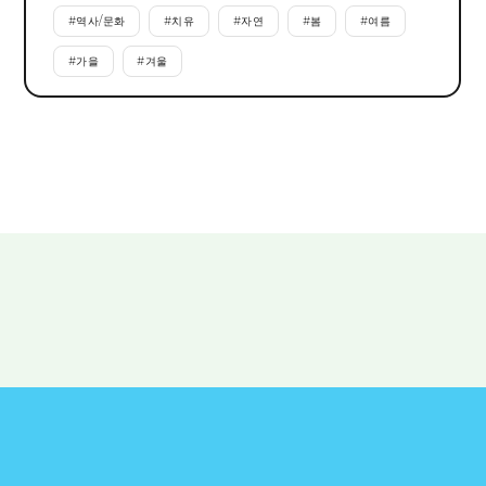
#
역사/문화
#
치유
#
자연
#
봄
#
여름
#
가을
#
겨울