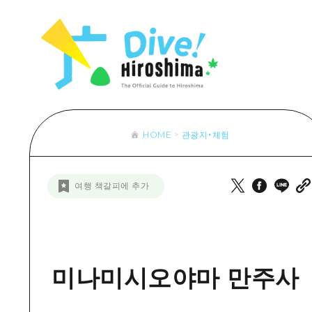
목록
목록
목록
접근
Dive! Hir
추천
보조 트래픽 요약
Hiroshima 
아트
시설 혼잡 상황
이벤트/축제
히로시마 OMOTENASHI 패스
음식/술
HOME
관광지・체험
목록
수하물 보관 및 배송 서비스
추천
D
여행 책갈피에 추가
아트
H
이벤트
음식/
미나미시오야마 만주사