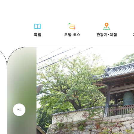
HIROSHIMA FREE Wi-Fi
사이클링
히로시마시 주변
배움과 체험
목록
사진 다운로드
빠른 여행
oshima 공식 가이드
외국인 여행자용 거리 관광안내소
쇼핑
아키(安芸)
기준
히로시마시 주변
재해가 발생했을 
당일치기
특집
모델 코스
관광지・체험
Moshimo Travel
자원봉사 가이드
스포츠
빈고(備後)
역사/문화
아키(安芸)
관광 안내 책자
반나절
특집
모델 코스
관광지・체험
히로시마현내 매력을 동영상으로 소개!
나이트 라이프
비북(備北)
치유
빈고(備後)
1박 2일
자주 묻는 질문
세계유산
게이호쿠(芸北)
자연
비북(備北)
2박 3일
목록
목록
사이클링
배움과 체험
히로시마시 주변
목록
HIROSHIMA FREE W
미야지마(宮島) 주변
게이호쿠(芸北)
ive! Hiroshima 공식 가이드
접근
쇼핑
기준
아키(安芸)
히로시마시 주변
외국인 여행자용 거리 
야마구치(山口)현 동부
미야지마(宮島) 주변
iroshima Moshimo Travel
보조 트래픽 요약
스포츠
역사/문화
빈고(備後)
아키(安芸)
자원봉사 가이드
야마구치(山口)현 동부
/축제
시설 혼잡 상황
나이트 라이프
치유
비북(備北)
빈고(備後)
히로시마현내 매력을 동
에히메(愛媛)현
술
히로시마 OMOTENASHI 패스
세계유산
자연
게이호쿠(芸北)
비북(備北)
자주 묻는 질문
시마네(島根)현
수하물 보관 및 배송 서비스
미야지마(宮島) 주변
게이호쿠(芸北)
야마구치(山口)현 동부
미야지마(宮島) 주변
야마구치(山口)현 동부