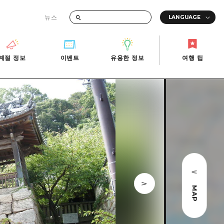
뉴스
때의 교통 정보
계절 정보
이벤트
유용한 정보
여행 팁
계절 정보
이벤트
유용한 정보
여행 팁
i-Fi
빠른 여행
사진 다운로드
관광안내소
당일치기
재해가 발생했을 때의 교통 정보
반나절
관광 안내 책자
영상으로 소개!
1박 2일
2박 3일
MAP