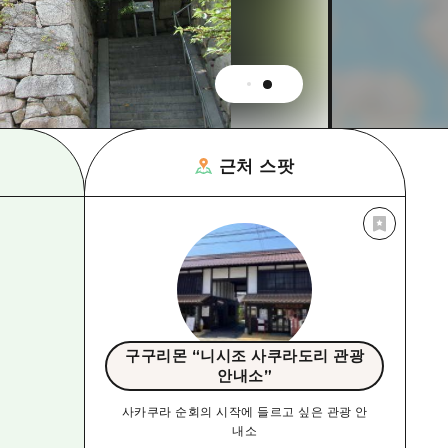
근처 스팟
구구리몬 “니시조 사쿠라도리 관광
안내소”
사카쿠라 순회의 시작에 들르고 싶은 관광 안
내소