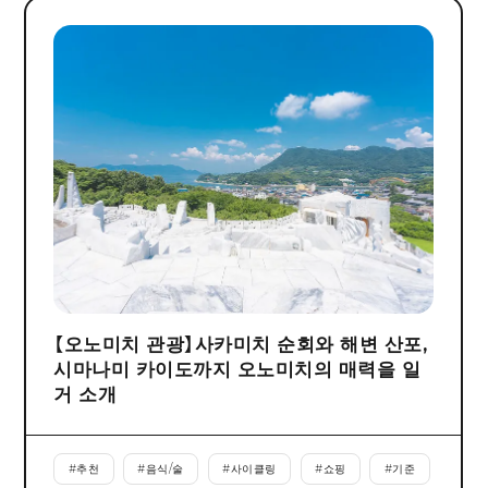
【오노미치 관광】사카미치 순회와 해변 산포,
시마나미 카이도까지 오노미치의 매력을 일
거 소개
#
추천
#
음식/술
#
사이클링
#
쇼핑
#
기준