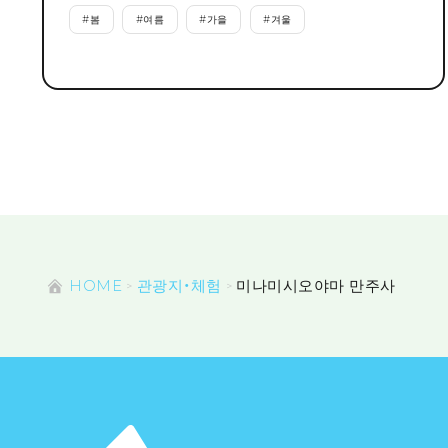
#
봄
#
여름
#
가을
#
겨울
HOME
관광지・체험
미나미시오야마 만주사