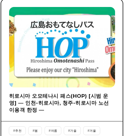
히로시마 오모테나시 패스(HOP) [시범 운
영] ― 인천-히로시마, 청주-히로시마 노선
이용객 한정 ―
#
추천
#
봄
#
여름
#
가을
#
겨울