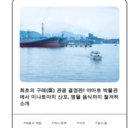
최초의 구레(吳) 관광 결정판! 야마토 박물관
에서 미나토마치 산포, 명물 음식까지 철저히
소개
#
배움과 체험
#
역사/문화
#
자연
#
음식/술