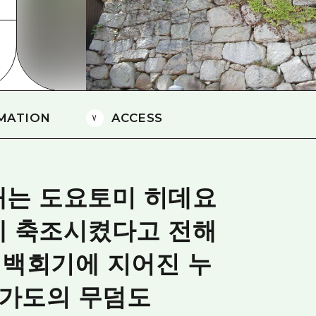
에히메(愛媛)현
시마네(島根)현
MATION
ACCESS
내는 도요토미 히데요
에 축조시켰다고 전해
쇼 백회기에 지어진 누
 가도의 무덤도