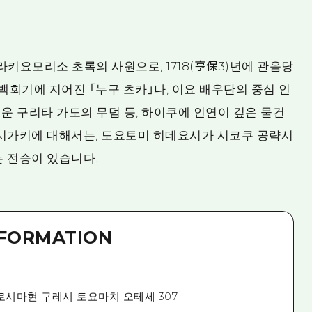
라키요모리소 초록의 사원으로, 1718(亨保3)년에 관음당
 백회기에 지어진 「누구 츠카」나, 이요 배우단의 중심 인
운 구리타 가도의 무덤 등, 하이쿠에 인연이 깊은 물건
이시가키에 대해서는, 도요토미 히데요시가 시코쿠 공략시
 전승이 있습니다.
NFORMATION
로시마현 구레시 토요마치 오테세 307