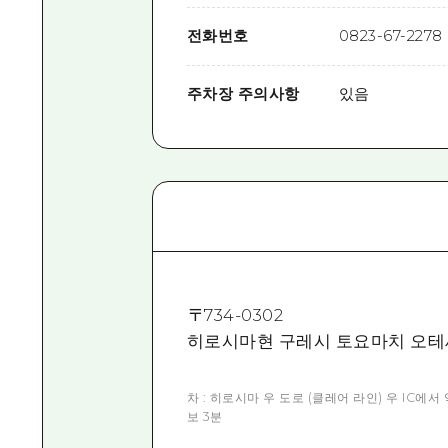
전화번호
0823-67-2278
주차장 주의사항
있음
〒
734-0302
히로시마현 구레시 토요마치 오테세
차 : 히로시마 우 도로 (클레어 라인) 우 IC에서
보 3분