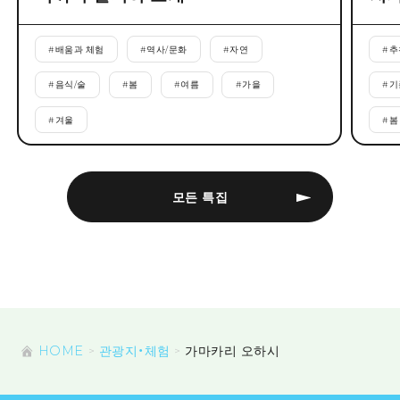
#
배움과 체험
#
역사/문화
#
자연
#
추
#
음식/술
#
봄
#
여름
#
가을
#
기
#
겨울
#
봄
모든 특집
HOME
관광지・체험
가마카리 오하시