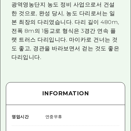
2박 3일
광역영농단지 농도 정비 사업으로서 건설
히로시마현내 매력을 동영상으로 소개!
한 것으로, 완성 당시, 농도 다리로서는 일
자주 묻는 질문
본 최장의 다리였습니다. 다리 길이 480m,
전폭 8m의 1등교로 형식은 3경간 연속 플
사진 다운로드
랫 트러스 다리입니다. 마이카로 건너는 것
재해가 발생했을 때의 교통 정보
도 좋고, 경관을 바라보면서 걷는 것도 좋은
관광 안내 책자
다리입니다.
INFORMATION
영업시간
연중무휴