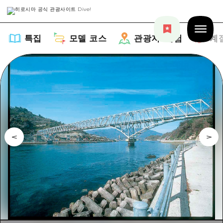
특집
모델 코스
관광지・체험
계
특집
목록
모델 코스
추천
목록
관광지・체험
아트
Dive! Hiroshima 공식 가이드
목록
이벤트/축제
계절 정보
Hiroshima Moshimo Travel
히로시마시 주변
음식/술