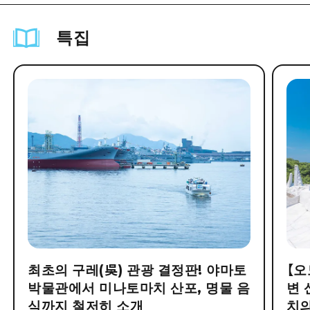
특집
최초의 구레(吳) 관광 결정판! 야마토
【오
박물관에서 미나토마치 산포, 명물 음
변 
식까지 철저히 소개
치의