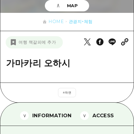
이벤트
히로시마시 주변
MAP
아키(安芸)
사이클링
아키(安芸)
빈고(備後)
유용한 정보
쇼핑
HOME
관광지・체험
빈고(備後)
비북(備北)
스포츠
목록
HOME
비북(備北)
여행 책갈피에 추가
게이호쿠(芸北)
나이트 라이프
접근
게이호쿠(芸北)
미야지마(宮島) 주변
세계유산
보조 트래픽 요약
가마카리 오하시
뉴스
미야지마(宮島) 주변
야마구치(山口)현 동부
배움과 체험
시설 혼잡 상황
야마구치(山口)현 동부
에히메(愛媛)현
기준
히로시마 OMOTENASHI 패스
빠른 여행
시마네(島根)현
#
자연
역사/문화
수하물 보관 및 배송 서비스
당일치기
치유
HIROSHIMA FREE Wi-Fi
반나절
INFORMATION
ACCESS
자연
외국인 여행자용 거리 관광안내소
1박 2일
자원봉사 가이드