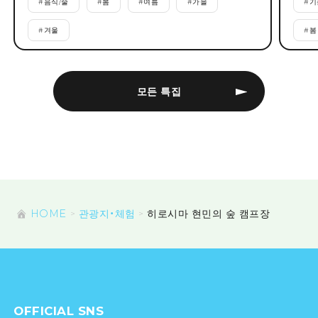
#
음식/술
#
봄
#
여름
#
가을
#
기
#
겨울
#
봄
모든 특집
HOME
관광지・체험
히로시마 현민의 숲 캠프장
OFFICIAL SNS