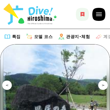
특집
모델 코스
관광지・체험
계
특집
목록
모델 코스
추천
목록
관광지・체험
아트
Dive! Hiroshima 공식 가이드
목록
이벤트/축제
계절 정보
Hiroshima Moshimo Travel
히로시마시 주변
음식/술