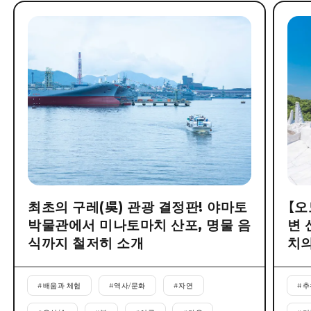
최초의 구레(吳) 관광 결정판! 야마토
【오
박물관에서 미나토마치 산포, 명물 음
변 
식까지 철저히 소개
치의
#
배움과 체험
#
역사/문화
#
자연
#
추