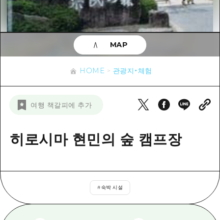
이벤트
히로시마시 주변
아키(安芸)
사이클링
아키(安芸)
빈고(備後)
유용한 정보
쇼핑
빈고(備後)
MAP
비북(備北)
스포츠
목록
HOME
비북(備北)
게이호쿠(芸北)
HOME
관광지・체험
나이트 라이프
접근
게이호쿠(芸北)
미야지마(宮島) 주변
세계유산
보조 트래픽 요약
뉴스
미야지마(宮島) 주변
여행 책갈피에 추가
야마구치(山口)현 동부
배움과 체험
시설 혼잡 상황
야마구치(山口)현 동부
에히메(愛媛)현
기준
히로시마 현민의 숲 캠프장
히로시마 OMOTENASHI 패스
빠른 여행
시마네(島根)현
역사/문화
수하물 보관 및 배송 서비스
당일치기
치유
HIROSHIMA FREE Wi-Fi
반나절
#
숙박 시설
자연
외국인 여행자용 거리 관광안내소
1박 2일
자원봉사 가이드