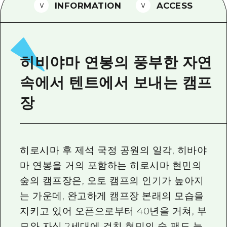
2박 3일
INFORMATION
ACCESS
히로시마현내 매력을 동영상으로 소개!
자주 묻는 질문
사진 다운로드
히비야마 연봉의 풍부한 자연
재해가 발생했을 때의 교통 정보
속에서 텐트에서 보내는 캠프
관광 안내 책자
장
히로시마 후 제석 국정 공원의 일각, 히바야
마 연봉을 거의 포함하는 히로시마 현민의
숲의 캠프장은, 오토 캠프의 인기가 높아지
는 가운데, 완고하게 캠프장 본래의 모습을
지키고 있어 오픈으로부터 40년을 거쳐, 부
모와 자식 2세대에 걸친 현민의 숲 팬도 늘