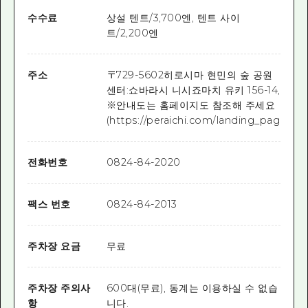
수수료
상설 텐트/3,700엔, 텐트 사이
트/2,200엔
주소
〒
729-5602
히로시마 현민의 숲 공원
센터:쇼바라시 니시죠마치 유키 156-14,
※안내도는 홈페이지도 참조해 주세요
(https://peraichi.com/landing_pages/v
전화번호
0824-84-2020
팩스 번호
0824-84-2013
주차장 요금
무료
주차장 주의사
600대(무료), 동계는 이용하실 수 없습
항
니다.