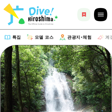
특집
모델 코스
관광지・체험
계
특집
목록
모델 코스
추천
목록
관광지・체험
아트
Dive! Hiroshima 공식 가이드
목록
이벤트/축제
계절 정보
Hiroshima Moshimo Travel
히로시마시 주변
음식/술