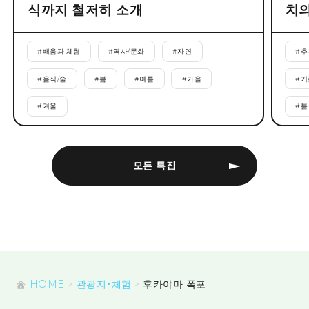
식까지 철저히 소개
치의
#
배움과 체험
#
역사/문화
#
자연
#
추
#
음식/술
#
봄
#
여름
#
가을
#
기
#
겨울
#
봄
모든 특집
HOME
관광지・체험
후카야마 폭포