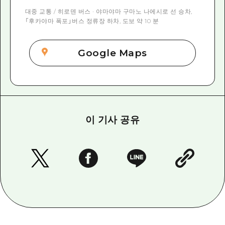
대중 교통 / 히로덴 버스 · 야마야마 구마노 나에시로 선 승차,
「후카야마 폭포」버스 정류장 하차, 도보 약 10 분
Google Maps
이 기사 공유