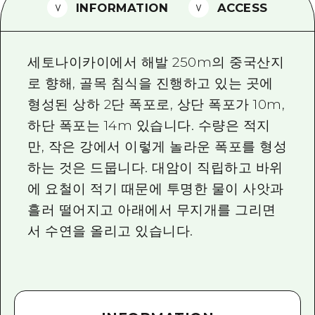
2박 3일
INFORMATION
ACCESS
히로시마현내 매력을 동영상으로 소개!
자주 묻는 질문
세토나이카이에서 해발 250m의 중국산지
사진 다운로드
로 향해, 골목 침식을 진행하고 있는 곳에
형성된 상하 2단 폭포로, 상단 폭포가 10m,
재해가 발생했을 때의 교통 정보
하단 폭포는 14m 있습니다. 수량은 적지
관광 안내 책자
만, 작은 강에서 이렇게 놀라운 폭포를 형성
하는 것은 드뭅니다. 대암이 직립하고 바위
에 요철이 적기 때문에 투명한 물이 사앗과
흘러 떨어지고 아래에서 무지개를 그리면
서 수연을 올리고 있습니다.