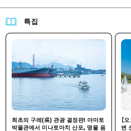
특집
최초의 구레(吳) 관광 결정판! 야마토
【오
박물관에서 미나토마치 산포, 명물 음
변 