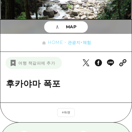
이벤트
히로시마시 주변
아키(安芸)
사이클링
아키(安芸)
빈고(備後)
유용한 정보
쇼핑
빈고(備後)
MAP
비북(備北)
스포츠
목록
HOME
비북(備北)
게이호쿠(芸北)
HOME
관광지・체험
나이트 라이프
접근
게이호쿠(芸北)
미야지마(宮島) 주변
세계유산
보조 트래픽 요약
뉴스
미야지마(宮島) 주변
여행 책갈피에 추가
야마구치(山口)현 동부
배움과 체험
시설 혼잡 상황
야마구치(山口)현 동부
에히메(愛媛)현
기준
후카야마 폭포
히로시마 OMOTENASHI 패스
빠른 여행
시마네(島根)현
역사/문화
수하물 보관 및 배송 서비스
당일치기
치유
HIROSHIMA FREE Wi-Fi
반나절
#
자연
자연
외국인 여행자용 거리 관광안내소
1박 2일
자원봉사 가이드