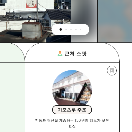
근처 스팟
가모츠루 주조
전통과 혁신을 계승하는 150년의 행보가 낳은
한잔