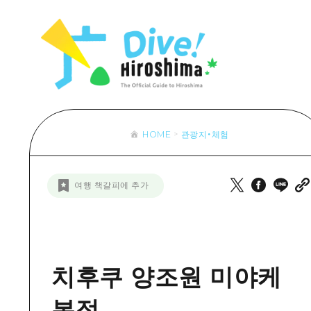
목록
목록
목록
접근
Dive! Hir
추천
보조 트래픽 요약
Hiroshima 
아트
시설 혼잡 상황
이벤트/축제
히로시마 OMOTENASHI 패스
음식/술
HOME
관광지・체험
목록
수하물 보관 및 배송 서비스
추천
D
여행 책갈피에 추가
아트
H
이벤트
음식/
치후쿠 양조원 미야케
본점