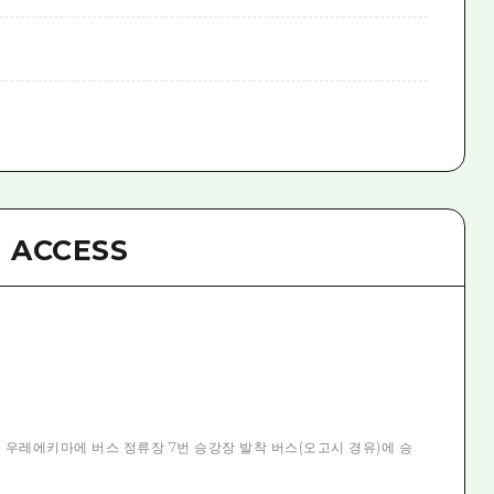
ACCESS
공 : 우레에키마에 버스 정류장 7번 승강장 발착 버스(오고시 경유)에 승