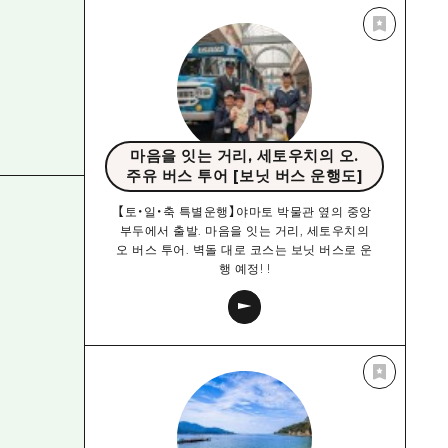
마음을 잇는 거리, 세토우치의 오.
주유 버스 투어 [보닛 버스 운행도]
【토・일・축 특별운행】야마토 박물관 옆의 중앙
부두에서 출발. 마음을 잇는 거리, 세토우치의
오 버스 투어. 벽돌 대로 코스는 보닛 버스로 운
행 예정! !