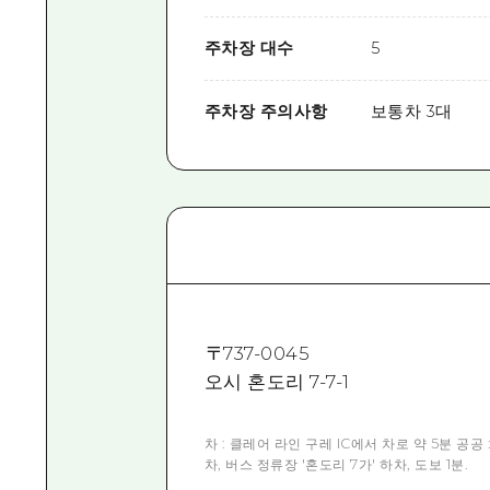
주차장 대수
5
주차장 주의사항
보통차 3대
〒
737-0045
오시 혼도리 7-7-1
차 : 클레어 라인 구레 IC에서 차로 약 5분 공
차, 버스 정류장 '혼도리 7가' 하차, 도보 1분.