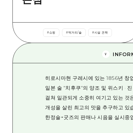
#
쇼핑
#
먹거리/술
#
시설 견학
INFOR
히로시마현 구레시에 있는 1856년 창
일본 술 "치후쿠"의 양조 및 위스키 · 
걸쳐 일관되게 소중히 여기고 있는 것은
개성을 살린 최고의 맛을 추구하고 있
한정술・굿즈의 판매나 시음을 실시중입