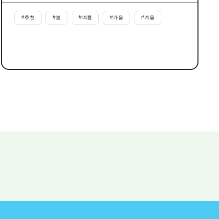
#
추천
#
봄
#
여름
#
가을
#
겨울