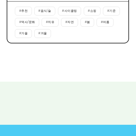
#
추천
#
음식/술
#
사이클링
#
쇼핑
#
기준
#
역사/문화
#
치유
#
자연
#
봄
#
여름
#
가을
#
겨울