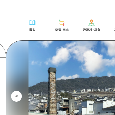
HIROSHIMA FREE Wi-Fi
사이클링
히로시마시 주변
배움과 체험
목록
사진 다운로드
빠른 여행
oshima 공식 가이드
외국인 여행자용 거리 관광안내소
쇼핑
아키(安芸)
기준
히로시마시 주변
재해가 발생했을 
당일치기
특집
모델 코스
관광지・체험
Moshimo Travel
자원봉사 가이드
스포츠
빈고(備後)
역사/문화
아키(安芸)
관광 안내 책자
반나절
특집
모델 코스
관광지・체험
히로시마현내 매력을 동영상으로 소개!
나이트 라이프
비북(備北)
치유
빈고(備後)
1박 2일
자주 묻는 질문
세계유산
게이호쿠(芸北)
자연
비북(備北)
2박 3일
목록
목록
사이클링
배움과 체험
히로시마시 주변
목록
HIROSHIMA FREE W
미야지마(宮島) 주변
게이호쿠(芸北)
ive! Hiroshima 공식 가이드
접근
쇼핑
기준
아키(安芸)
히로시마시 주변
외국인 여행자용 거리 
야마구치(山口)현 동부
미야지마(宮島) 주변
iroshima Moshimo Travel
보조 트래픽 요약
스포츠
역사/문화
빈고(備後)
아키(安芸)
자원봉사 가이드
야마구치(山口)현 동부
/축제
시설 혼잡 상황
나이트 라이프
치유
비북(備北)
빈고(備後)
히로시마현내 매력을 동
에히메(愛媛)현
술
히로시마 OMOTENASHI 패스
세계유산
자연
게이호쿠(芸北)
비북(備北)
자주 묻는 질문
시마네(島根)현
수하물 보관 및 배송 서비스
미야지마(宮島) 주변
게이호쿠(芸北)
야마구치(山口)현 동부
미야지마(宮島) 주변
야마구치(山口)현 동부