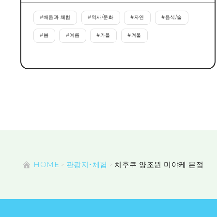
#
배움과 체험
#
역사/문화
#
자연
#
음식/술
#
봄
#
여름
#
가을
#
겨울
HOME
관광지・체험
치후쿠 양조원 미야케 본점