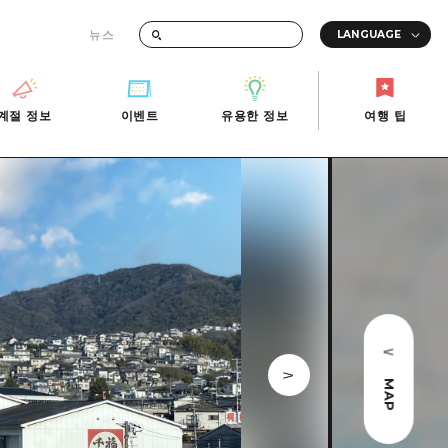
뉴스
때의 교통 정보
계절 정보
이벤트
유용한 정보
여행 팁
계절 정보
이벤트
유용한 정보
여행 팁
i-Fi
빠른 여행
사진 다운로드
관광안내소
당일치기
재해가 발생했을 때의 교통 정보
반나절
관광 안내 책자
영상으로 소개!
1박 2일
2박 3일
MAP