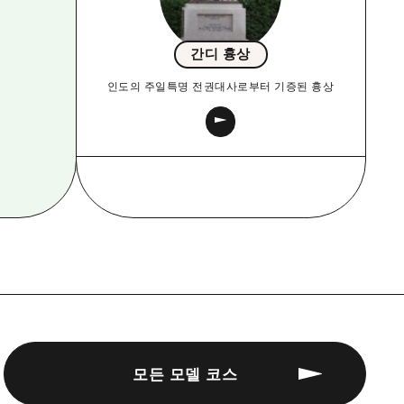
간디 흉상
인도의 주일특명 전권대사로부터 기증된 흉상
모든 모델 코스