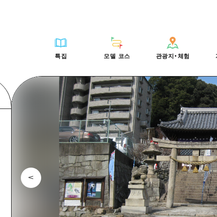
HIROSHIMA FREE Wi-Fi
사이클링
히로시마시 주변
배움과 체험
목록
사진 다운로드
빠른 여행
oshima 공식 가이드
외국인 여행자용 거리 관광안내소
쇼핑
아키(安芸)
기준
히로시마시 주변
재해가 발생했을 
당일치기
특집
모델 코스
관광지・체험
Moshimo Travel
자원봉사 가이드
스포츠
빈고(備後)
역사/문화
아키(安芸)
관광 안내 책자
반나절
특집
모델 코스
관광지・체험
히로시마현내 매력을 동영상으로 소개!
나이트 라이프
비북(備北)
치유
빈고(備後)
1박 2일
자주 묻는 질문
세계유산
게이호쿠(芸北)
자연
비북(備北)
2박 3일
목록
목록
사이클링
배움과 체험
히로시마시 주변
목록
HIROSHIMA FREE W
미야지마(宮島) 주변
게이호쿠(芸北)
ive! Hiroshima 공식 가이드
접근
쇼핑
기준
아키(安芸)
히로시마시 주변
외국인 여행자용 거리 
야마구치(山口)현 동부
미야지마(宮島) 주변
iroshima Moshimo Travel
보조 트래픽 요약
스포츠
역사/문화
빈고(備後)
아키(安芸)
자원봉사 가이드
야마구치(山口)현 동부
/축제
시설 혼잡 상황
나이트 라이프
치유
비북(備北)
빈고(備後)
히로시마현내 매력을 동
에히메(愛媛)현
술
히로시마 OMOTENASHI 패스
세계유산
자연
게이호쿠(芸北)
비북(備北)
자주 묻는 질문
시마네(島根)현
수하물 보관 및 배송 서비스
미야지마(宮島) 주변
게이호쿠(芸北)
야마구치(山口)현 동부
미야지마(宮島) 주변
야마구치(山口)현 동부