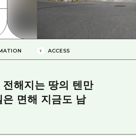
에히메(愛媛)현
시마네(島根)현
MATION
ACCESS
 전해지는 땅의 텐만
은 면해 지금도 남