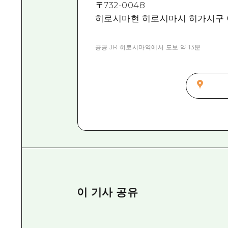
〒
732-0048
히로시마현 히로시마시 히가시구 야
공공 JR 히로시마역에서 도보 약 13분
이 기사 공유