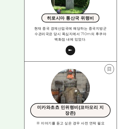
히로시마 통산국 위령비
현재 중국 경제산업국에 해당하는 중국지방군
수관리국은 당시 폭심지에서 710m의 후쿠야
백화점 내에 있었다.
미카와초쵸 민위령비(코마모리 지
장존)
※ 이야기를 듣고 싶은 경우 사전 연락 필요