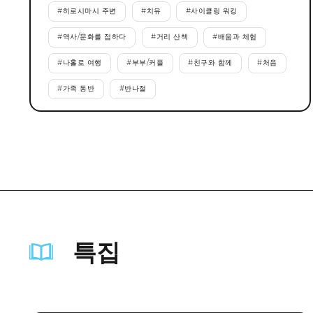
#
히로시마시 주변
#
치유
#
사이클링 워킹
#
역사/문화를 접하다
#
거리 산책
#
배움과 체험
#
나홀로 여행
#
부부/커플
#
친구와 함께
#
처음
#
가족 동반
#
반나절
특집