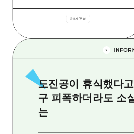
#
역사/문화
INFOR
도진공이 휴식했다고
구 피폭하더라도 소실
는