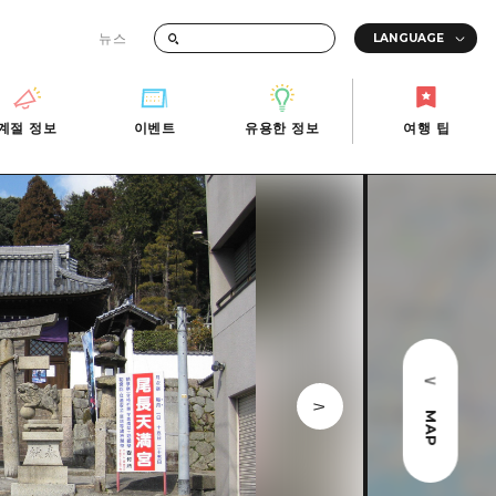
뉴스
때의 교통 정보
계절 정보
이벤트
유용한 정보
여행 팁
계절 정보
이벤트
유용한 정보
여행 팁
i-Fi
빠른 여행
사진 다운로드
관광안내소
당일치기
재해가 발생했을 때의 교통 정보
반나절
관광 안내 책자
영상으로 소개!
1박 2일
2박 3일
MAP