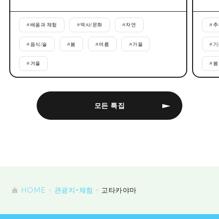
#
배움과 체험
#
역사/문화
#
자연
#
추
#
음식/술
#
봄
#
여름
#
가을
#
기
#
겨울
#
봄
모든 특집
HOME
관광지・체험
고타카야마