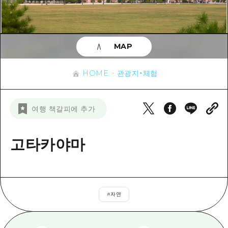
이벤트
히로시마시 주변
아키(安芸)
사이클링
아키(安芸)
빈고(備後)
유용한 정보
쇼핑
빈고(備後)
MAP
비북(備北)
스포츠
목록
HOME
비북(備北)
게이호쿠(芸北)
HOME
관광지・체험
나이트 라이프
접근
게이호쿠(芸北)
미야지마(宮島) 주변
세계유산
보조 트래픽 요약
뉴스
미야지마(宮島) 주변
여행 책갈피에 추가
야마구치(山口)현 동부
배움과 체험
시설 혼잡 상황
야마구치(山口)현 동부
에히메(愛媛)현
기준
고타카야마
히로시마 OMOTENASHI 패스
빠른 여행
시마네(島根)현
역사/문화
수하물 보관 및 배송 서비스
당일치기
치유
HIROSHIMA FREE Wi-Fi
반나절
#
자연
자연
외국인 여행자용 거리 관광안내소
1박 2일
자원봉사 가이드