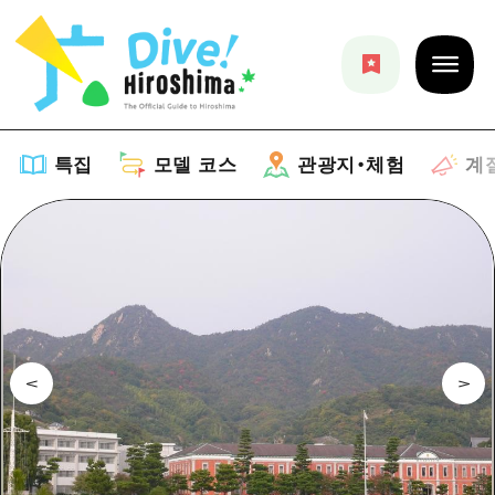
특집
모델 코스
관광지・체험
계
특집
목록
모델 코스
추천
목록
관광지・체험
아트
Dive! Hiroshima 공식 가이드
목록
이벤트/축제
계절 정보
Hiroshima Moshimo Travel
히로시마시 주변
음식/술