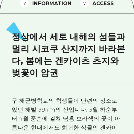
2박 3일
INFORMATION
ACCESS
히로시마현내 매력을 동영상으로 소개!
자주 묻는 질문
사진 다운로드
정상에서 세토 내해의 섬들과
재해가 발생했을 때의 교통 정보
멀리 시코쿠 산지까지 바라본
관광 안내 책자
다, 봄에는 겐카이츠 츠지와
벚꽃이 압권
구 해군병학교의 학생들이 단련의 장소로
있던 해발 394m의 산입니다. 3월 하순부
터 4월 중순에 걸쳐 담홍 보라색의 꽃이 아
름다운 현내에서도 희귀한 식물인 겐카이