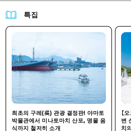
특집
최초의 구레(吳) 관광 결정판! 야마토
【오
박물관에서 미나토마치 산포, 명물 음
변 
식까지 철저히 소개
치의