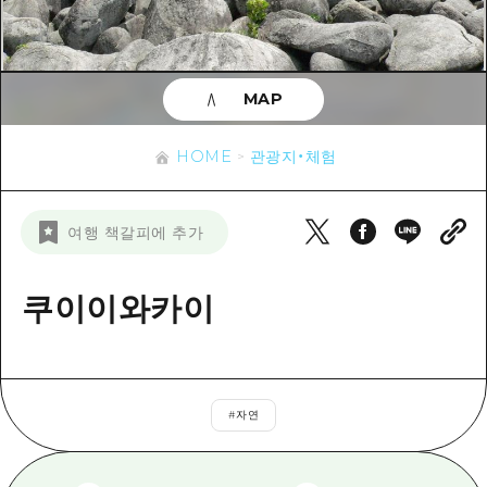
이벤트
히로시마시 주변
아키(安芸)
사이클링
아키(安芸)
빈고(備後)
유용한 정보
쇼핑
빈고(備後)
MAP
비북(備北)
스포츠
목록
HOME
비북(備北)
게이호쿠(芸北)
HOME
관광지・체험
나이트 라이프
접근
게이호쿠(芸北)
미야지마(宮島) 주변
세계유산
보조 트래픽 요약
뉴스
미야지마(宮島) 주변
여행 책갈피에 추가
야마구치(山口)현 동부
배움과 체험
시설 혼잡 상황
야마구치(山口)현 동부
에히메(愛媛)현
기준
쿠이이와카이
히로시마 OMOTENASHI 패스
빠른 여행
시마네(島根)현
역사/문화
수하물 보관 및 배송 서비스
당일치기
치유
HIROSHIMA FREE Wi-Fi
반나절
#
자연
자연
외국인 여행자용 거리 관광안내소
1박 2일
자원봉사 가이드