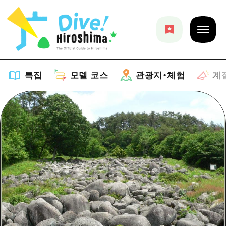
특집
모델 코스
관광지・체험
계
특집
목록
모델 코스
추천
목록
관광지・체험
아트
Dive! Hiroshima 공식 가이드
목록
이벤트/축제
계절 정보
Hiroshima Moshimo Travel
히로시마시 주변
음식/술