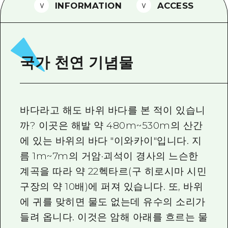
2박 3일
INFORMATION
ACCESS
히로시마현내 매력을 동영상으로 소개!
자주 묻는 질문
사진 다운로드
국가 천연 기념물
재해가 발생했을 때의 교통 정보
관광 안내 책자
바다라고 해도 바위 바다를 본 적이 있습니
까? 이곳은 해발 약 480m~530m의 산간
에 있는 바위의 바다 "이와카이"입니다. 지
름 1m~7m의 거암·괴석이 경사의 느슨한
계곡을 따라 약 22헥타르(구 히로시마 시민
구장의 약 10배)에 퍼져 있습니다. 또, 바위
에 귀를 맞히면 물도 없는데 유수의 소리가
들려 옵니다. 이것은 암해 아래를 흐르는 물