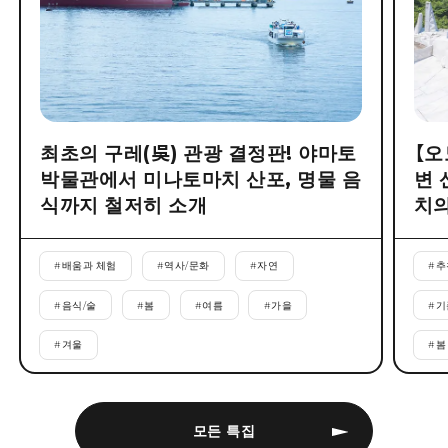
최초의 구레(吳) 관광 결정판! 야마토
【오
박물관에서 미나토마치 산포, 명물 음
변 
식까지 철저히 소개
치의
#
배움과 체험
#
역사/문화
#
자연
#
추
#
음식/술
#
봄
#
여름
#
가을
#
기
#
겨울
#
봄
모든 특집