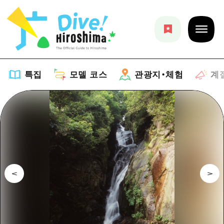
특집
모델 코스
관광지・체험
계
특집
목록
모델 코스
추천
목록
관광지・체험
아트
Dive! Hiroshima 공식 가이드
목록
이벤트/축제
계절 정보
Hiroshima Moshimo Travel
히로시마시 주변
음식/술