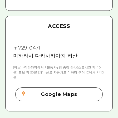
ACCESS
〒
729-0471
미하라시 다카사카마치 허산
[버스] ・미하라역에서 「불통사」행 종점 하차(소요시간 약 40
분) 도보 약 50분 [차] ・산요 자동차도 미하라 쿠이 IC에서 약 10
분
Google Maps