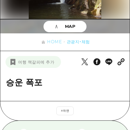
이벤트
히로시마시 주변
아키(安芸)
사이클링
아키(安芸)
빈고(備後)
유용한 정보
쇼핑
빈고(備後)
MAP
비북(備北)
스포츠
목록
HOME
비북(備北)
게이호쿠(芸北)
HOME
관광지・체험
나이트 라이프
접근
게이호쿠(芸北)
미야지마(宮島) 주변
세계유산
보조 트래픽 요약
뉴스
미야지마(宮島) 주변
여행 책갈피에 추가
야마구치(山口)현 동부
배움과 체험
시설 혼잡 상황
야마구치(山口)현 동부
에히메(愛媛)현
기준
승운 폭포
히로시마 OMOTENASHI 패스
빠른 여행
시마네(島根)현
역사/문화
수하물 보관 및 배송 서비스
당일치기
치유
HIROSHIMA FREE Wi-Fi
반나절
#
자연
자연
외국인 여행자용 거리 관광안내소
1박 2일
자원봉사 가이드