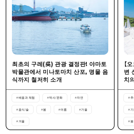
최초의 구레(吳) 관광 결정판! 야마토
【오
박물관에서 미나토마치 산포, 명물 음
변 
식까지 철저히 소개
치의
#
배움과 체험
#
역사/문화
#
자연
#
추
#
음식/술
#
봄
#
여름
#
가을
#
기
#
겨울
#
봄