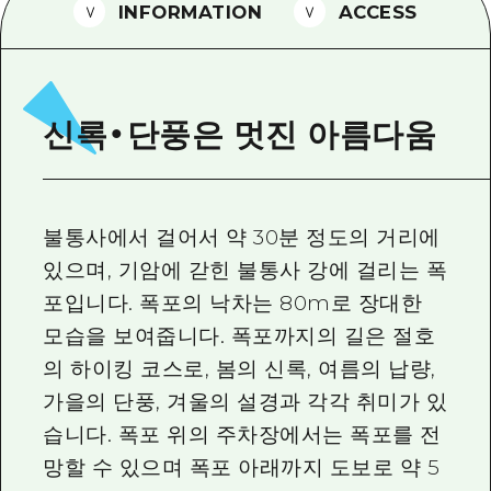
2박 3일
INFORMATION
ACCESS
히로시마현내 매력을 동영상으로 소개!
자주 묻는 질문
사진 다운로드
신록・단풍은 멋진 아름다움
재해가 발생했을 때의 교통 정보
관광 안내 책자
불통사에서 걸어서 약 30분 정도의 거리에
있으며, 기암에 갇힌 불통사 강에 걸리는 폭
포입니다. 폭포의 낙차는 80m로 장대한
모습을 보여줍니다. 폭포까지의 길은 절호
의 하이킹 코스로, 봄의 신록, 여름의 납량,
가을의 단풍, 겨울의 설경과 각각 취미가 있
습니다. 폭포 위의 주차장에서는 폭포를 전
망할 수 있으며 폭포 아래까지 도보로 약 5