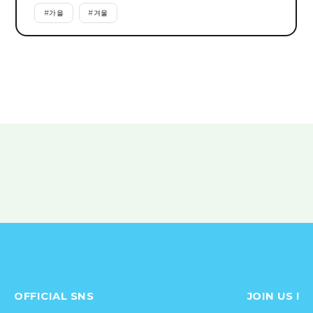
#
가을
#
겨울
OFFICIAL SNS
JOIN US !