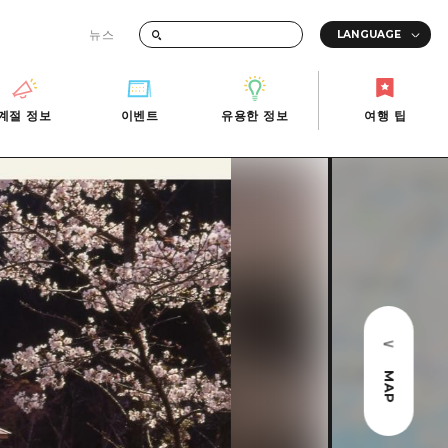
뉴스
때의 교통 정보
계절 정보
이벤트
유용한 정보
여행 팁
계절 정보
이벤트
유용한 정보
여행 팁
i-Fi
빠른 여행
사진 다운로드
관광안내소
당일치기
재해가 발생했을 때의 교통 정보
반나절
관광 안내 책자
영상으로 소개!
1박 2일
2박 3일
MAP