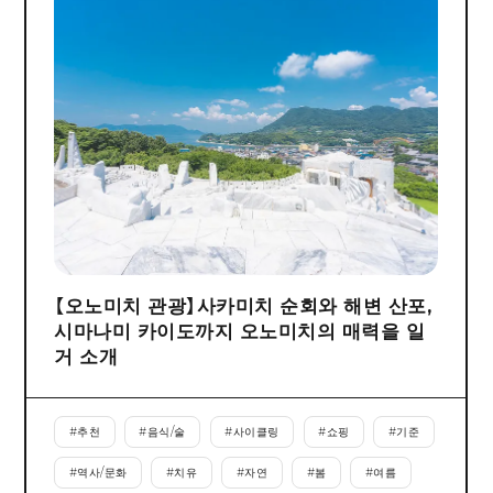
【오노미치 관광】사카미치 순회와 해변 산포,
시마나미 카이도까지 오노미치의 매력을 일
거 소개
#
추천
#
음식/술
#
사이클링
#
쇼핑
#
기준
#
역사/문화
#
치유
#
자연
#
봄
#
여름