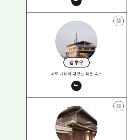
강투우
세토 내해에 떠있는 작은 숙소