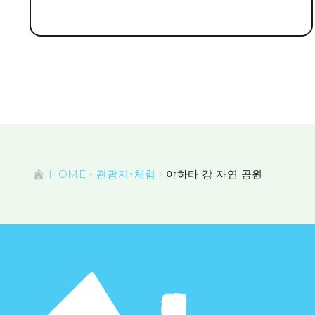
HOME
관광지・체험
야하타 강 자연 공원