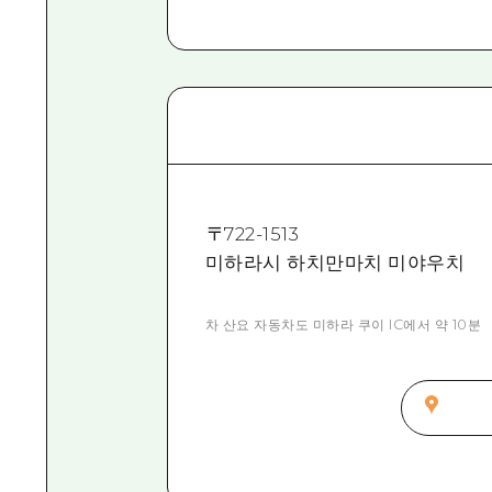
〒
722-1513
미하라시 하치만마치 미야우치
차 산요 자동차도 미하라 쿠이 IC에서 약 10분