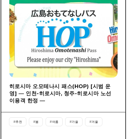
히로시마 오모테나시 패스(HOP) [시범 운
영] ― 인천-히로시마, 청주-히로시마 노선
이용객 한정 ―
#
추천
#
봄
#
여름
#
가을
#
겨울