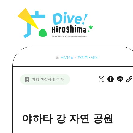
목록
목록
목록
접근
Dive! Hir
추천
보조 트래픽 요약
Hiroshima 
아트
시설 혼잡 상황
이벤트/축제
히로시마 OMOTENASHI 패스
음식/술
HOME
관광지・체험
목록
수하물 보관 및 배송 서비스
추천
D
여행 책갈피에 추가
아트
H
이벤트
음식/
야하타 강 자연 공원