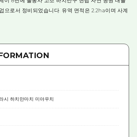
헤세이 8년에 불통사 고조 하치만구 현립 자연 공원 내를
사업으로서 정비되었습니다. 유역 면적은 2.2ha이며 사계
NFORMATION
라시 하치만마치 미야우치