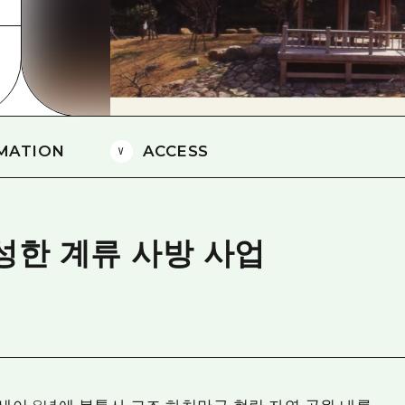
에히메(愛媛)현
시마네(島根)현
MATION
ACCESS
성한 계류 사방 사업