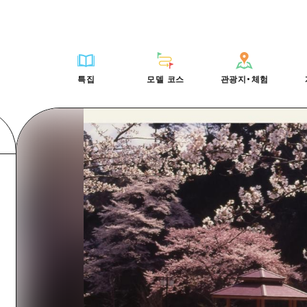
HIROSHIMA FREE Wi-Fi
사이클링
히로시마시 주변
배움과 체험
목록
사진 다운로드
빠른 여행
oshima 공식 가이드
외국인 여행자용 거리 관광안내소
쇼핑
아키(安芸)
기준
히로시마시 주변
재해가 발생했을 
당일치기
특집
모델 코스
관광지・체험
Moshimo Travel
자원봉사 가이드
스포츠
빈고(備後)
역사/문화
아키(安芸)
관광 안내 책자
반나절
특집
모델 코스
관광지・체험
히로시마현내 매력을 동영상으로 소개!
나이트 라이프
비북(備北)
치유
빈고(備後)
1박 2일
자주 묻는 질문
세계유산
게이호쿠(芸北)
자연
비북(備北)
2박 3일
목록
목록
사이클링
배움과 체험
히로시마시 주변
목록
HIROSHIMA FREE W
미야지마(宮島) 주변
게이호쿠(芸北)
ive! Hiroshima 공식 가이드
접근
쇼핑
기준
아키(安芸)
히로시마시 주변
외국인 여행자용 거리 
야마구치(山口)현 동부
미야지마(宮島) 주변
iroshima Moshimo Travel
보조 트래픽 요약
스포츠
역사/문화
빈고(備後)
아키(安芸)
자원봉사 가이드
야마구치(山口)현 동부
/축제
시설 혼잡 상황
나이트 라이프
치유
비북(備北)
빈고(備後)
히로시마현내 매력을 동
에히메(愛媛)현
술
히로시마 OMOTENASHI 패스
세계유산
자연
게이호쿠(芸北)
비북(備北)
자주 묻는 질문
시마네(島根)현
수하물 보관 및 배송 서비스
미야지마(宮島) 주변
게이호쿠(芸北)
야마구치(山口)현 동부
미야지마(宮島) 주변
야마구치(山口)현 동부