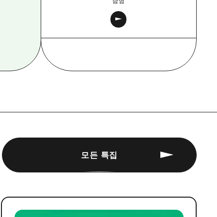
남염
모든 특집