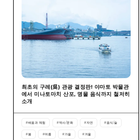
최초의 구레(吳) 관광 결정판! 야마토 박물관
에서 미나토마치 산포, 명물 음식까지 철저히
소개
#
배움과 체험
#
역사/문화
#
자연
#
음식/술
#
봄
#
여름
#
가을
#
겨울