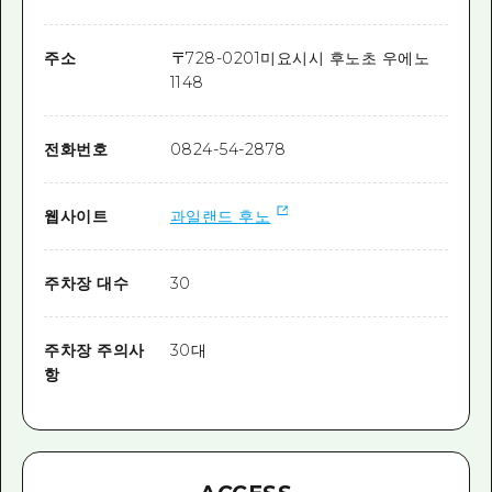
주소
〒
728-0201
미요시시 후노초 우에노
1148
전화번호
0824-54-2878
웹사이트
과일랜드 후노
주차장 대수
30
주차장 주의사
30대
항