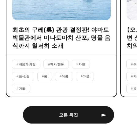
최초의 구레(吳) 관광 결정판! 야마토
【오
박물관에서 미나토마치 산포, 명물 음
변 
식까지 철저히 소개
치의
#
배움과 체험
#
역사/문화
#
자연
#
추
#
음식/술
#
봄
#
여름
#
가을
#
기
#
겨울
#
봄
모든 특집