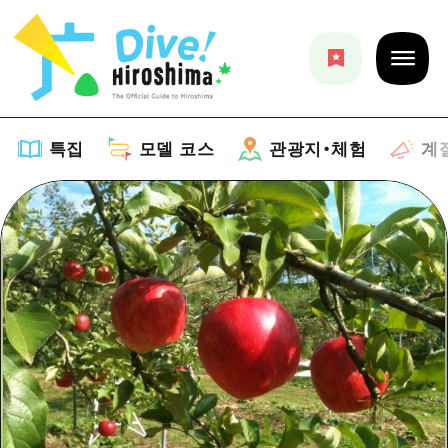
특집
모델 코스
관광지・체험
계
특집
목록
모델 코스
추천
목록
관광지・체험
아트
Dive! Hiroshima 공식 가이드
목록
이벤트/축제
계절 정보
Hiroshima Moshimo Travel
히로시마시 주변
음식/술