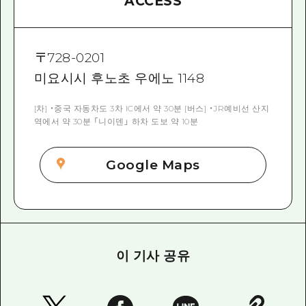
ACCESS
〒
728-0201
미요시시 후노초 우에노 1148
[차] ・중국 자동차도 3차 IC에서 약 30분 [버스] ・JR예비선 산지
역에서 약 30분 「니이덴」 하차 도보 약 10분
Google Maps
이 기사 공유