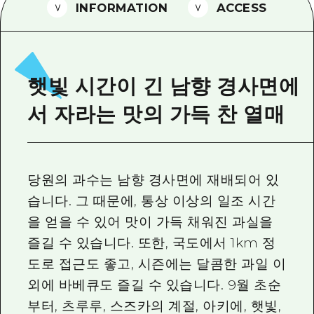
2박 3일
INFORMATION
ACCESS
히로시마현내 매력을 동영상으로 소개!
자주 묻는 질문
사진 다운로드
햇빛 시간이 긴 남향 경사면에
재해가 발생했을 때의 교통 정보
서 자라는 맛의 가득 찬 열매
관광 안내 책자
당원의 과수는 남향 경사면에 재배되어 있
습니다. 그 때문에, 통상 이상의 일조 시간
을 얻을 수 있어 맛이 가득 채워진 과실을
즐길 수 있습니다. 또한, 국도에서 1km 정
도로 접근도 좋고, 시즌에는 달콤한 과일 이
외에 바베큐도 즐길 수 있습니다. 9월 초순
부터, 츠루루, 스즈카의 계절, 아키에, 햇빛,