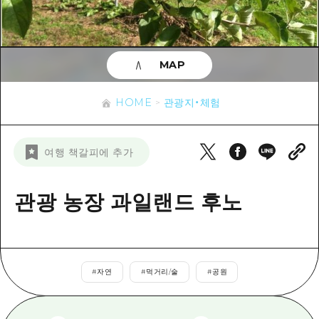
이벤트
히로시마시 주변
아키(安芸)
사이클링
아키(安芸)
빈고(備後)
유용한 정보
쇼핑
빈고(備後)
MAP
비북(備北)
스포츠
목록
HOME
비북(備北)
게이호쿠(芸北)
HOME
관광지・체험
나이트 라이프
접근
게이호쿠(芸北)
미야지마(宮島) 주변
세계유산
보조 트래픽 요약
뉴스
미야지마(宮島) 주변
여행 책갈피에 추가
야마구치(山口)현 동부
배움과 체험
시설 혼잡 상황
야마구치(山口)현 동부
에히메(愛媛)현
기준
관광 농장 과일랜드 후노
히로시마 OMOTENASHI 패스
빠른 여행
시마네(島根)현
역사/문화
수하물 보관 및 배송 서비스
당일치기
치유
HIROSHIMA FREE Wi-Fi
반나절
#
자연
#
먹거리/술
#
공원
자연
외국인 여행자용 거리 관광안내소
1박 2일
자원봉사 가이드