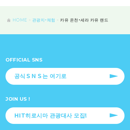
HOME
관광지・체험
카유 온천・세라 카유 랜드
OFFICIAL SNS
공식ＳＮＳ는 여기로
JOIN US !
HIT히로시마 관광대사 모집!