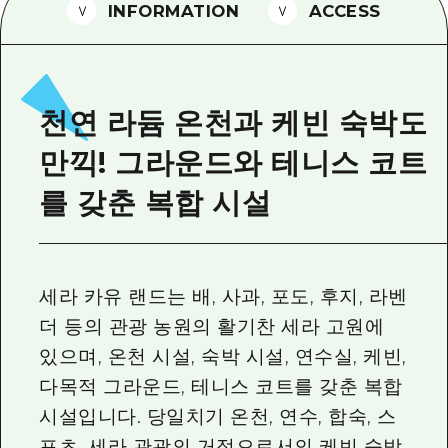
2박 3일
INFORMATION
ACCESS
히로시마현내 매력을 동영상으로 소개!
자주 묻는 질문
사진 다운로드
천연 라듐 온천과 케빈 숙박도
재해가 발생했을 때의 교통 정보
만끽! 그라운드와 테니스 코트
관광 안내 책자
를 갖춘 복합 시설
세라 카유 랜드는 배, 사과, 포도, 후지, 라벤
더 등의 관광 농원의 활기찬 세라 고원에
있으며, 온천 시설, 숙박 시설, 연수실, 케빈,
다목적 그라운드, 테니스 코트를 갖춘 복합
시설입니다. 당일치기 온천, 연수, 합숙, 스
포츠, 세라 관광의 거점으로서의 케빈 숙박