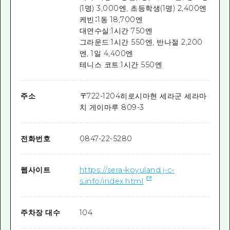
(1명) 3,000엔, 초등학생(1명) 2,400엔
케빈：1동 18,700엔
대연수실:1시간 750엔
그라운드:1시간 550엔, 반나절 2,200
엔, 1일 4,400엔
테니스 코트:1시간 550엔
주소
〒
722-1204
히로시마현 세라군 세라마
치 게이마루 809-3
전화번호
0847-22-5280
웹사이트
https://sera-koyuland.j-c-
s.info/index.html
주차장 대수
104