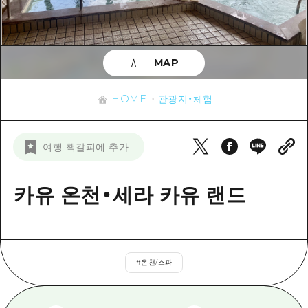
이벤트
히로시마시 주변
아키(安芸)
사이클링
아키(安芸)
빈고(備後)
유용한 정보
쇼핑
빈고(備後)
MAP
비북(備北)
스포츠
목록
HOME
비북(備北)
게이호쿠(芸北)
HOME
관광지・체험
나이트 라이프
접근
게이호쿠(芸北)
미야지마(宮島) 주변
세계유산
보조 트래픽 요약
뉴스
미야지마(宮島) 주변
여행 책갈피에 추가
야마구치(山口)현 동부
배움과 체험
시설 혼잡 상황
야마구치(山口)현 동부
에히메(愛媛)현
기준
카유 온천・세라 카유 랜드
히로시마 OMOTENASHI 패스
빠른 여행
시마네(島根)현
역사/문화
수하물 보관 및 배송 서비스
당일치기
치유
HIROSHIMA FREE Wi-Fi
반나절
#
온천/스파
자연
외국인 여행자용 거리 관광안내소
1박 2일
자원봉사 가이드