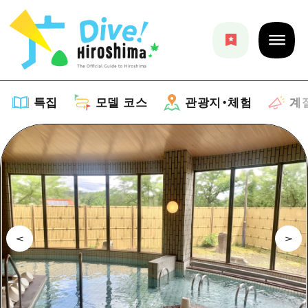
특집
모델 코스
관광지・체험
계
특집
목록
모델 코스
추천
목록
관광지・체험
아트
Dive! Hiroshima 공식 가이드
목록
이벤트/축제
계절 정보
Hiroshima Moshimo Travel
히로시마시 주변
음식/술