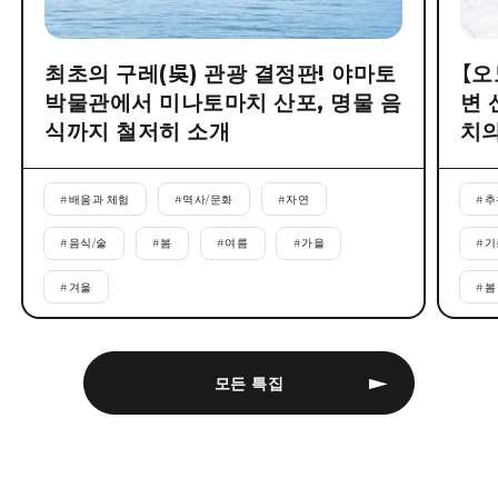
최초의 구레(吳) 관광 결정판! 야마토
【오
박물관에서 미나토마치 산포, 명물 음
변 
식까지 철저히 소개
치의
#
배움과 체험
#
역사/문화
#
자연
#
추
#
음식/술
#
봄
#
여름
#
가을
#
기
#
겨울
#
봄
모든 특집