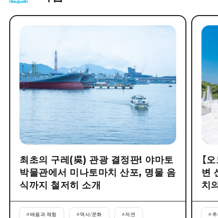
최초의 구레(吳) 관광 결정판! 야마토
【오
박물관에서 미나토마치 산포, 명물 음
변 
식까지 철저히 소개
치의
#
배움과 체험
#
역사/문화
#
자연
#
추