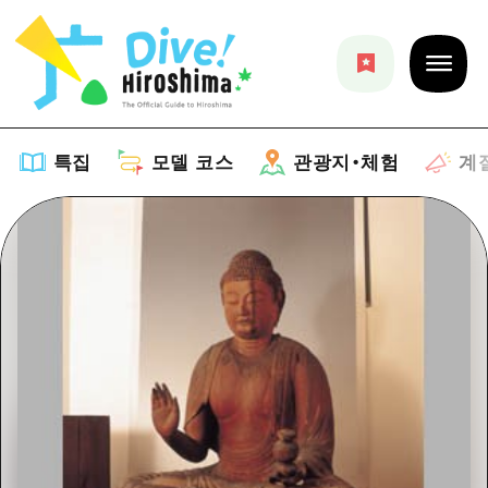
특집
모델 코스
관광지・체험
계
특집
목록
모델 코스
추천
목록
관광지・체험
아트
Dive! Hiroshima 공식 가이드
목록
이벤트/축제
계절 정보
Hiroshima Moshimo Travel
히로시마시 주변
음식/술