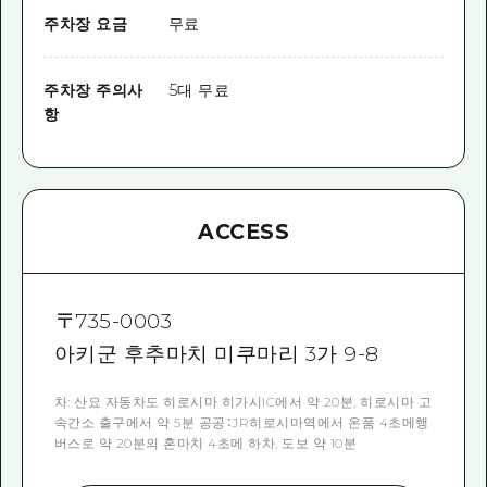
주차장 요금
무료
주차장 주의사
5대 무료
항
ACCESS
〒
735-0003
아키군 후추마치 미쿠마리 3가 9-8
차: 산요 자동차도 히로시마 히가시IC에서 약 20분, 히로시마 고
속간소 출구에서 약 5분 공공：JR히로시마역에서 온품 4초메행
버스로 약 20분의 혼마치 4초메 하차, 도보 약 10분