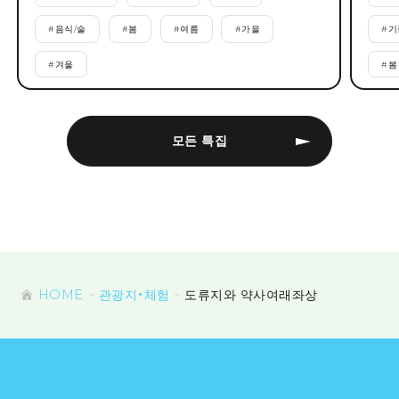
#
음식/술
#
봄
#
여름
#
가을
#
기
#
겨울
#
봄
모든 특집
HOME
관광지・체험
도류지와 약사여래좌상