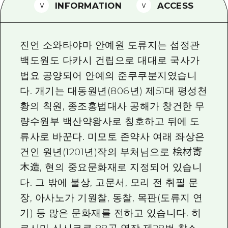
2박 3일
INFORMATION
ACCESS
히로시마현내 매력을 동영상으로 소개!
자주 묻는 질문
진언 소와타야마 안예원 도류지는 섭정관
사진 다운로드
백도원도 다카시 건립으로 대대로 국사가
법요 공양되어 안예의 준쿠쿠분지였습니
재해가 발생했을 때의 교통 정보
다. 개기는 대동원년(806년) 제51대 평성천
관광 안내 책자
황의 칙원, 종조홍법대사 공해가 창건한 무
량수원부 백산약왕사로 칭호하고 뒤에 도
류사로 바꾼다. 미모토 존약사 여래 좌상은
건인 원년(1201년)작의 부처님으로 桧材寄
木造, 현의 중요문화재로 지정되어 있습니
다. 그 밖에 불상, 고문서, 모리 전 취필 문
장, 아사노가 기원찰, 동찰, 목판(도류지 연
기) 등 많은 문화재를 전하고 있습니다. 히