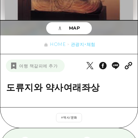
이벤트
히로시마시 주변
아키(安芸)
사이클링
아키(安芸)
빈고(備後)
유용한 정보
쇼핑
빈고(備後)
MAP
비북(備北)
스포츠
목록
HOME
비북(備北)
게이호쿠(芸北)
HOME
관광지・체험
나이트 라이프
접근
게이호쿠(芸北)
미야지마(宮島) 주변
세계유산
보조 트래픽 요약
뉴스
미야지마(宮島) 주변
여행 책갈피에 추가
야마구치(山口)현 동부
배움과 체험
시설 혼잡 상황
야마구치(山口)현 동부
에히메(愛媛)현
기준
도류지와 약사여래좌상
히로시마 OMOTENASHI 패스
빠른 여행
시마네(島根)현
역사/문화
수하물 보관 및 배송 서비스
당일치기
치유
HIROSHIMA FREE Wi-Fi
반나절
#
역사/문화
자연
외국인 여행자용 거리 관광안내소
1박 2일
자원봉사 가이드