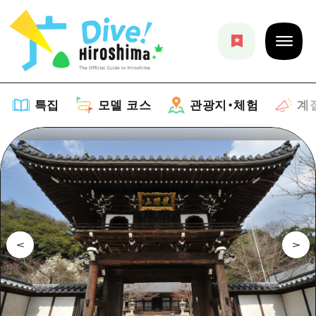
특집
모델 코스
관광지・체험
계
특집
목록
모델 코스
추천
목록
관광지・체험
아트
Dive! Hiroshima 공식 가이드
목록
이벤트/축제
계절 정보
Hiroshima Moshimo Travel
히로시마시 주변
음식/술