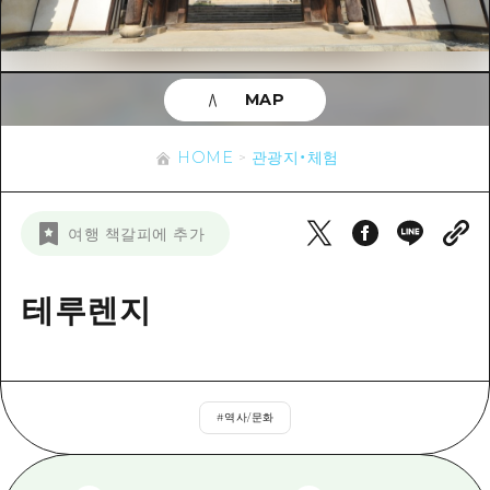
이벤트
히로시마시 주변
아키(安芸)
사이클링
아키(安芸)
빈고(備後)
유용한 정보
쇼핑
빈고(備後)
MAP
비북(備北)
스포츠
목록
HOME
비북(備北)
게이호쿠(芸北)
HOME
관광지・체험
나이트 라이프
접근
게이호쿠(芸北)
미야지마(宮島) 주변
세계유산
보조 트래픽 요약
뉴스
미야지마(宮島) 주변
여행 책갈피에 추가
야마구치(山口)현 동부
배움과 체험
시설 혼잡 상황
야마구치(山口)현 동부
에히메(愛媛)현
기준
테루렌지
히로시마 OMOTENASHI 패스
빠른 여행
시마네(島根)현
역사/문화
수하물 보관 및 배송 서비스
당일치기
치유
HIROSHIMA FREE Wi-Fi
반나절
#
역사/문화
자연
외국인 여행자용 거리 관광안내소
1박 2일
자원봉사 가이드