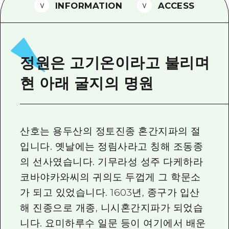
2박 3일
INFORMATION
ACCESS
히로시마현내 매력을 동영상으로 소개!
자주 묻는 질문
사진 다운로드
정원은 고기온이라고 불리며
재해가 발생했을 때의 교통 정보
현 아래 굴지의 명원
관광 안내 책자
산호는 용두산의 정토진종 혼간지파의 절
입니다. 옛날에는 정림사라고 칭해 조동종
의 선사였습니다. 기무라성 성주 다케하라
코바야카와씨의 귀의도 두껍게 그 학문소
가 되고 있었습니다. 1603년, 종구가 입산
해 진종으로 개종, 니시혼간지파가 되었습
니다. 요미하루수 일문 등이 여기에서 배운