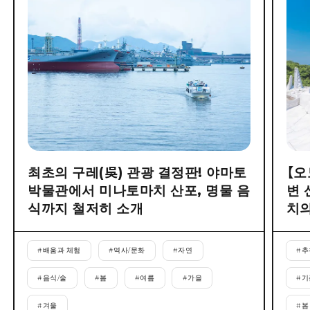
최초의 구레(吳) 관광 결정판! 야마토
【오
박물관에서 미나토마치 산포, 명물 음
변 
식까지 철저히 소개
치의
#
배움과 체험
#
역사/문화
#
자연
#
추
#
음식/술
#
봄
#
여름
#
가을
#
기
#
겨울
#
봄