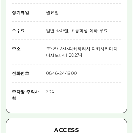
정기휴일
월요일
수수료
일반 330엔, 초등학생 이하 무료
주소
〒
729-2313
다케하라시 다카사키마치
니시노타니 2027-1
전화번호
0846-24-1900
주차장 주의사
20대
항
ACCESS