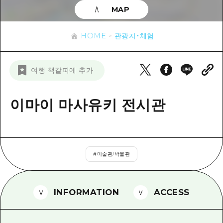
이벤트
히로시마시 주변
MAP
아키(安芸)
사이클링
아키(安芸)
빈고(備後)
유용한 정보
쇼핑
HOME
관광지・체험
빈고(備後)
비북(備北)
스포츠
목록
HOME
비북(備北)
여행 책갈피에 추가
게이호쿠(芸北)
나이트 라이프
접근
게이호쿠(芸北)
미야지마(宮島) 주변
세계유산
보조 트래픽 요약
이마이 마사유키 전시관
뉴스
미야지마(宮島) 주변
야마구치(山口)현 동부
배움과 체험
시설 혼잡 상황
야마구치(山口)현 동부
에히메(愛媛)현
기준
히로시마 OMOTENASHI 패스
빠른 여행
시마네(島根)현
#
미술관/박물관
역사/문화
수하물 보관 및 배송 서비스
당일치기
치유
HIROSHIMA FREE Wi-Fi
반나절
INFORMATION
ACCESS
자연
외국인 여행자용 거리 관광안내소
1박 2일
자원봉사 가이드