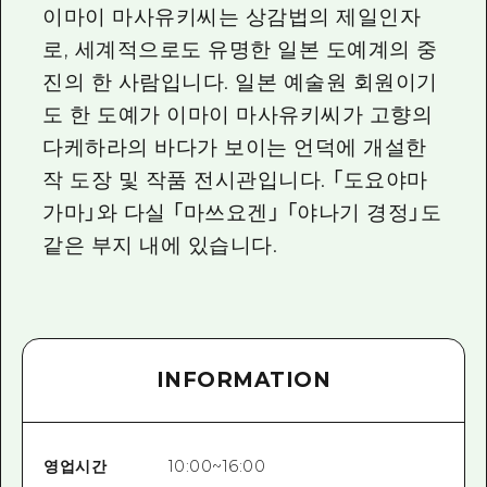
2박 3일
이마이 마사유키씨는 상감법의 제일인자
히로시마현내 매력을 동영상으로 소개!
로, 세계적으로도 유명한 일본 도예계의 중
자주 묻는 질문
진의 한 사람입니다. 일본 예술원 회원이기
도 한 도예가 이마이 마사유키씨가 고향의
사진 다운로드
다케하라의 바다가 보이는 언덕에 개설한
재해가 발생했을 때의 교통 정보
작 도장 및 작품 전시관입니다. 「도요야마
관광 안내 책자
가마」와 다실 「마쓰요겐」 「야나기 경정」도
같은 부지 내에 있습니다.
INFORMATION
영업시간
10:00~16:00