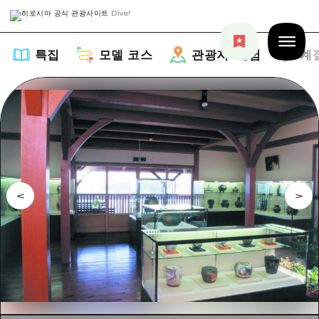
특집
모델 코스
관광지・체험
계
특집
목록
모델 코스
추천
목록
관광지・체험
아트
Dive! Hiroshima 공식 가이드
목록
이벤트/축제
계절 정보
Hiroshima Moshimo Travel
히로시마시 주변
음식/술