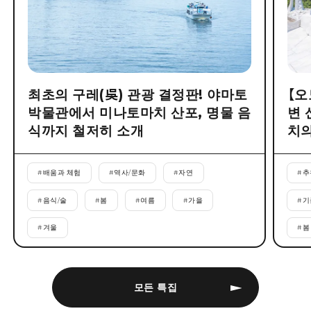
최초의 구레(吳) 관광 결정판! 야마토
【오
박물관에서 미나토마치 산포, 명물 음
변 
식까지 철저히 소개
치의
#
배움과 체험
#
역사/문화
#
자연
#
추
#
음식/술
#
봄
#
여름
#
가을
#
기
#
겨울
#
봄
모든 특집