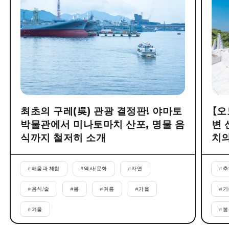
최초의 구레(吳) 관광 결정판! 야마토
【오
박물관에서 미나토마치 산포, 명물 음
변 
식까지 철저히 소개
치의
#
배움과 체험
#
역사/문화
#
자연
#
추
#
음식/술
#
봄
#
여름
#
가을
#
기
#
겨울
#
봄