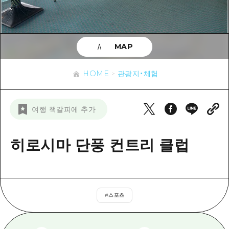
이벤트
히로시마시 주변
아키(安芸)
사이클링
아키(安芸)
빈고(備後)
유용한 정보
쇼핑
빈고(備後)
MAP
비북(備北)
스포츠
목록
HOME
비북(備北)
게이호쿠(芸北)
HOME
관광지・체험
나이트 라이프
접근
게이호쿠(芸北)
미야지마(宮島) 주변
세계유산
보조 트래픽 요약
뉴스
미야지마(宮島) 주변
여행 책갈피에 추가
야마구치(山口)현 동부
배움과 체험
시설 혼잡 상황
야마구치(山口)현 동부
에히메(愛媛)현
기준
히로시마 단풍 컨트리 클럽
히로시마 OMOTENASHI 패스
빠른 여행
시마네(島根)현
역사/문화
수하물 보관 및 배송 서비스
당일치기
치유
HIROSHIMA FREE Wi-Fi
반나절
#
스포츠
자연
외국인 여행자용 거리 관광안내소
1박 2일
자원봉사 가이드