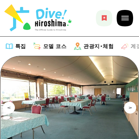
특집
모델 코스
관광지・체험
계
특집
목록
모델 코스
추천
목록
관광지・체험
아트
Dive! Hiroshima 공식 가이드
목록
이벤트/축제
계절 정보
Hiroshima Moshimo Travel
히로시마시 주변
음식/술