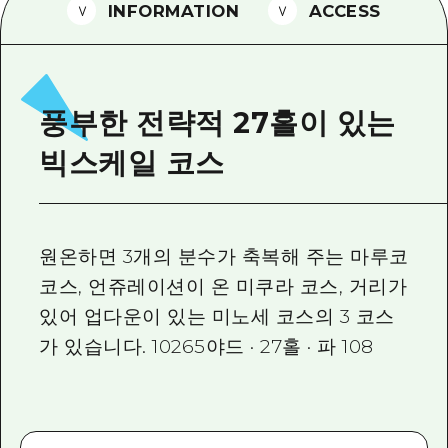
2박 3일
INFORMATION
ACCESS
히로시마현내 매력을 동영상으로 소개!
자주 묻는 질문
사진 다운로드
풍부한 전략적 27홀이 있는
재해가 발생했을 때의 교통 정보
빅스케일 코스
관광 안내 책자
원온하면 3개의 분수가 축복해 주는 마루코
코스, 언쥬레이션이 온 미쿠라 코스, 거리가
있어 업다운이 있는 미노세 코스의 3 코스
가 있습니다. 10265야드 · 27홀 · 파 108