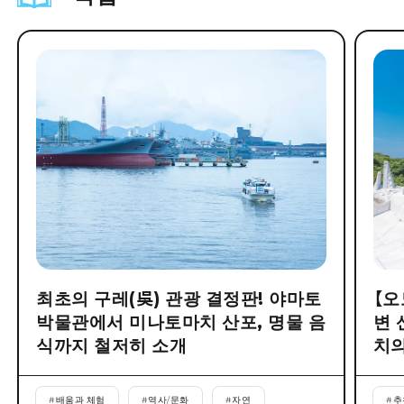
최초의 구레(吳) 관광 결정판! 야마토
【오
박물관에서 미나토마치 산포, 명물 음
변 
식까지 철저히 소개
치의
#
배움과 체험
#
역사/문화
#
자연
#
추