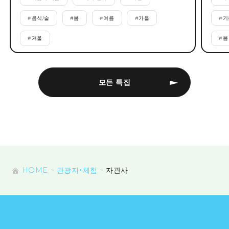
#
음식/술
#
봄
#
여름
#
가을
#
기
#
겨울
#
봄
모든 특집
HOME
관광지・체험
자관사