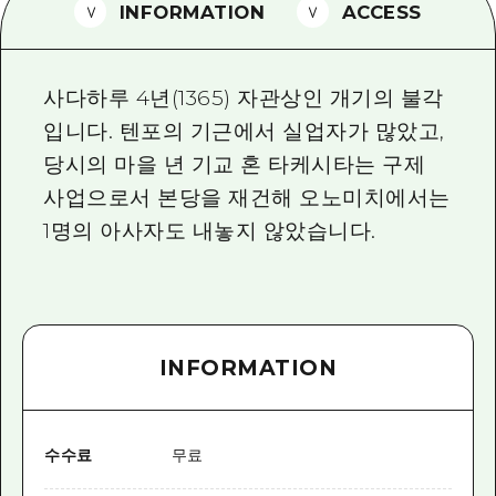
2박 3일
INFORMATION
ACCESS
히로시마현내 매력을 동영상으로 소개!
자주 묻는 질문
사다하루 4년(1365) 자관상인 개기의 불각
사진 다운로드
입니다. 텐포의 기근에서 실업자가 많았고,
당시의 마을 년 기교 혼 타케시타는 구제
재해가 발생했을 때의 교통 정보
사업으로서 본당을 재건해 오노미치에서는
관광 안내 책자
1명의 아사자도 내놓지 않았습니다.
INFORMATION
수수료
무료