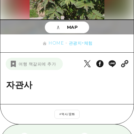
이벤트
히로시마시 주변
아키(安芸)
사이클링
아키(安芸)
빈고(備後)
유용한 정보
쇼핑
빈고(備後)
MAP
비북(備北)
스포츠
목록
HOME
비북(備北)
게이호쿠(芸北)
HOME
관광지・체험
나이트 라이프
접근
게이호쿠(芸北)
미야지마(宮島) 주변
세계유산
보조 트래픽 요약
뉴스
미야지마(宮島) 주변
여행 책갈피에 추가
야마구치(山口)현 동부
배움과 체험
시설 혼잡 상황
야마구치(山口)현 동부
에히메(愛媛)현
기준
자관사
히로시마 OMOTENASHI 패스
빠른 여행
시마네(島根)현
역사/문화
수하물 보관 및 배송 서비스
당일치기
치유
HIROSHIMA FREE Wi-Fi
반나절
#
역사/문화
자연
외국인 여행자용 거리 관광안내소
1박 2일
자원봉사 가이드