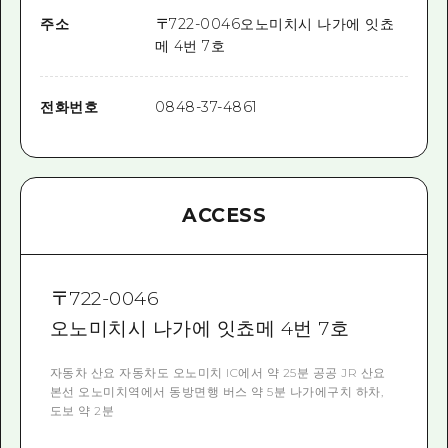
주소
〒
722-0046
오노미치시 나가에 잇쵸
메 4번 7호
전화번호
0848-37-4861
ACCESS
〒
722-0046
오노미치시 나가에 잇쵸메 4번 7호
자동차 산요 자동차도 오노미치 IC에서 약 25분 공공 JR 산요
본선 오노미치역에서 동방면행 버스 약 5분 나가에구치 하차,
도보 약 2분