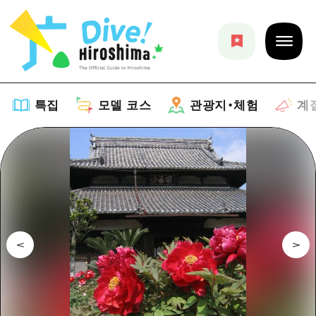
특집
모델 코스
관광지・체험
계
특집
목록
모델 코스
추천
목록
관광지・체험
아트
Dive! Hiroshima 공식 가이드
목록
이벤트/축제
계절 정보
Hiroshima Moshimo Travel
히로시마시 주변
음식/술