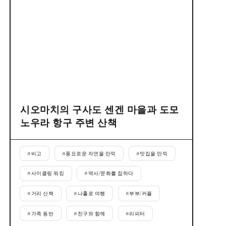
시오마치의 구사도 센겐 마을과 도모
노우라 항구 주변 산책
#
비고
#
풍요로운 자연을 만끽
#
맛집을 만끽
#
사이클링 워킹
#
역사/문화를 접하다
#
거리 산책
#
나홀로 여행
#
부부/커플
#
가족 동반
#
친구와 함께
#
리피터