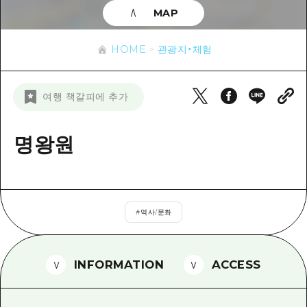
이벤트
히로시마시 주변
MAP
아키(安芸)
사이클링
아키(安芸)
빈고(備後)
유용한 정보
쇼핑
HOME
관광지・체험
빈고(備後)
비북(備北)
스포츠
목록
HOME
비북(備北)
여행 책갈피에 추가
게이호쿠(芸北)
나이트 라이프
접근
게이호쿠(芸北)
미야지마(宮島) 주변
세계유산
보조 트래픽 요약
명왕원
뉴스
미야지마(宮島) 주변
야마구치(山口)현 동부
배움과 체험
시설 혼잡 상황
야마구치(山口)현 동부
에히메(愛媛)현
기준
히로시마 OMOTENASHI 패스
빠른 여행
시마네(島根)현
#
역사/문화
역사/문화
수하물 보관 및 배송 서비스
당일치기
치유
HIROSHIMA FREE Wi-Fi
반나절
INFORMATION
ACCESS
자연
외국인 여행자용 거리 관광안내소
1박 2일
자원봉사 가이드