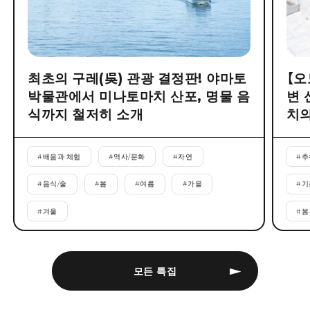
최초의 구레(吳) 관광 결정판! 야마토
【오
박물관에서 미나토마치 산포, 명물 음
변 
식까지 철저히 소개
치의
#
배움과 체험
#
역사/문화
#
자연
#
추
#
음식/술
#
봄
#
여름
#
가을
#
기
#
겨울
#
봄
모든 특집