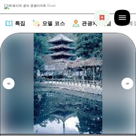
특집
모델 코스
관광지・체험
계
특집
목록
모델 코스
추천
목록
관광지・체험
아트
Dive! Hiroshima 공식 가이드
목록
이벤트/축제
계절 정보
Hiroshima Moshimo Travel
히로시마시 주변
음식/술