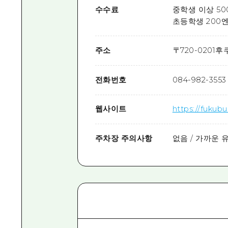
수수료
중학생 이상 50
초등학생 200엔
주소
〒
720-0201
후
전화번호
084-982-3553
웹사이트
https://fukubu
주차장 주의사항
없음 / 가까운 