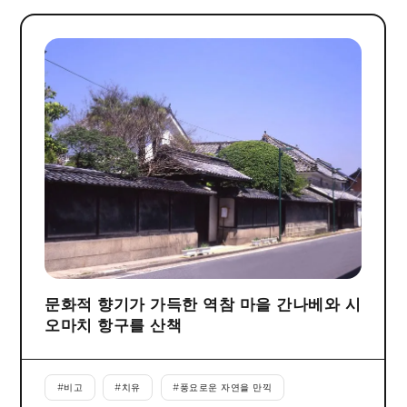
문화적 향기가 가득한 역참 마을 간나베와 시
오마치 항구를 산책
#
비고
#
치유
#
풍요로운 자연을 만끽