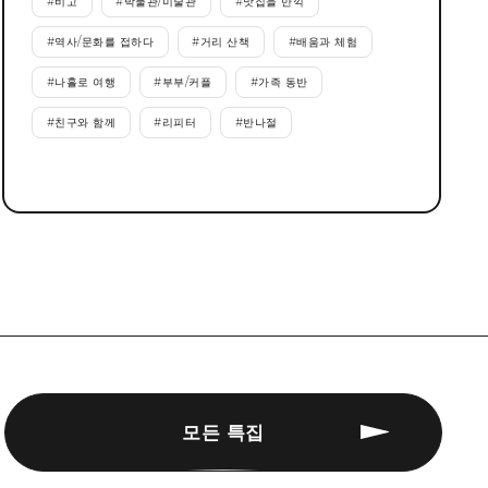
#
비고
#
박물관/미술관
#
맛집을 만끽
#
역사/문화를 접하다
#
거리 산책
#
배움과 체험
#
나홀로 여행
#
부부/커플
#
가족 동반
#
친구와 함께
#
리피터
#
반나절
모든 특집