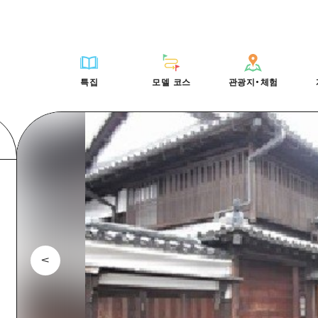
HIROSHIMA FREE Wi-Fi
사이클링
히로시마시 주변
배움과 체험
목록
사진 다운로드
빠른 여행
oshima 공식 가이드
외국인 여행자용 거리 관광안내소
쇼핑
아키(安芸)
기준
히로시마시 주변
재해가 발생했을 
당일치기
특집
모델 코스
관광지・체험
Moshimo Travel
자원봉사 가이드
스포츠
빈고(備後)
역사/문화
아키(安芸)
관광 안내 책자
반나절
특집
모델 코스
관광지・체험
히로시마현내 매력을 동영상으로 소개!
나이트 라이프
비북(備北)
치유
빈고(備後)
1박 2일
자주 묻는 질문
세계유산
게이호쿠(芸北)
자연
비북(備北)
2박 3일
목록
목록
사이클링
배움과 체험
히로시마시 주변
목록
HIROSHIMA FREE W
미야지마(宮島) 주변
게이호쿠(芸北)
ive! Hiroshima 공식 가이드
접근
쇼핑
기준
아키(安芸)
히로시마시 주변
외국인 여행자용 거리 
야마구치(山口)현 동부
미야지마(宮島) 주변
iroshima Moshimo Travel
보조 트래픽 요약
스포츠
역사/문화
빈고(備後)
아키(安芸)
자원봉사 가이드
야마구치(山口)현 동부
/축제
시설 혼잡 상황
나이트 라이프
치유
비북(備北)
빈고(備後)
히로시마현내 매력을 동
에히메(愛媛)현
술
히로시마 OMOTENASHI 패스
세계유산
자연
게이호쿠(芸北)
비북(備北)
자주 묻는 질문
시마네(島根)현
수하물 보관 및 배송 서비스
미야지마(宮島) 주변
게이호쿠(芸北)
야마구치(山口)현 동부
미야지마(宮島) 주변
야마구치(山口)현 동부