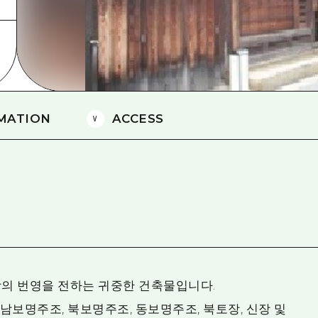
에히메(愛媛)현
시마네(島根)현
MATION
ACCESS
의 번영을 전하는 귀중한 건축물입니다.
 남보명주조, 북보명주조, 동보명주조, 북토장, 신장 및