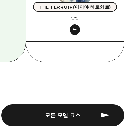
THE TERROIR(아이야 테로와르)
남염
모든 모델 코스