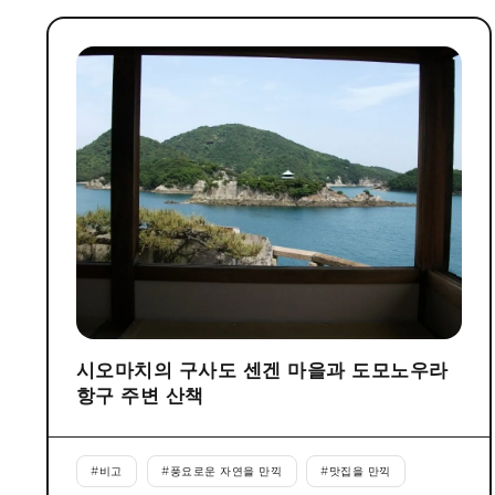
시오마치의 구사도 센겐 마을과 도모노우라
항구 주변 산책
#
비고
#
풍요로운 자연을 만끽
#
맛집을 만끽