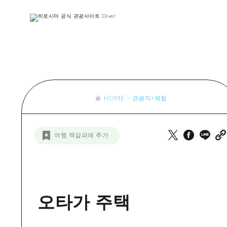
목록
목록
목록
접근
Dive! Hir
추천
보조 트래픽 요약
Hiroshima 
아트
시설 혼잡 상황
이벤트/축제
히로시마 OMOTENASHI 패스
음식/술
HOME
관광지・체험
목록
수하물 보관 및 배송 서비스
추천
D
여행 책갈피에 추가
아트
H
이벤트
음식/
오타가 주택