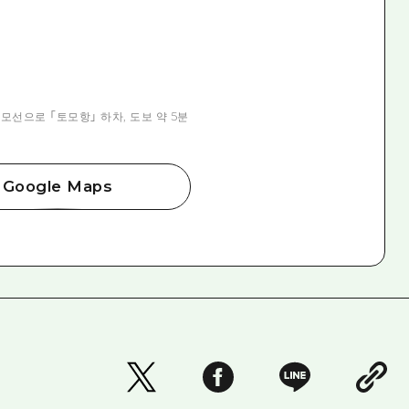
모선으로 「토모항」 하차, 도보 약 5분
Google Maps