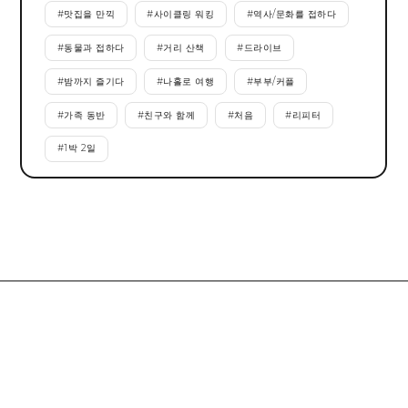
#
맛집을 만끽
#
사이클링 워킹
#
역사/문화를 접하다
#
동물과 접하다
#
거리 산책
#
드라이브
#
밤까지 즐기다
#
나홀로 여행
#
부부/커플
#
가족 동반
#
친구와 함께
#
처음
#
리피터
#
1박 2일