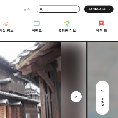
뉴스
때의 교통 정보
계절 정보
이벤트
유용한 정보
여행 팁
계절 정보
이벤트
유용한 정보
여행 팁
i-Fi
빠른 여행
사진 다운로드
관광안내소
당일치기
재해가 발생했을 때의 교통 정보
반나절
관광 안내 책자
영상으로 소개!
1박 2일
2박 3일
MAP