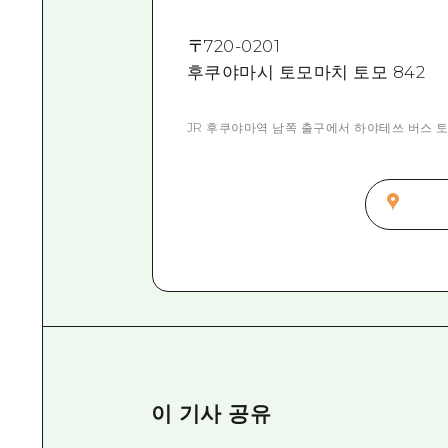
〒
720-0201
후쿠야마시 토모마치 토모 842
JR 후쿠야마역 남쪽 출구에서 하야테쓰 버스 토
이 기사 공유