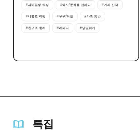
#
사이클링 워킹
#
역사/문화를 접하다
#
거리 산책
#
나홀로 여행
#
부부/커플
#
가족 동반
#
친구와 함께
#
리피터
#
당일치기
특집