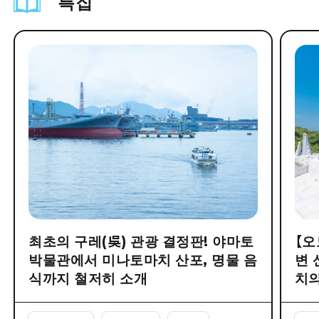
특집
최초의 구레(吳) 관광 결정판! 야마토
【오
박물관에서 미나토마치 산포, 명물 음
변 
식까지 철저히 소개
치의