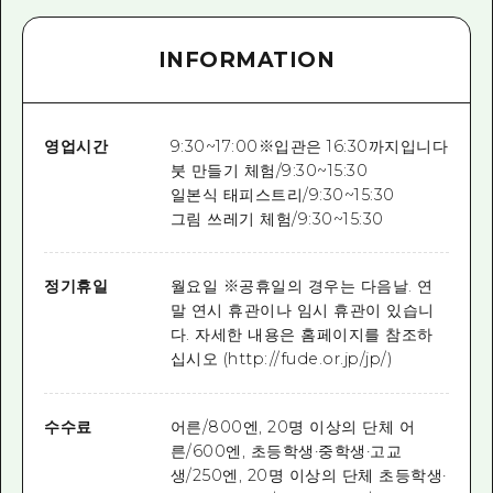
INFORMATION
영업시간
9:30~17:00※입관은 16:30까지입니다
붓 만들기 체험/9:30~15:30
일본식 태피스트리/9:30~15:30
그림 쓰레기 체험/9:30~15:30
정기휴일
월요일 ※공휴일의 경우는 다음날. 연
말 연시 휴관이나 임시 휴관이 있습니
다. 자세한 내용은 홈페이지를 참조하
십시오 (http://fude.or.jp/jp/)
수수료
어른/800엔, 20명 이상의 단체 어
른/600엔, 초등학생·중학생·고교
생/250엔, 20명 이상의 단체 초등학생·