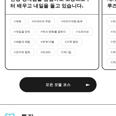
터 배우고 내일을 돌고 있습니다.
루
#
예북
#
미야지마 주변
#
야마구치현 동부
#
히
#
맛집을 만끽
#
역사/문화를 접하다
#
드라이브
#
치
#
배움과 체험
#
부부/커플
#
가족 동반
#
맛
#
친구와 함께
#
리피터
#
1박 2일
#
부
#
처
모든 모델 코스