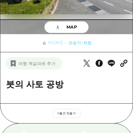
이벤트
히로시마시 주변
아키(安芸)
사이클링
아키(安芸)
빈고(備後)
유용한 정보
쇼핑
빈고(備後)
MAP
비북(備北)
스포츠
목록
HOME
비북(備北)
게이호쿠(芸北)
HOME
관광지・체험
나이트 라이프
접근
게이호쿠(芸北)
미야지마(宮島) 주변
세계유산
보조 트래픽 요약
뉴스
미야지마(宮島) 주변
여행 책갈피에 추가
야마구치(山口)현 동부
배움과 체험
시설 혼잡 상황
야마구치(山口)현 동부
에히메(愛媛)현
기준
붓의 사토 공방
히로시마 OMOTENASHI 패스
빠른 여행
시마네(島根)현
역사/문화
수하물 보관 및 배송 서비스
당일치기
치유
HIROSHIMA FREE Wi-Fi
반나절
#
물건 만들기
자연
외국인 여행자용 거리 관광안내소
1박 2일
자원봉사 가이드