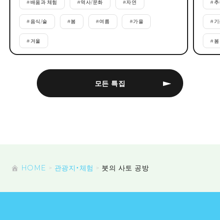
#
배움과 체험
#
역사/문화
#
자연
#
추
#
음식/술
#
봄
#
여름
#
가을
#
기
#
겨울
#
봄
모든 특집
HOME
관광지・체험
붓의 사토 공방