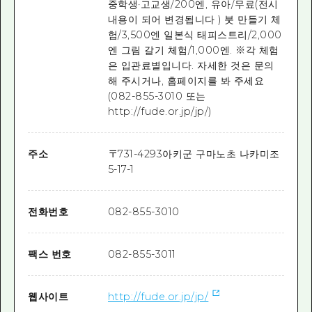
중학생·고교생/200엔, 유아/무료(전시
내용이 되어 변경됩니다 ) 붓 만들기 체
험/3,500엔 일본식 태피스트리/2,000
엔 그림 갈기 체험/1,000엔. ※각 체험
은 입관료별입니다. 자세한 것은 문의
해 주시거나, 홈페이지를 봐 주세요
(082-855-3010 또는
http://fude.or.jp/jp/)
주소
〒
731-4293
아키군 구마노초 나카미조
5-17-1
전화번호
082-855-3010
팩스 번호
082-855-3011
웹사이트
http://fude.or.jp/jp/