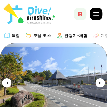
특집
모델 코스
관광지・체험
계
특집
목록
모델 코스
추천
목록
관광지・체험
아트
Dive! Hiroshima 공식 가이드
목록
이벤트/축제
계절 정보
Hiroshima Moshimo Travel
히로시마시 주변
음식/술