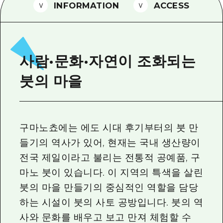
2박 3일
INFORMATION
ACCESS
히로시마현내 매력을 동영상으로 소개!
자주 묻는 질문
사진 다운로드
사람·문화·자연이 조화되는
재해가 발생했을 때의 교통 정보
붓의 마을
관광 안내 책자
구마노쵸에는 에도 시대 후기부터의 붓 만
들기의 역사가 있어, 현재는 국내 생산량이
전국 제일이라고 불리는 전통적 공예품, 구
마노 붓이 있습니다. 이 지역의 특색을 살린
붓의 마을 만들기의 중심적인 역할을 담당
하는 시설이 붓의 사토 공방입니다. 붓의 역
사와 문화를 배우고 보고 만져 체험할 수