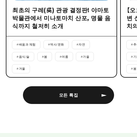
최초의 구레(吳) 관광 결정판! 야마토
【오
박물관에서 미나토마치 산포, 명물 음
변 
식까지 철저히 소개
치의
#
배움과 체험
#
역사/문화
#
자연
#
추
#
음식/술
#
봄
#
여름
#
가을
#
기
#
겨울
#
봄
모든 특집