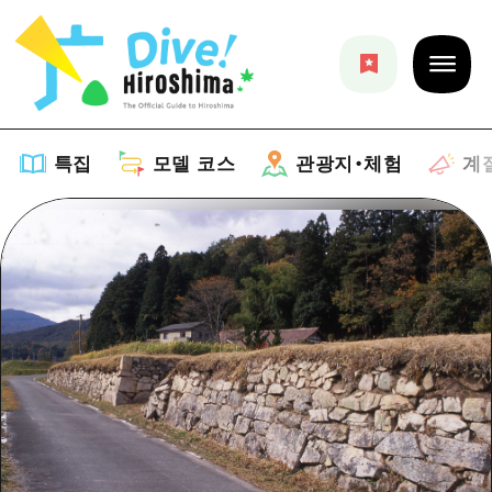
특집
모델 코스
관광지・체험
계
특집
목록
모델 코스
추천
목록
관광지・체험
아트
Dive! Hiroshima 공식 가이드
목록
이벤트/축제
계절 정보
Hiroshima Moshimo Travel
히로시마시 주변
음식/술