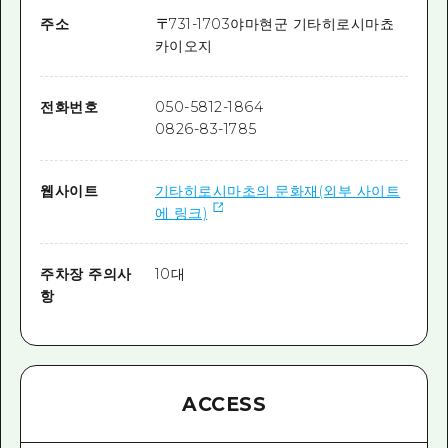
주소
〒
731-1703
야마현군 기타히로시마쵸
카이오지
전화번호
050-5812-1864
0826-83-1785
웹사이트
기타히로시마초의 문화재(외부 사이트
에 링크)
주차장 주의사
10대
항
ACCESS