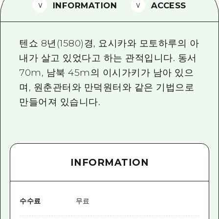
2박 3일
INFORMATION
ACCESS
히로시마현내 매력을 동영상으로 소개!
자주 묻는 질문
텐쇼 8년(1580)경, 요시카와 모토하루의 아
사진 다운로드
내가 살고 있었다고 하는 관적입니다. 동서
70m, 남북 45m의 이시가키가 남아 있으
재해가 발생했을 때의 교통 정보
며, 원춘관터와 만덕원터와 같은 기법으로
관광 안내 책자
만들어져 있습니다.
INFORMATION
수수료
무료