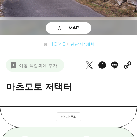
이벤트
히로시마시 주변
아키(安芸)
사이클링
아키(安芸)
빈고(備後)
유용한 정보
쇼핑
빈고(備後)
MAP
비북(備北)
스포츠
목록
HOME
비북(備北)
게이호쿠(芸北)
HOME
관광지・체험
나이트 라이프
접근
게이호쿠(芸北)
미야지마(宮島) 주변
세계유산
보조 트래픽 요약
뉴스
미야지마(宮島) 주변
여행 책갈피에 추가
야마구치(山口)현 동부
배움과 체험
시설 혼잡 상황
야마구치(山口)현 동부
에히메(愛媛)현
기준
마츠모토 저택터
히로시마 OMOTENASHI 패스
빠른 여행
시마네(島根)현
역사/문화
수하물 보관 및 배송 서비스
당일치기
치유
HIROSHIMA FREE Wi-Fi
반나절
#
역사/문화
자연
외국인 여행자용 거리 관광안내소
1박 2일
자원봉사 가이드