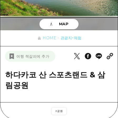
이벤트
히로시마시 주변
아키(安芸)
사이클링
아키(安芸)
빈고(備後)
유용한 정보
쇼핑
빈고(備後)
MAP
비북(備北)
스포츠
목록
HOME
비북(備北)
게이호쿠(芸北)
HOME
관광지・체험
나이트 라이프
접근
게이호쿠(芸北)
미야지마(宮島) 주변
세계유산
보조 트래픽 요약
뉴스
미야지마(宮島) 주변
여행 책갈피에 추가
야마구치(山口)현 동부
배움과 체험
시설 혼잡 상황
야마구치(山口)현 동부
에히메(愛媛)현
기준
하다카코 산 스포츠랜드 & 삼
히로시마 OMOTENASHI 패스
빠른 여행
시마네(島根)현
역사/문화
림공원
수하물 보관 및 배송 서비스
당일치기
치유
HIROSHIMA FREE Wi-Fi
반나절
자연
외국인 여행자용 거리 관광안내소
1박 2일
#
공원
자원봉사 가이드