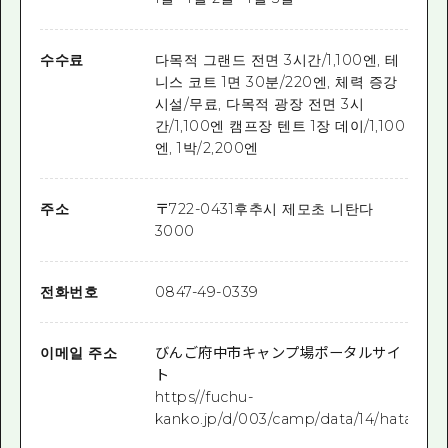
수수료
다목적 그랜드 전면 3시간/1,100엔, 테
니스 코트 1면 30분/220엔, 체력 증강
시설/무료, 다목적 광장 전면 3시
간/1,100엔 캠프장 텐트 1장 데이/1,100
엔, 1박/2,200엔
주소
〒
722-0431
후추시 제모초 니탄다
3000
전화번호
0847-49-0339
이메일 주소
びんご府中市キャンプ場ポータルサイ
ト
https//fuchu-
kanko.jp/d/003/camp/data/14/hatakako