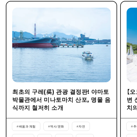
최초의 구레(吳) 관광 결정판! 야마토
【오
박물관에서 미나토마치 산포, 명물 음
변 
식까지 철저히 소개
치의
#
배움과 체험
#
역사/문화
#
자연
#
추