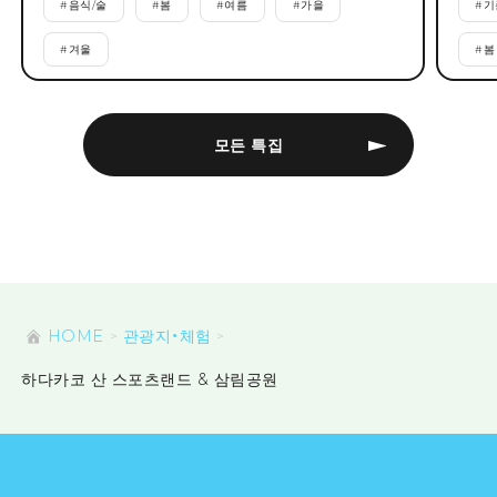
#
음식/술
#
봄
#
여름
#
가을
#
기
#
겨울
#
봄
모든 특집
HOME
관광지・체험
하다카코 산 스포츠랜드 & 삼림공원