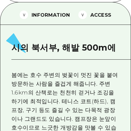
2박 3일
히로시마현내 매력을 동영상으로 소개!
INFORMATION
ACCESS
자주 묻는 질문
사진 다운로드
재해가 발생했을 때의 교통 정보
시의 북서부, 해발 500m에
관광 안내 책자
봄에는 호수 주변의 벚꽃이 멋진 꽃을 붙여
방문하는 사람을 즐겁게 해줍니다. 주변
1.6km의 산책로는 천천히 걷거나 조깅을
하기에 최적입니다. 테니스 코트(하드), 캠
프장, 구기 등도 즐길 수 있는 다목적 광장
이나 그랜드도 있습니다. 캠프장은 눈앞이
호수이므로 느긋한 개방감을 맛볼 수 있습