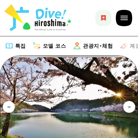
특집
모델 코스
관광지・체험
계
특집
목록
모델 코스
추천
목록
관광지・체험
아트
Dive! Hiroshima 공식 가이드
목록
이벤트/축제
계절 정보
Hiroshima Moshimo Travel
히로시마시 주변
음식/술