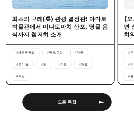
최초의 구레(吳) 관광 결정판! 야마토
【오
박물관에서 미나토마치 산포, 명물 음
변 
식까지 철저히 소개
치의
#
배움과 체험
#
역사/문화
#
자연
#
추
#
음식/술
#
봄
#
여름
#
가을
#
기
#
겨울
#
봄
모든 특집