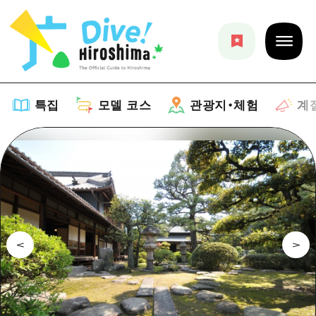
특집
모델 코스
관광지・체험
계
특집
목록
모델 코스
추천
목록
관광지・체험
아트
Dive! Hiroshima 공식 가이드
목록
이벤트/축제
계절 정보
Hiroshima Moshimo Travel
히로시마시 주변
음식/술