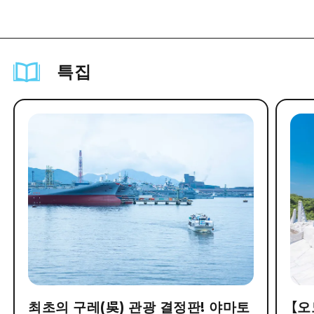
특집
최초의 구레(吳) 관광 결정판! 야마토
【오