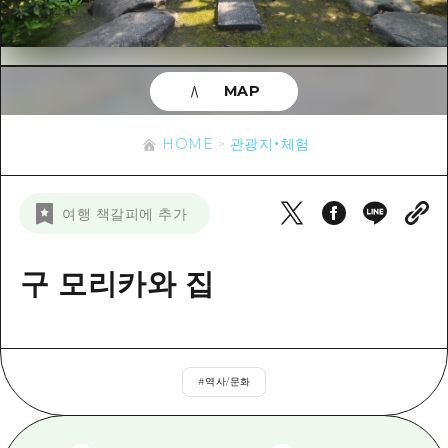
이벤트
히로시마시 주변
아키(安芸)
사이클링
아키(安芸)
빈고(備後)
유용한 정보
쇼핑
빈고(備後)
MAP
비북(備北)
스포츠
목록
HOME
비북(備北)
게이호쿠(芸北)
HOME
관광지・체험
나이트 라이프
접근
게이호쿠(芸北)
미야지마(宮島) 주변
세계유산
보조 트래픽 요약
뉴스
미야지마(宮島) 주변
여행 책갈피에 추가
야마구치(山口)현 동부
배움과 체험
시설 혼잡 상황
야마구치(山口)현 동부
에히메(愛媛)현
기준
구 모리카와 집
히로시마 OMOTENASHI 패스
빠른 여행
시마네(島根)현
역사/문화
수하물 보관 및 배송 서비스
당일치기
치유
HIROSHIMA FREE Wi-Fi
반나절
#
역사/문화
자연
외국인 여행자용 거리 관광안내소
1박 2일
자원봉사 가이드