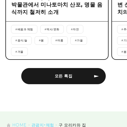
박물관에서 미나토마치 산포, 명물 음
변 
식까지 철저히 소개
치의
#
배움과 체험
#
역사/문화
#
자연
#
추
#
음식/술
#
봄
#
여름
#
가을
#
기
#
겨울
#
봄
모든 특집
HOME
관광지・체험
구 모리카와 집