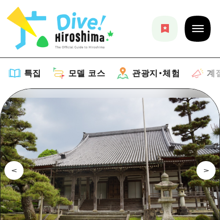
특집
모델 코스
관광지・체험
계
특집
목록
모델 코스
추천
목록
관광지・체험
아트
Dive! Hiroshima 공식 가이드
목록
이벤트/축제
계절 정보
Hiroshima Moshimo Travel
히로시마시 주변
음식/술