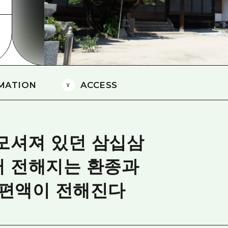
에히메(愛媛)현
시마네(島根)현
MATION
ACCESS
모셔져 있던 삼십삼
터 전해지는 환종과
 편액이 전해진다