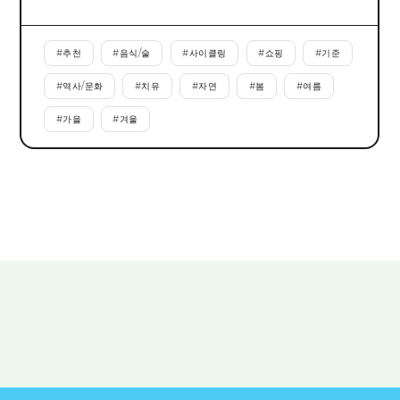
#
추천
#
음식/술
#
사이클링
#
쇼핑
#
기준
#
역사/문화
#
치유
#
자연
#
봄
#
여름
#
가을
#
겨울