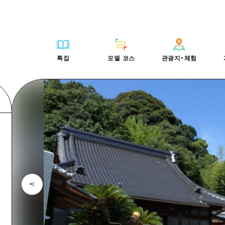
HIROSHIMA FREE Wi-Fi
사이클링
히로시마시 주변
배움과 체험
목록
사진 다운로드
빠른 여행
oshima 공식 가이드
외국인 여행자용 거리 관광안내소
쇼핑
아키(安芸)
기준
히로시마시 주변
재해가 발생했을 
당일치기
특집
모델 코스
관광지・체험
Moshimo Travel
자원봉사 가이드
스포츠
빈고(備後)
역사/문화
아키(安芸)
관광 안내 책자
반나절
특집
모델 코스
관광지・체험
히로시마현내 매력을 동영상으로 소개!
나이트 라이프
비북(備北)
치유
빈고(備後)
1박 2일
자주 묻는 질문
세계유산
게이호쿠(芸北)
자연
비북(備北)
2박 3일
목록
목록
사이클링
배움과 체험
히로시마시 주변
목록
HIROSHIMA FREE W
미야지마(宮島) 주변
게이호쿠(芸北)
ive! Hiroshima 공식 가이드
접근
쇼핑
기준
아키(安芸)
히로시마시 주변
외국인 여행자용 거리 
야마구치(山口)현 동부
미야지마(宮島) 주변
iroshima Moshimo Travel
보조 트래픽 요약
스포츠
역사/문화
빈고(備後)
아키(安芸)
자원봉사 가이드
야마구치(山口)현 동부
/축제
시설 혼잡 상황
나이트 라이프
치유
비북(備北)
빈고(備後)
히로시마현내 매력을 동
에히메(愛媛)현
술
히로시마 OMOTENASHI 패스
세계유산
자연
게이호쿠(芸北)
비북(備北)
자주 묻는 질문
시마네(島根)현
수하물 보관 및 배송 서비스
미야지마(宮島) 주변
게이호쿠(芸北)
야마구치(山口)현 동부
미야지마(宮島) 주변
야마구치(山口)현 동부