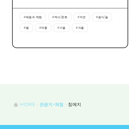
#
배움과 체험
#
역사/문화
#
자연
#
음식/술
#
봄
#
여름
#
가을
#
겨울
HOME
관광지・체험
칭메지