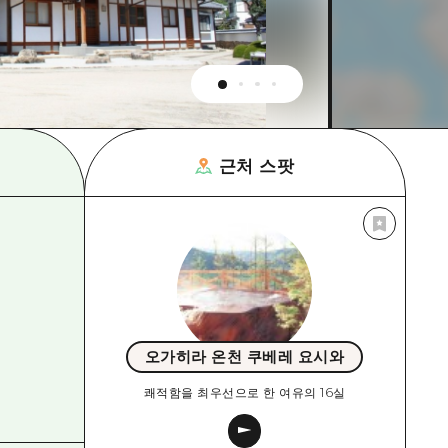
근처 스팟
오가히라 온천 쿠베레 요시와
쾌적함을 최우선으로 한 여유의 16실