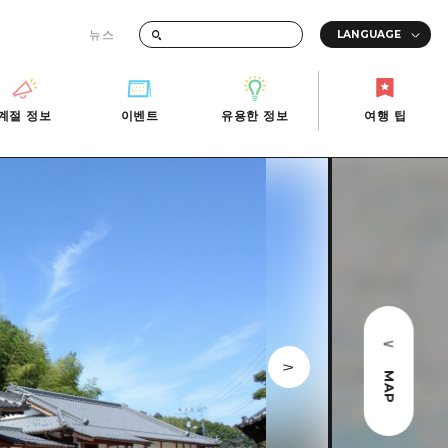
뉴스
때의 교통 정보
계절 정보
이벤트
유용한 정보
여행 팁
계절 정보
이벤트
유용한 정보
여행 팁
i-Fi
빠른 여행
사진 다운로드
관광안내소
당일치기
재해가 발생했을 때의 교통 정보
반나절
관광 안내 책자
영상으로 소개!
1박 2일
2박 3일
MAP