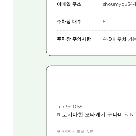
이메일 주소
shoumyou54-1
주차장 대수
5
주차장 주의사항
4~5대 주차 가
〒
739-0651
히로시마현 오타케시 구나미 6-6-
구바역에서 도보 10분