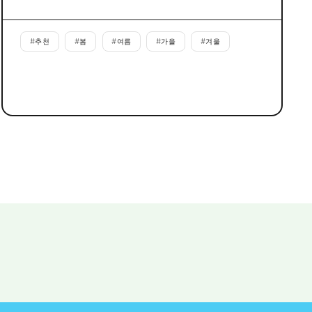
#
추천
#
봄
#
여름
#
가을
#
겨울