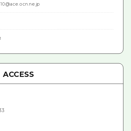
10@ace.ocn.ne.jp
능
ACCESS
33