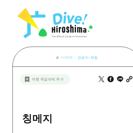
목록
목록
목록
접근
Dive! Hir
추천
보조 트래픽 요약
Hiroshima 
아트
시설 혼잡 상황
이벤트/축제
히로시마 OMOTENASHI 패스
음식/술
HOME
관광지・체험
목록
수하물 보관 및 배송 서비스
추천
D
여행 책갈피에 추가
아트
H
이벤트
음식/
칭메지