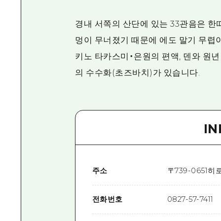
경내 서쪽의 산단에 있는 33관음은 한
멍이 무너졌기 때문에 에도 말기 무렵이
키노 타카스미・은원의 편액, 덴와 원년(1
의 수수화(초즈바치)가 있습니다.
I
주소
〒
739-0651
히로
전화번호
0827-57-7411