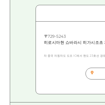
〒
729-5243
히로시마현 쇼바라시 히가시조초 제
차 중국 자동차도 도조 IC에서 현도 23호선 경유