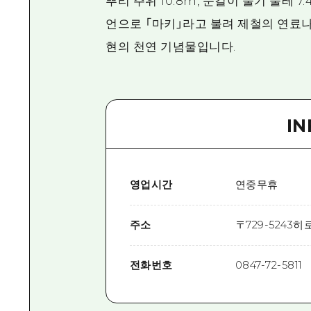
뿌리 주위 10.8m, 눈길이 줄기 둘레 
언으로 「마키」라고 불려 제철의 연료
현의 천연 기념물입니다.
I
영업시간
연중무휴
주소
〒
729-5243
히로
전화번호
0847-72-5811