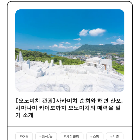
【오노미치 관광】사카미치 순회와 해변 산포,
시마나미 카이도까지 오노미치의 매력을 일
거 소개
#
추천
#
음식/술
#
사이클링
#
쇼핑
#
기준