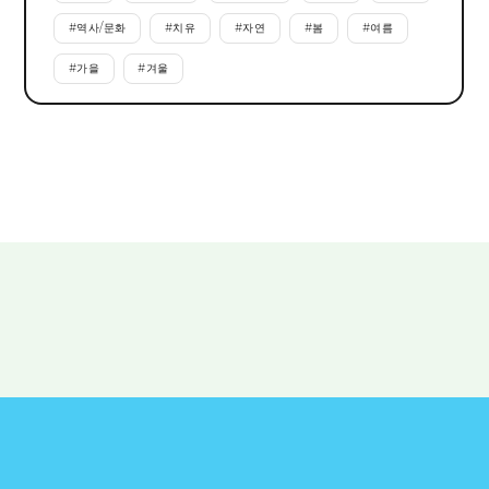
#
역사/문화
#
치유
#
자연
#
봄
#
여름
#
가을
#
겨울