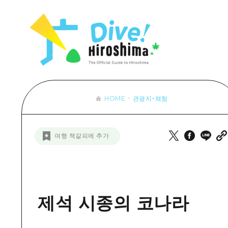
목록
목록
목록
접근
Dive! Hir
추천
보조 트래픽 요약
Hiroshima 
아트
시설 혼잡 상황
이벤트/축제
히로시마 OMOTENASHI 패스
음식/술
HOME
관광지・체험
목록
수하물 보관 및 배송 서비스
추천
D
여행 책갈피에 추가
아트
H
이벤트
음식/
제석 시종의 코나라