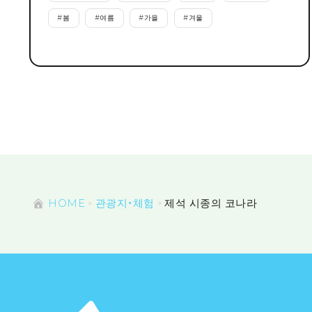
#
봄
#
여름
#
가을
#
겨울
HOME
관광지・체험
제석 시종의 코나라