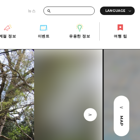
뉴스
때의 교통 정보
계절 정보
이벤트
유용한 정보
여행 팁
계절 정보
이벤트
유용한 정보
여행 팁
i-Fi
빠른 여행
사진 다운로드
관광안내소
당일치기
재해가 발생했을 때의 교통 정보
반나절
관광 안내 책자
영상으로 소개!
1박 2일
2박 3일
MAP