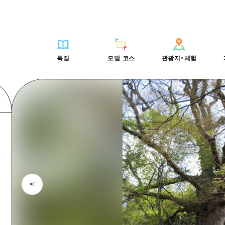
HIROSHIMA FREE Wi-Fi
사이클링
히로시마시 주변
배움과 체험
목록
사진 다운로드
빠른 여행
oshima 공식 가이드
외국인 여행자용 거리 관광안내소
쇼핑
아키(安芸)
기준
히로시마시 주변
재해가 발생했을 
당일치기
특집
모델 코스
관광지・체험
Moshimo Travel
자원봉사 가이드
스포츠
빈고(備後)
역사/문화
아키(安芸)
관광 안내 책자
반나절
특집
모델 코스
관광지・체험
히로시마현내 매력을 동영상으로 소개!
나이트 라이프
비북(備北)
치유
빈고(備後)
1박 2일
자주 묻는 질문
세계유산
게이호쿠(芸北)
자연
비북(備北)
2박 3일
목록
목록
사이클링
배움과 체험
히로시마시 주변
목록
HIROSHIMA FREE W
미야지마(宮島) 주변
게이호쿠(芸北)
ive! Hiroshima 공식 가이드
접근
쇼핑
기준
아키(安芸)
히로시마시 주변
외국인 여행자용 거리 
야마구치(山口)현 동부
미야지마(宮島) 주변
iroshima Moshimo Travel
보조 트래픽 요약
스포츠
역사/문화
빈고(備後)
아키(安芸)
자원봉사 가이드
야마구치(山口)현 동부
/축제
시설 혼잡 상황
나이트 라이프
치유
비북(備北)
빈고(備後)
히로시마현내 매력을 동
에히메(愛媛)현
술
히로시마 OMOTENASHI 패스
세계유산
자연
게이호쿠(芸北)
비북(備北)
자주 묻는 질문
시마네(島根)현
수하물 보관 및 배송 서비스
미야지마(宮島) 주변
게이호쿠(芸北)
야마구치(山口)현 동부
미야지마(宮島) 주변
야마구치(山口)현 동부