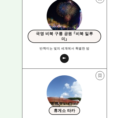
국영 비북 구릉 공원 「비북 일루
미」
반짝이는 빛의 세계에서 특별한 밤
휴게소 타카