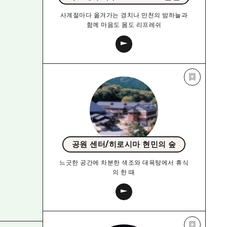
사계절마다 옮겨가는 경치나 만천의 밤하늘과
함께 마음도 몸도 리프레쉬
공원 센터/히로시마 현민의 숲
느긋한 공간에 차분한 색조와 대욕탕에서 휴식
의 한 때