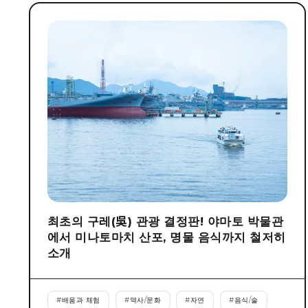
최초의 구레(吳) 관광 결정판! 야마토 박물관
에서 미나토마치 산포, 명물 음식까지 철저히
소개
#
배움과 체험
#
역사/문화
#
자연
#
음식/술