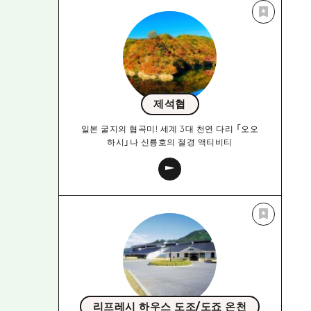
제석협
일본 굴지의 협곡미! 세계 3대 천연 다리 「오오
하시」나 신룡호의 절경 액티비티
리프레시 하우스 도조/도죠 온천