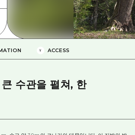
에히메(愛媛)현
시마네(島根)현
MATION
ACCESS
 큰 수관을 펼쳐, 한