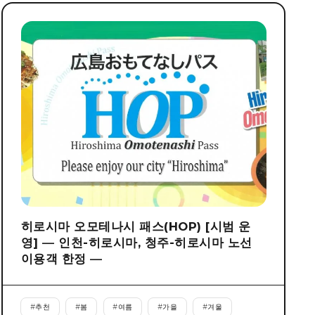
히로시마 오모테나시 패스(HOP) [시범 운
영] ― 인천-히로시마, 청주-히로시마 노선
이용객 한정 ―
#
추천
#
봄
#
여름
#
가을
#
겨울