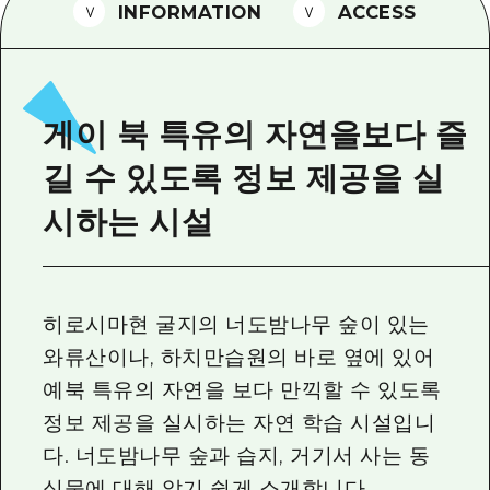
2박 3일
INFORMATION
ACCESS
히로시마현내 매력을 동영상으로 소개!
자주 묻는 질문
사진 다운로드
게이 북 특유의 자연을보다 즐
재해가 발생했을 때의 교통 정보
길 수 있도록 정보 제공을 실
관광 안내 책자
시하는 시설
히로시마현 굴지의 너도밤나무 숲이 있는
와류산이나, 하치만습원의 바로 옆에 있어
예북 특유의 자연을 보다 만끽할 수 있도록
정보 제공을 실시하는 자연 학습 시설입니
다. 너도밤나무 숲과 습지, 거기서 사는 동
식물에 대해 알기 쉽게 소개합니다.