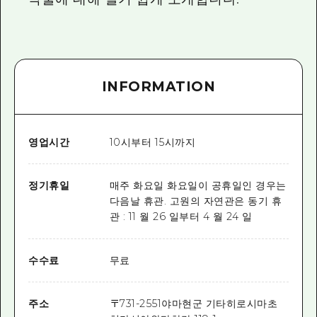
INFORMATION
영업시간
10시부터 15시까지
정기휴일
매주 화요일 화요일이 공휴일인 경우는
다음날 휴관. 고원의 자연관은 동기 휴
관 : 11 월 26 일부터 4 월 24 일
수수료
무료
주소
〒
731-2551
야마현군 기타히로시마초