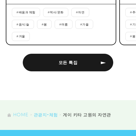
#
배움과 체험
#
역사/문화
#
자연
#
추
#
음식/술
#
봄
#
여름
#
가을
#
기
#
겨울
#
봄
모든 특집
HOME
관광지・체험
게이 키타 고원의 자연관