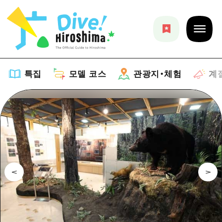
특집
모델 코스
관광지・체험
계
특집
목록
모델 코스
추천
목록
관광지・체험
아트
Dive! Hiroshima 공식 가이드
목록
이벤트/축제
계절 정보
Hiroshima Moshimo Travel
히로시마시 주변
음식/술