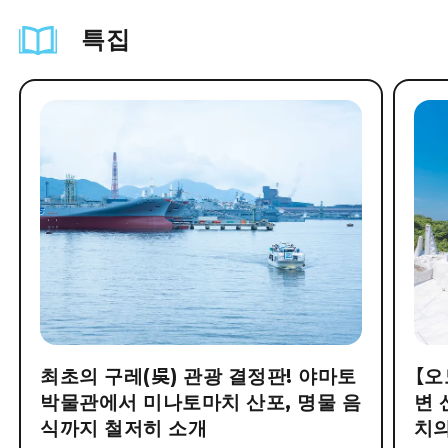
특집
최초의 구레(吳) 관광 결정판! 야마토
【오
박물관에서 미나토마치 산포, 명물 음
변 
식까지 철저히 소개
치의