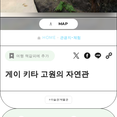
이벤트
히로시마시 주변
아키(安芸)
사이클링
아키(安芸)
빈고(備後)
유용한 정보
쇼핑
빈고(備後)
MAP
비북(備北)
스포츠
목록
HOME
비북(備北)
게이호쿠(芸北)
HOME
관광지・체험
나이트 라이프
접근
게이호쿠(芸北)
미야지마(宮島) 주변
세계유산
보조 트래픽 요약
뉴스
미야지마(宮島) 주변
여행 책갈피에 추가
야마구치(山口)현 동부
배움과 체험
시설 혼잡 상황
야마구치(山口)현 동부
에히메(愛媛)현
기준
게이 키타 고원의 자연관
히로시마 OMOTENASHI 패스
빠른 여행
시마네(島根)현
역사/문화
수하물 보관 및 배송 서비스
당일치기
치유
HIROSHIMA FREE Wi-Fi
반나절
#
미술관/박물관
자연
외국인 여행자용 거리 관광안내소
1박 2일
자원봉사 가이드